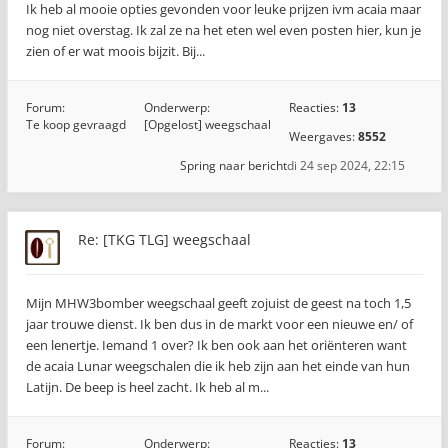
Ik heb al mooie opties gevonden voor leuke prijzen ivm acaia maar
nog niet overstag. Ik zal ze na het eten wel even posten hier, kun je
zien of er wat moois bijzit. Bij...
Forum:
Onderwerp:
Reacties:
13
Te koop gevraagd
[Opgelost] weegschaal
Weergaves:
8552
Spring naar bericht
di 24 sep 2024, 22:15
Re: [TKG TLG] weegschaal
Mijn MHW3bomber weegschaal geeft zojuist de geest na toch 1,5
jaar trouwe dienst. Ik ben dus in de markt voor een nieuwe en/ of
een lenertje. Iemand 1 over? Ik ben ook aan het oriënteren want
de acaia Lunar weegschalen die ik heb zijn aan het einde van hun
Latijn. De beep is heel zacht. Ik heb al m...
Forum:
Onderwerp:
Reacties:
13