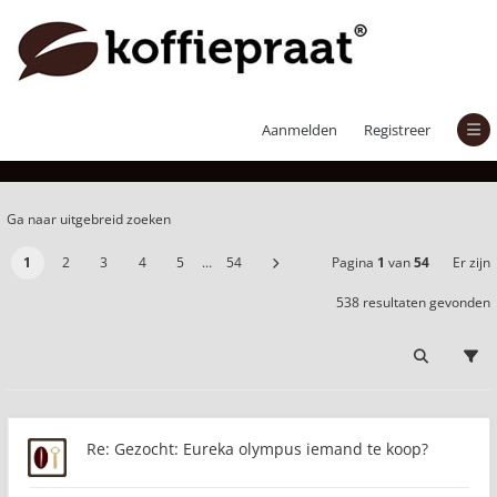
Er zijn 538 resultaten gevonden
Aanmelden
Registreer
Ga naar uitgebreid zoeken
1
2
3
4
5
…
54
Pagina
1
van
54
Er zijn
538 resultaten gevonden
Re: Gezocht: Eureka olympus iemand te koop?