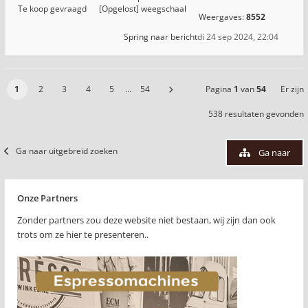
Te koop gevraagd
[Opgelost] weegschaal
Weergaves:
8552
Spring naar bericht
di 24 sep 2024, 22:04
1
2
3
4
5
…
54
Pagina
1
van
54
Er zijn
538 resultaten gevonden
Ga naar uitgebreid zoeken
Ga naar
Onze Partners
Zonder partners zou deze website niet bestaan, wij zijn dan ook
trots om ze hier te presenteren..