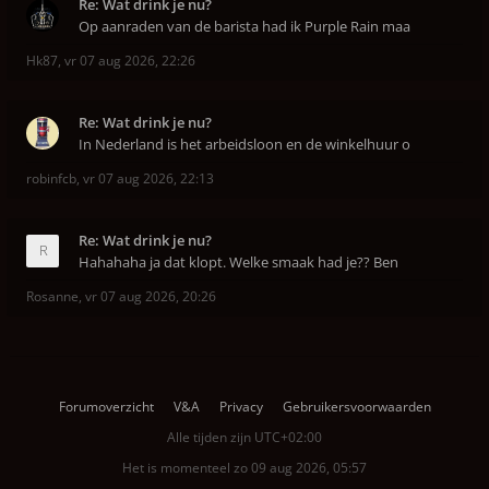
Re: Wat drink je nu?
Op aanraden van de barista had ik Purple Rain maa
Hk87
,
vr 07 aug 2026, 22:26
Re: Wat drink je nu?
In Nederland is het arbeidsloon en de winkelhuur o
robinfcb
,
vr 07 aug 2026, 22:13
Re: Wat drink je nu?
Hahahaha ja dat klopt. Welke smaak had je?? Ben
Rosanne
,
vr 07 aug 2026, 20:26
Forumoverzicht
V&A
Privacy
Gebruikersvoorwaarden
Alle tijden zijn
UTC+02:00
Het is momenteel zo 09 aug 2026, 05:57