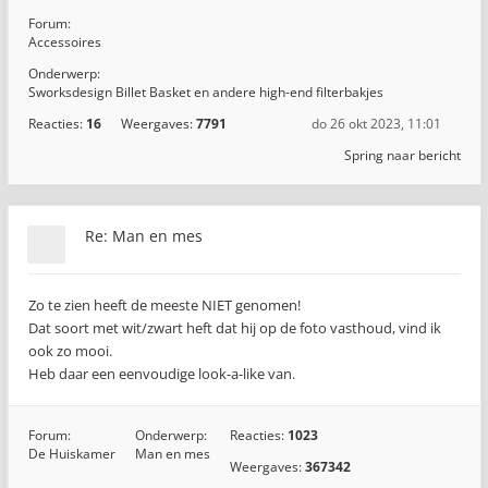
Forum:
Accessoires
Onderwerp:
Sworksdesign Billet Basket en andere high-end filterbakjes
Reacties:
16
Weergaves:
7791
do 26 okt 2023, 11:01
Spring naar bericht
Re: Man en mes
Zo te zien heeft de meeste NIET genomen!
Dat soort met wit/zwart heft dat hij op de foto vasthoud, vind ik
ook zo mooi.
Heb daar een eenvoudige look-a-like van.
Forum:
Onderwerp:
Reacties:
1023
De Huiskamer
Man en mes
Weergaves:
367342