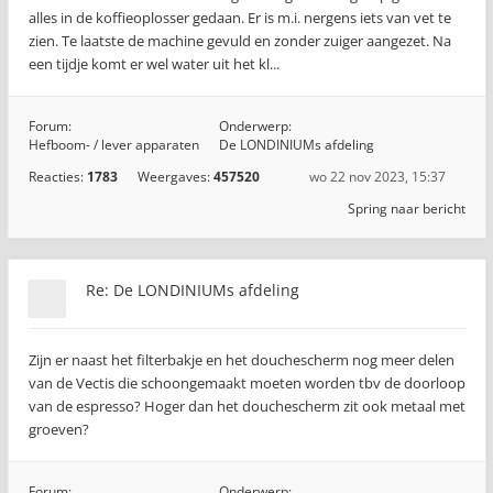
alles in de koffieoplosser gedaan. Er is m.i. nergens iets van vet te
zien. Te laatste de machine gevuld en zonder zuiger aangezet. Na
een tijdje komt er wel water uit het kl...
Forum:
Onderwerp:
Hefboom- / lever apparaten
De LONDINIUMs afdeling
Reacties:
1783
Weergaves:
457520
wo 22 nov 2023, 15:37
Spring naar bericht
Re: De LONDINIUMs afdeling
Zijn er naast het filterbakje en het douchescherm nog meer delen
van de Vectis die schoongemaakt moeten worden tbv de doorloop
van de espresso? Hoger dan het douchescherm zit ook metaal met
groeven?
Forum:
Onderwerp: