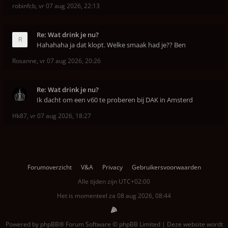
robinfcb
,
vr 07 aug 2026, 22:13
Re: Wat drink je nu?
Hahahaha ja dat klopt. Welke smaak had je?? Ben
Rosanne
,
vr 07 aug 2026, 20:26
Re: Wat drink je nu?
Ik dacht om een v60 te proberen bij DAK in Amsterd
Hk87
,
vr 07 aug 2026, 18:27
Forumoverzicht
V&A
Privacy
Gebruikersvoorwaarden
Alle tijden zijn
UTC+02:00
Het is momenteel za 08 aug 2026, 08:44
Powered by
phpBB
® Forum Software © phpBB Limited | Deze website wordt