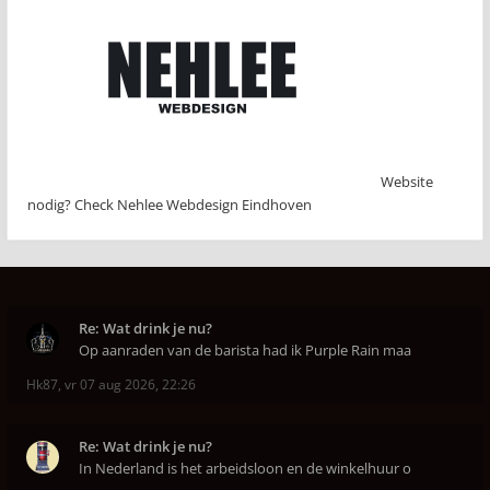
Website
nodig? Check Nehlee Webdesign Eindhoven
Re: Wat drink je nu?
Op aanraden van de barista had ik Purple Rain maa
Hk87
,
vr 07 aug 2026, 22:26
Re: Wat drink je nu?
In Nederland is het arbeidsloon en de winkelhuur o