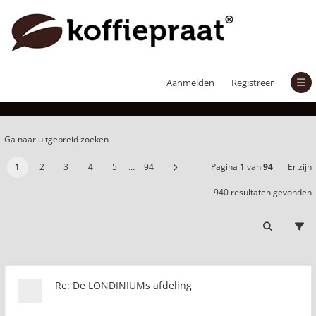
Er zijn 940 resultaten gevonden
Aanmelden
Registreer
Ga naar uitgebreid zoeken
1
2
3
4
5
…
94
Pagina
1
van
94
Er zijn
940 resultaten gevonden
Re: De LONDINIUMs afdeling