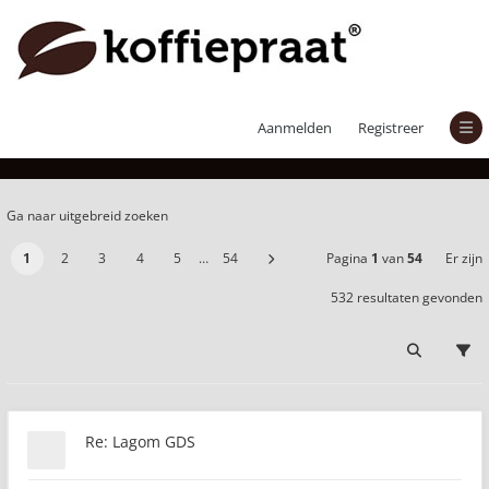
Er zijn 532 resultaten gevonden
Aanmelden
Registreer
Ga naar uitgebreid zoeken
1
2
3
4
5
…
54
Pagina
1
van
54
Er zijn
532 resultaten gevonden
Re: Lagom GDS