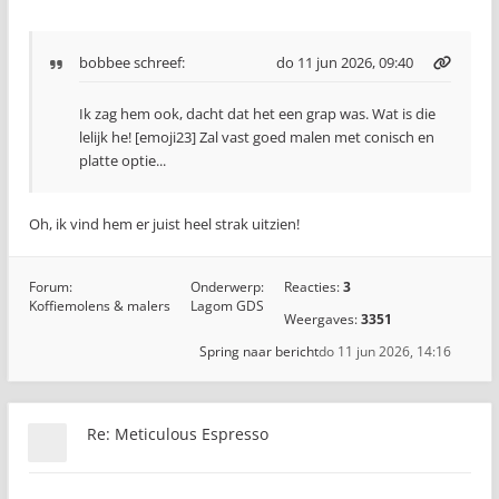
bobbee
schreef:
do 11 jun 2026, 09:40
Ik zag hem ook, dacht dat het een grap was. Wat is die
lelijk he! [emoji23] Zal vast goed malen met conisch en
platte optie...
Oh, ik vind hem er juist heel strak uitzien!
Forum:
Onderwerp:
Reacties:
3
Koffiemolens & malers
Lagom GDS
Weergaves:
3351
Spring naar bericht
do 11 jun 2026, 14:16
Re: Meticulous Espresso