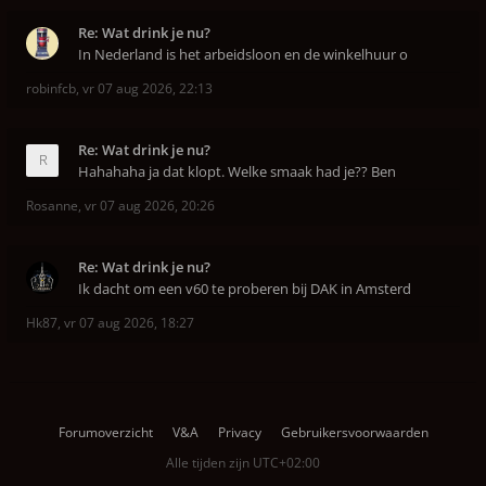
Re: Wat drink je nu?
In Nederland is het arbeidsloon en de winkelhuur o
robinfcb
,
vr 07 aug 2026, 22:13
Re: Wat drink je nu?
Hahahaha ja dat klopt. Welke smaak had je?? Ben
Rosanne
,
vr 07 aug 2026, 20:26
Re: Wat drink je nu?
Ik dacht om een v60 te proberen bij DAK in Amsterd
Hk87
,
vr 07 aug 2026, 18:27
Forumoverzicht
V&A
Privacy
Gebruikersvoorwaarden
Alle tijden zijn
UTC+02:00