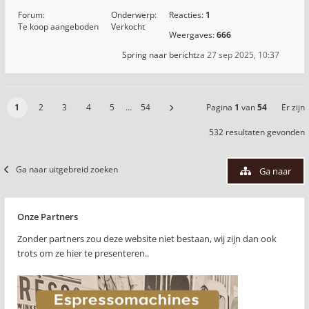
Forum:
Onderwerp:
Reacties:
1
Te koop aangeboden
Verkocht
Weergaves:
666
Spring naar bericht
za 27 sep 2025, 10:37
1
2
3
4
5
…
54
Pagina
1
van
54
Er zijn
532 resultaten gevonden
Ga naar uitgebreid zoeken
Ga naar
Onze Partners
Zonder partners zou deze website niet bestaan, wij zijn dan ook
trots om ze hier te presenteren..