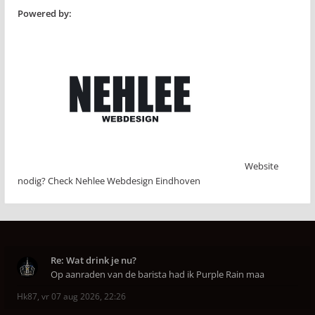
Powered by:
Website
nodig? Check Nehlee Webdesign Eindhoven
Re: Wat drink je nu?
Op aanraden van de barista had ik Purple Rain maa
Hk87
,
vr 07 aug 2026, 22:26