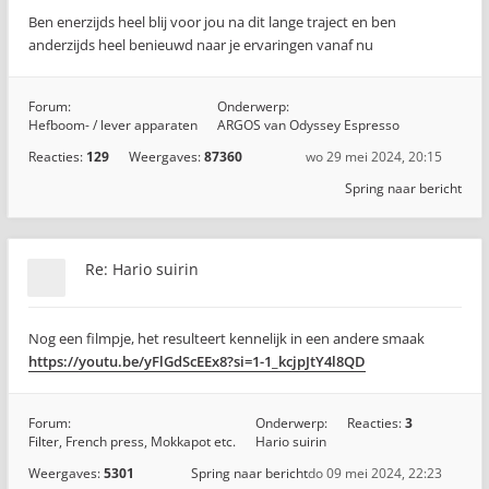
Ben enerzijds heel blij voor jou na dit lange traject en ben
anderzijds heel benieuwd naar je ervaringen vanaf nu
Forum:
Onderwerp:
Hefboom- / lever apparaten
ARGOS van Odyssey Espresso
Reacties:
129
Weergaves:
87360
wo 29 mei 2024, 20:15
Spring naar bericht
Re: Hario suirin
Nog een filmpje, het resulteert kennelijk in een andere smaak
https://youtu.be/yFlGdScEEx8?si=1-1_kcjpJtY4l8QD
Forum:
Onderwerp:
Reacties:
3
Filter, French press, Mokkapot etc.
Hario suirin
Weergaves:
5301
Spring naar bericht
do 09 mei 2024, 22:23