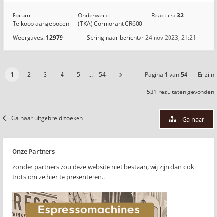
Forum:
Onderwerp:
Reacties:
32
Te koop aangeboden
(TKA) Cormorant CR600
Weergaves:
12979
Spring naar bericht
vr 24 nov 2023, 21:21
1
2
3
4
5
…
54
Pagina
1
van
54
Er zijn
531 resultaten gevonden
Ga naar uitgebreid zoeken
Ga naar
Onze Partners
Zonder partners zou deze website niet bestaan, wij zijn dan ook
trots om ze hier te presenteren..