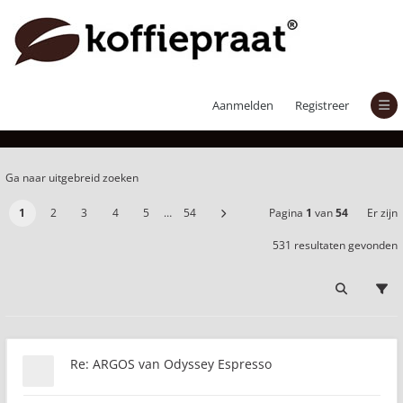
Er zijn 531 resultaten gevonden
Aanmelden
Registreer
Ga naar uitgebreid zoeken
1
2
3
4
5
…
54
Pagina
1
van
54
Er zijn
531 resultaten gevonden
Re: ARGOS van Odyssey Espresso