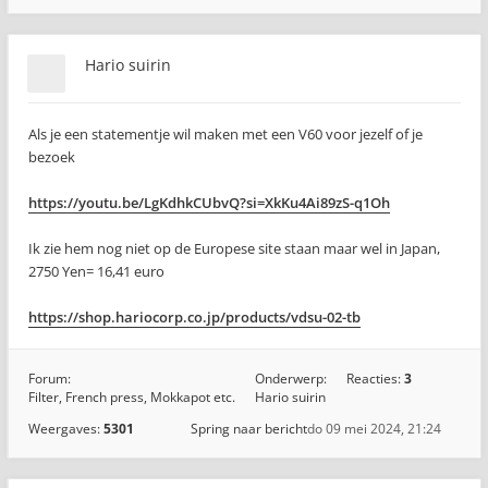
Hario suirin
Als je een statementje wil maken met een V60 voor jezelf of je
bezoek
https://youtu.be/LgKdhkCUbvQ?si=XkKu4Ai89zS-q1Oh
Ik zie hem nog niet op de Europese site staan maar wel in Japan,
2750 Yen= 16,41 euro
https://shop.hariocorp.co.jp/products/vdsu-02-tb
Forum:
Onderwerp:
Reacties:
3
Filter, French press, Mokkapot etc.
Hario suirin
Weergaves:
5301
Spring naar bericht
do 09 mei 2024, 21:24