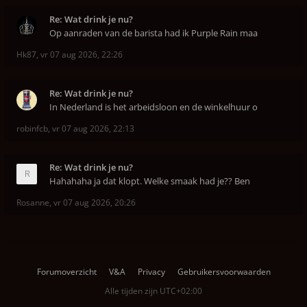
Re: Wat drink je nu?
Op aanraden van de barista had ik Purple Rain maa
Hk87
,
vr 07 aug 2026, 22:26
Re: Wat drink je nu?
In Nederland is het arbeidsloon en de winkelhuur o
robinfcb
,
vr 07 aug 2026, 22:13
Re: Wat drink je nu?
Hahahaha ja dat klopt. Welke smaak had je?? Ben
Rosanne
,
vr 07 aug 2026, 20:26
Forumoverzicht
V&A
Privacy
Gebruikersvoorwaarden
Alle tijden zijn
UTC+02:00