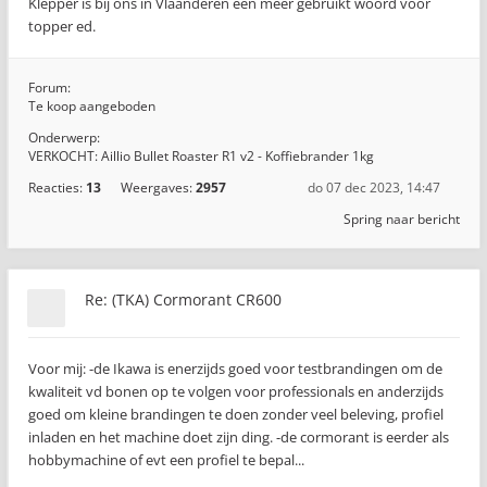
Klepper is bij ons in Vlaanderen een meer gebruikt woord voor
topper ed.
Forum:
Te koop aangeboden
Onderwerp:
VERKOCHT: Aillio Bullet Roaster R1 v2 - Koffiebrander 1kg
Reacties:
13
Weergaves:
2957
do 07 dec 2023, 14:47
Spring naar bericht
Re: (TKA) Cormorant CR600
Voor mij: -de Ikawa is enerzijds goed voor testbrandingen om de
kwaliteit vd bonen op te volgen voor professionals en anderzijds
goed om kleine brandingen te doen zonder veel beleving, profiel
inladen en het machine doet zijn ding. -de cormorant is eerder als
hobbymachine of evt een profiel te bepal...