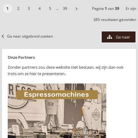
1
2
3
4
5
…
39
Pagina
1
van
39
Er zijn
385 resultaten gevonden
Ga naar uitgebreid zoeken
Ga naar
Onze Partners
Zonder partners zou deze website niet bestaan, wij zijn dan ook
trots om ze hier te presenteren..