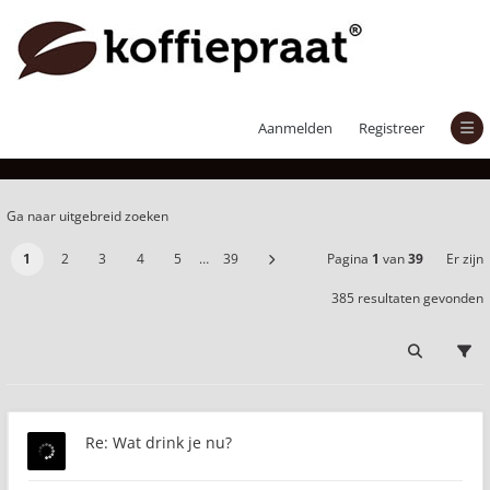
Er zijn 385 resultaten gevonden
Aanmelden
Registreer
Ga naar uitgebreid zoeken
1
2
3
4
5
…
39
Pagina
1
van
39
Er zijn
385 resultaten gevonden
Re: Wat drink je nu?