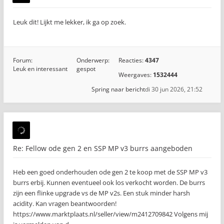
Leuk dit! Lijkt me lekker, ik ga op zoek.
Forum:
Onderwerp:
Reacties:
4347
Leuk en interessant
gespot
Weergaves:
1532444
Spring naar bericht
di 30 jun 2026, 21:52
Re: Fellow ode gen 2 en SSP MP v3 burrs aangeboden
Heb een goed onderhouden ode gen 2 te koop met de SSP MP v3
burrs erbij. Kunnen eventueel ook los verkocht worden. De burrs
zijn een flinke upgrade vs de MP v2s. Een stuk minder harsh
acidity. Kan vragen beantwoorden!
https://www.marktplaats.nl/seller/view/m2412709842 Volgens mij