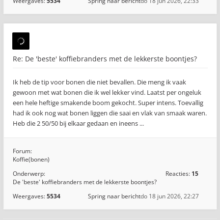
Weergaves:
5534
Spring naar bericht
do 18 jun 2026, 22:33
Re: De 'beste' koffiebranders met de lekkerste boontjes?
Ik heb de tip voor bonen die niet bevallen. Die meng ik vaak
gewoon met wat bonen die ik wel lekker vind. Laatst per ongeluk
een hele heftige smakende boom gekocht. Super intens. Toevallig
had ik ook nog wat bonen liggen die saai en vlak van smaak waren.
Heb die 2 50/50 bij elkaar gedaan en ineens ...
Forum:
Koffie(bonen)
Onderwerp:
Reacties:
15
De 'beste' koffiebranders met de lekkerste boontjes?
Weergaves:
5534
Spring naar bericht
do 18 jun 2026, 22:27