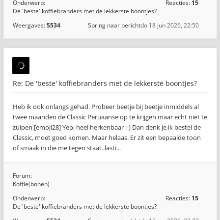
Onderwerp:
Reacties:
15
De 'beste' koffiebranders met de lekkerste boontjes?
Weergaves:
5534
Spring naar bericht
do 18 jun 2026, 22:50
Re: De 'beste' koffiebranders met de lekkerste boontjes?
Heb ik ook onlangs gehad. Probeer beetje bij beetje inmiddels al
twee maanden de Classic Peruaanse op te krijgen maar echt niet te
zuipen [emoji28] Yep, heel herkenbaar :-) Dan denk je ik bestel de
Classic, moet goed komen. Maar helaas. Er zit een bepaalde toon
of smaak in die me tegen staat..lasti...
Forum:
Koffie(bonen)
Onderwerp:
Reacties:
15
De 'beste' koffiebranders met de lekkerste boontjes?