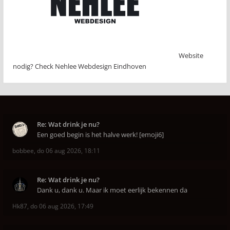
Website
nodig? Check Nehlee Webdesign Eindhoven
Re: Wat drink je nu?
Een goed begin is het halve werk! [emoji6]
bobbee
,
do 06 aug 2026, 18:11
Re: Wat drink je nu?
Dank u, dank u. Maar ik moet eerlijk bekennen da
Hk87
,
do 06 aug 2026, 17:49