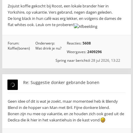
Zojuist koffie gekocht bij Roost, een lokale brander hier in
Yorkshire, op vakantie. Vers gebrand, negen dagen geleden.
De long black in hun café was erg lekker, en volgens de dames de
flat whites ook. Leuk om te proberen!
Forum:
Onderwerp:
Reacties:
5608
Koffie(bonen)
Wat drink je nu?
Weergaves:
2409296
Spring naar bericht
di 28 jul 2026, 13:22
Re: Suggestie donker gebrande bonen
Geen idee of dit is wat je zoekt, maar momenteel heb ik Blendy
Blend in de hopper van Man met Bril. Fijne donkere blend.
Bonen zijn nu mee op vakantie, en ze houden zich ook goed uit de
Dedica die ik hier in het vakantiehuis in de kast vond