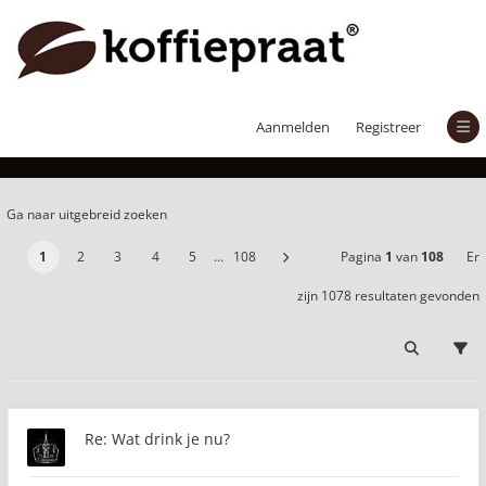
Er zijn 1078 resultaten gevonden
Aanmelden
Registreer
Ga naar uitgebreid zoeken
1
2
3
4
5
…
108
Pagina
1
van
108
Er
zijn 1078 resultaten gevonden
Re: Wat drink je nu?