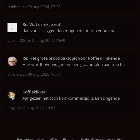
bobbee
,
zo 09 aug 2026, 23:25
Re: Wat drink je nu?
dan zou je zeggen dan mogen de prijzen er ook na
youssef88
,
zo 09 aug 2026, 19:49
Re: Het grote broodbaktopic voor koffie drinkende
Hier wordt overwogen om een graanmolen aan te scha
Dirk Jan
,
zo 09 aug 2026, 16:34
Koffiekikker
Aangezien het toch komkommertijd is. Een zingende
Frup
,
zo 09 aug 2026, 15:07
Forumoverzicht
V&A
Privacy
Gebruikersvoorwaarden