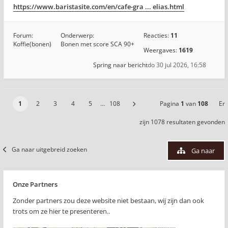
https://www.baristasite.com/en/cafe-gra ... elias.html
Forum:
Onderwerp:
Reacties:
11
Koffie(bonen)
Bonen met score SCA 90+
Weergaves:
1619
Spring naar bericht
do 30 jul 2026, 16:58
1
2
3
4
5
…
108
Pagina
1
van
108
Er
zijn 1078 resultaten gevonden
Ga naar uitgebreid zoeken
Ga naar
Onze Partners
Zonder partners zou deze website niet bestaan, wij zijn dan ook
trots om ze hier te presenteren..