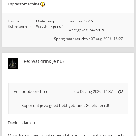
Espressomachine
Forum:
Onderwerp:
Reacties:
5615
Koffie(bonen)
Wat drink je nu?
Weergaves:
2425919
Spring naar bericht
vr 07 aug 2026, 18:27
Re: Wat drink je nu?
bobbee
schreef:
do 06 aug 2026, 14:37
Super dat je zo goed hebt gebrand. Gefeliciteerd!
Dank u, dank u.
Maar ik moet eerlijk bekennen dat ik zelf maar wat knoppen heb