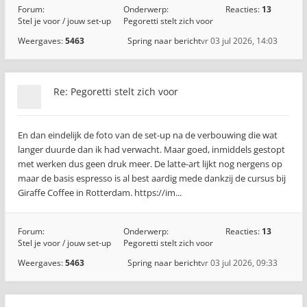
Forum:
Onderwerp:
Reacties:
13
Stel je voor / jouw set-up
Pegoretti stelt zich voor
Weergaves:
5463
Spring naar bericht
vr 03 jul 2026, 14:03
Re: Pegoretti stelt zich voor
En dan eindelijk de foto van de set-up na de verbouwing die wat
langer duurde dan ik had verwacht. Maar goed, inmiddels gestopt
met werken dus geen druk meer. De latte-art lijkt nog nergens op
maar de basis espresso is al best aardig mede dankzij de cursus bij
Giraffe Coffee in Rotterdam. https://im...
Forum:
Onderwerp:
Reacties:
13
Stel je voor / jouw set-up
Pegoretti stelt zich voor
Weergaves:
5463
Spring naar bericht
vr 03 jul 2026, 09:33