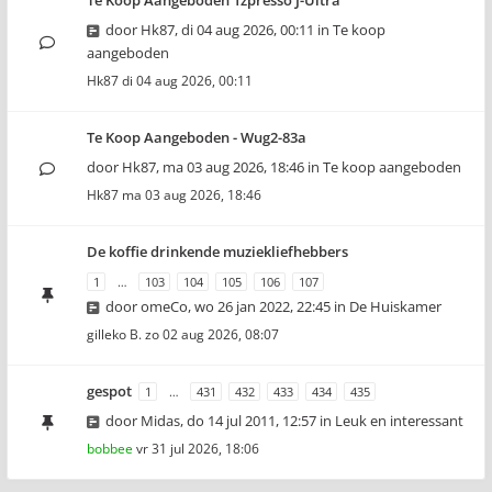
Te Koop Aangeboden 1zpresso J-Ultra
door
Hk87
,
di 04 aug 2026, 00:11
in
Te koop
aangeboden
Hk87
di 04 aug 2026, 00:11
Te Koop Aangeboden - Wug2-83a
door
Hk87
,
ma 03 aug 2026, 18:46
in
Te koop aangeboden
Hk87
ma 03 aug 2026, 18:46
De koffie drinkende muziekliefhebbers
1
…
103
104
105
106
107
door
omeCo
,
wo 26 jan 2022, 22:45
in
De Huiskamer
gilleko B.
zo 02 aug 2026, 08:07
gespot
1
…
431
432
433
434
435
door
Midas
,
do 14 jul 2011, 12:57
in
Leuk en interessant
bobbee
vr 31 jul 2026, 18:06