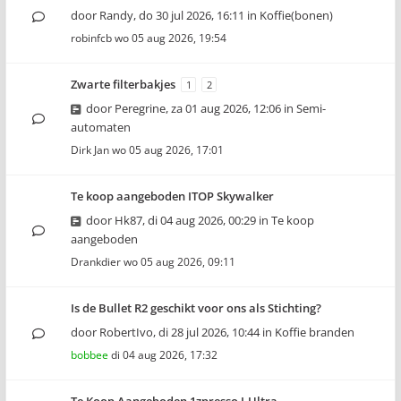
door
Randy
,
do 30 jul 2026, 16:11
in
Koffie(bonen)
robinfcb
wo 05 aug 2026, 19:54
Zwarte filterbakjes
1
2
door
Peregrine
,
za 01 aug 2026, 12:06
in
Semi-
automaten
Dirk Jan
wo 05 aug 2026, 17:01
Te koop aangeboden ITOP Skywalker
door
Hk87
,
di 04 aug 2026, 00:29
in
Te koop
aangeboden
Drankdier
wo 05 aug 2026, 09:11
Is de Bullet R2 geschikt voor ons als Stichting?
door
RobertIvo
,
di 28 jul 2026, 10:44
in
Koffie branden
bobbee
di 04 aug 2026, 17:32