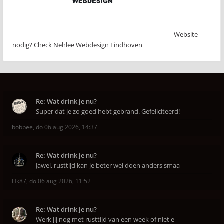
Website
nodig? Check Nehlee Webdesign Eindhoven
Re: Wat drink je nu?
Super dat je zo goed hebt gebrand. Gefeliciteerd!
bobbee
,
do 06 aug 2026, 14:37
Re: Wat drink je nu?
Jawel, rusttijd kan je beter wel doen anders smaa
Hk87
,
do 06 aug 2026, 11:52
Re: Wat drink je nu?
Werk jij nog met rusttijd van een week of niet e