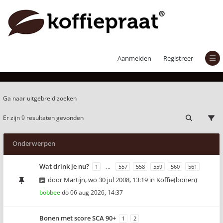
Actieve onderwerpen
Aanmelden
Registreer
Ga naar uitgebreid zoeken
Er zijn 9 resultaten gevonden
Onderwerpen
Wat drink je nu?
1
…
557
558
559
560
561
door
Martijn
,
wo 30 jul 2008, 13:19
in
Koffie(bonen)
bobbee
do 06 aug 2026, 14:37
Bonen met score SCA 90+
1
2