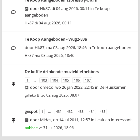
Te Koop Aangeboden 1zpresso J-Ultra
door
Hk87
,
di 04 aug 2026, 00:11
in
Te koop
aangeboden
Hk87
di 04 aug 2026, 00:11
Te Koop Aangeboden - Wug2-83a
door
Hk87
,
ma 03 aug 2026, 18:46
in
Te koop aangeboden
Hk87
ma 03 aug 2026, 18:46
De koffie drinkende muziekliefhebbers
1
…
103
104
105
106
107
door
omeCo
,
wo 26 jan 2022, 22:45
in
De Huiskamer
gilleko B.
zo 02 aug 2026, 08:07
gespot
1
…
431
432
433
434
435
door
Midas
,
do 14 jul 2011, 12:57
in
Leuk en interessant
bobbee
vr 31 jul 2026, 18:06