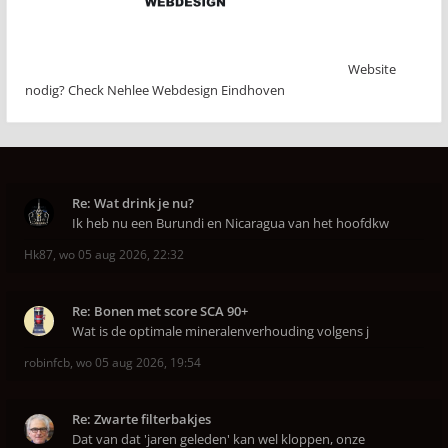
Website
nodig? Check Nehlee Webdesign Eindhoven
Re: Wat drink je nu?
Ik heb nu een Burundi en Nicaragua van het hoofdkw
Hk87
,
wo 05 aug 2026, 22:32
Re: Bonen met score SCA 90+
Wat is de optimale mineralenverhouding volgens j
robinfcb
,
wo 05 aug 2026, 19:54
Re: Zwarte filterbakjes
Dat van dat 'jaren geleden' kan wel kloppen, onze