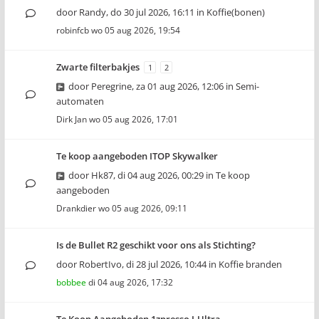
door
Randy
,
do 30 jul 2026, 16:11
in
Koffie(bonen)
robinfcb
wo 05 aug 2026, 19:54
Zwarte filterbakjes
1
2
door
Peregrine
,
za 01 aug 2026, 12:06
in
Semi-
automaten
Dirk Jan
wo 05 aug 2026, 17:01
Te koop aangeboden ITOP Skywalker
door
Hk87
,
di 04 aug 2026, 00:29
in
Te koop
aangeboden
Drankdier
wo 05 aug 2026, 09:11
Is de Bullet R2 geschikt voor ons als Stichting?
door
RobertIvo
,
di 28 jul 2026, 10:44
in
Koffie branden
bobbee
di 04 aug 2026, 17:32