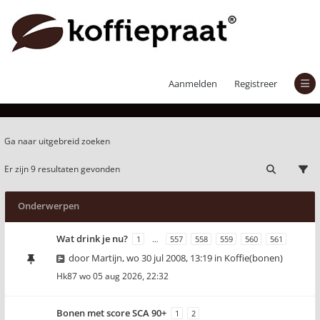
Actieve onderwerpen
Aanmelden
Registreer
Ga naar uitgebreid zoeken
Er zijn 9 resultaten gevonden
Onderwerpen
Wat drink je nu?
1
…
557
558
559
560
561
door
Martijn
,
wo 30 jul 2008, 13:19
in
Koffie(bonen)
Hk87
wo 05 aug 2026, 22:32
Bonen met score SCA 90+
1
2