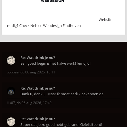
Website
nodig? Check Nehlee Webdesign Eindhoven
Re: Wat drink je nu?
Een goed begin is het halve werk! [emoji6]
bobbee
,
do 06 aug 2026, 18:11
Re: Wat drink je nu?
Dank u, dank u. Maar ik moet eerlijk bekennen da
Hk87
,
do 06 aug 2026, 17:49
Re: Wat drink je nu?
Super dat je zo goed hebt gebrand. Gefeliciteerd!