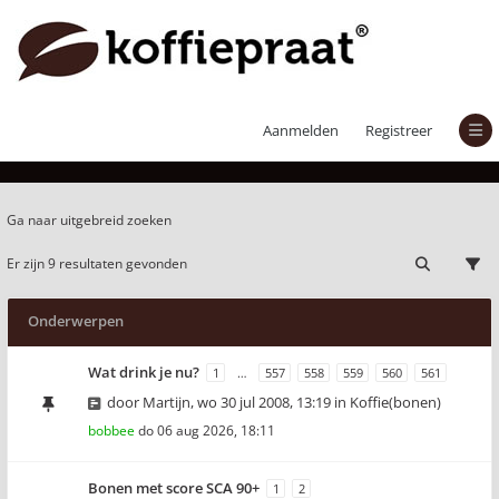
Actieve onderwerpen
Aanmelden
Registreer
Ga naar uitgebreid zoeken
Er zijn 9 resultaten gevonden
Onderwerpen
Wat drink je nu?
1
…
557
558
559
560
561
door
Martijn
,
wo 30 jul 2008, 13:19
in
Koffie(bonen)
bobbee
do 06 aug 2026, 18:11
Bonen met score SCA 90+
1
2