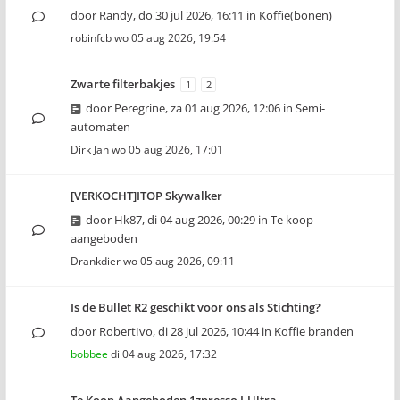
door
Randy
,
do 30 jul 2026, 16:11
in
Koffie(bonen)
robinfcb
wo 05 aug 2026, 19:54
Zwarte filterbakjes
1
2
door
Peregrine
,
za 01 aug 2026, 12:06
in
Semi-
automaten
Dirk Jan
wo 05 aug 2026, 17:01
[VERKOCHT]ITOP Skywalker
door
Hk87
,
di 04 aug 2026, 00:29
in
Te koop
aangeboden
Drankdier
wo 05 aug 2026, 09:11
Is de Bullet R2 geschikt voor ons als Stichting?
door
RobertIvo
,
di 28 jul 2026, 10:44
in
Koffie branden
bobbee
di 04 aug 2026, 17:32