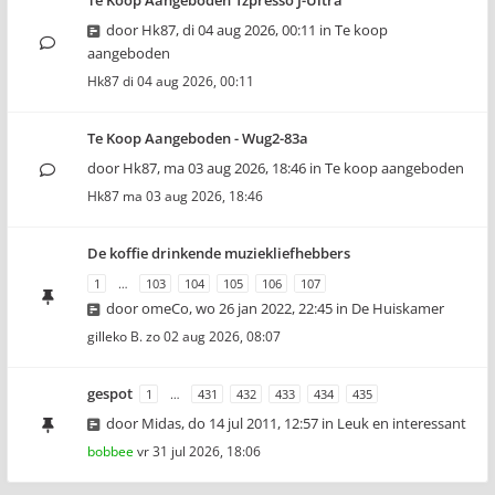
Te Koop Aangeboden 1zpresso J-Ultra
door
Hk87
,
di 04 aug 2026, 00:11
in
Te koop
aangeboden
Hk87
di 04 aug 2026, 00:11
Te Koop Aangeboden - Wug2-83a
door
Hk87
,
ma 03 aug 2026, 18:46
in
Te koop aangeboden
Hk87
ma 03 aug 2026, 18:46
De koffie drinkende muziekliefhebbers
1
…
103
104
105
106
107
door
omeCo
,
wo 26 jan 2022, 22:45
in
De Huiskamer
gilleko B.
zo 02 aug 2026, 08:07
gespot
1
…
431
432
433
434
435
door
Midas
,
do 14 jul 2011, 12:57
in
Leuk en interessant
bobbee
vr 31 jul 2026, 18:06