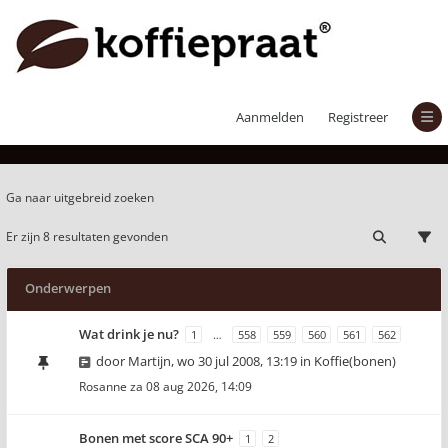
Actieve onderwerpen
Aanmelden
Registreer
Ga naar uitgebreid zoeken
Er zijn 8 resultaten gevonden
Onderwerpen
Wat drink je nu?
1
…
558
559
560
561
562
door
Martijn
,
wo 30 jul 2008, 13:19
in
Koffie(bonen)
Rosanne
za 08 aug 2026, 14:09
Bonen met score SCA 90+
1
2