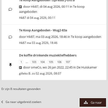
Te Koop Aangeboden 1zpresso J-Ultra
door
Hk87
,
di 04 aug 2026, 00:11
in
Te koop
aangeboden
Hk87
di 04 aug 2026, 00:11
Te Koop Aangeboden - Wug2-83a
door
Hk87
,
ma 03 aug 2026, 18:46
in
Te koop aangeboden
Hk87
ma 03 aug 2026, 18:46
De koffie drinkende muziekliefhebbers
1
…
103
104
105
106
107
door
omeCo
,
wo 26 jan 2022, 22:45
in
De Huiskamer
gilleko B.
zo 02 aug 2026, 08:07
Er zijn 8 resultaten gevonden
Ga naar uitgebreid zoeken
Ga naar