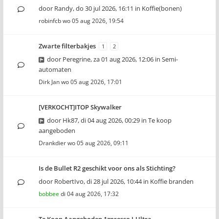
door
Randy
,
do 30 jul 2026, 16:11
in
Koffie(bonen)
robinfcb
wo 05 aug 2026, 19:54
Zwarte filterbakjes
1
2
door
Peregrine
,
za 01 aug 2026, 12:06
in
Semi-
automaten
Dirk Jan
wo 05 aug 2026, 17:01
[VERKOCHT]ITOP Skywalker
door
Hk87
,
di 04 aug 2026, 00:29
in
Te koop
aangeboden
Drankdier
wo 05 aug 2026, 09:11
Is de Bullet R2 geschikt voor ons als Stichting?
door
RobertIvo
,
di 28 jul 2026, 10:44
in
Koffie branden
bobbee
di 04 aug 2026, 17:32