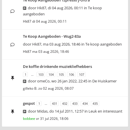
Te Koop Aangeboden 1zpresso J-Ultra
door
Hk87
,
di 04 aug 2026, 00:11
in
Te koop
aangeboden
Hk87
di 04 aug 2026, 00:11
Te Koop Aangeboden - Wug2-83a
door
Hk87
,
ma 03 aug 2026, 18:46
in
Te koop aangeboden
Hk87
ma 03 aug 2026, 18:46
De koffie drinkende muziekliefhebbers
1
…
103
104
105
106
107
door
omeCo
,
wo 26 jan 2022, 22:45
in
De Huiskamer
gilleko B.
zo 02 aug 2026, 08:07
gespot
1
…
431
432
433
434
435
door
Midas
,
do 14 jul 2011, 12:57
in
Leuk en interessant
bobbee
vr 31 jul 2026, 18:06