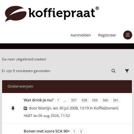
Actieve onderwerpen
Aanmelden
Registreer
Ga naar uitgebreid zoeken
Er zijn 9 resultaten gevonden
Onderwerpen
Wat drink je nu?
1
…
557
558
559
560
561
door
Martijn
,
wo 30 jul 2008, 13:19
in
Koffie(bonen)
Hk87
do 06 aug 2026, 11:52
Bonen met score SCA 90+
1
2