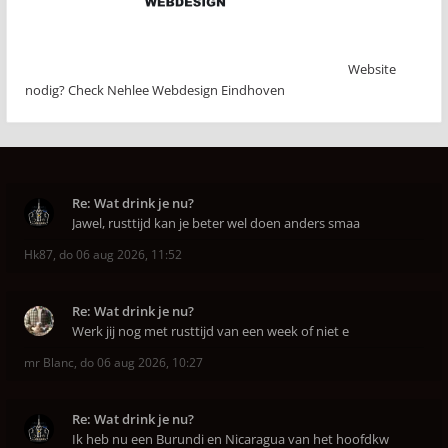
Website
nodig? Check Nehlee Webdesign Eindhoven
Re: Wat drink je nu?
Jawel, rusttijd kan je beter wel doen anders smaa
Hk87
,
do 06 aug 2026, 11:52
Re: Wat drink je nu?
Werk jij nog met rusttijd van een week of niet e
mr Blanc
,
do 06 aug 2026, 10:27
Re: Wat drink je nu?
Ik heb nu een Burundi en Nicaragua van het hoofdkw