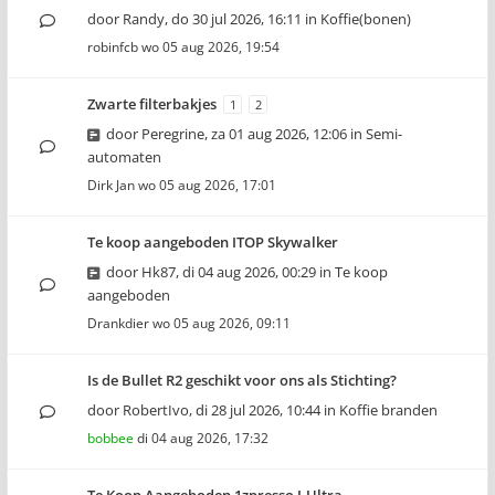
door
Randy
,
do 30 jul 2026, 16:11
in
Koffie(bonen)
robinfcb
wo 05 aug 2026, 19:54
Zwarte filterbakjes
1
2
door
Peregrine
,
za 01 aug 2026, 12:06
in
Semi-
automaten
Dirk Jan
wo 05 aug 2026, 17:01
Te koop aangeboden ITOP Skywalker
door
Hk87
,
di 04 aug 2026, 00:29
in
Te koop
aangeboden
Drankdier
wo 05 aug 2026, 09:11
Is de Bullet R2 geschikt voor ons als Stichting?
door
RobertIvo
,
di 28 jul 2026, 10:44
in
Koffie branden
bobbee
di 04 aug 2026, 17:32