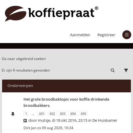
Actieve onderwerpen
Aanmelden
Registreer
Ga naar uitgebreid zoeken
Er zijn 9 resultaten gevonden
Onderwerpen
Het grote broodbaktopic voor koffie drinkende
broodbakkers.
1
…
651
652
653
654
655
door
mutsje
,
di 18 okt 2016, 23:15
in
De Huiskamer
Dirk Jan
zo 09 aug 2026, 16:34