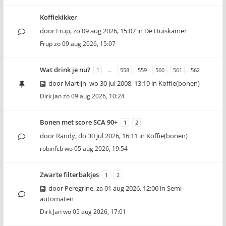
Koffiekikker
door
Frup
,
zo 09 aug 2026, 15:07
in
De Huiskamer
Frup
zo 09 aug 2026, 15:07
Wat drink je nu?
1
…
558
559
560
561
562
door
Martijn
,
wo 30 jul 2008, 13:19
in
Koffie(bonen)
Dirk Jan
zo 09 aug 2026, 10:24
Bonen met score SCA 90+
1
2
door
Randy
,
do 30 jul 2026, 16:11
in
Koffie(bonen)
robinfcb
wo 05 aug 2026, 19:54
Zwarte filterbakjes
1
2
door
Peregrine
,
za 01 aug 2026, 12:06
in
Semi-
automaten
Dirk Jan
wo 05 aug 2026, 17:01