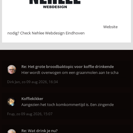
Website
nodig? Check Nehlee Webdesign Eindhoven
Re: Het grote broodbaktopic voor koffie drinkende
Hier wordt overwogen om een graanmolen aan te scha
Dirk Jan
,
zo 09 aug 2026, 16:34
Koffiekikker
Aangezien het toch komkommertijd is. Een zingende
Frup
,
zo 09 aug 2026, 15:07
Re: Wat drink je nu?