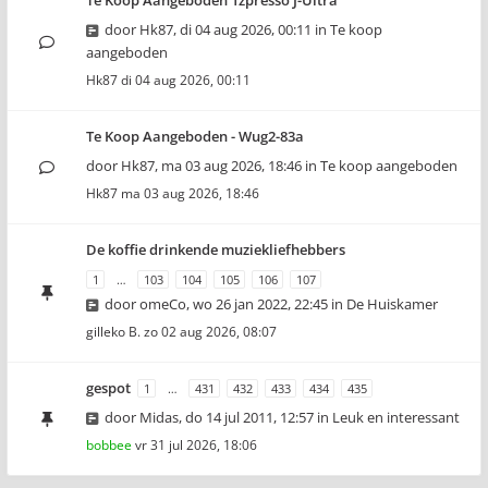
Te Koop Aangeboden 1zpresso J-Ultra
door
Hk87
,
di 04 aug 2026, 00:11
in
Te koop
aangeboden
Hk87
di 04 aug 2026, 00:11
Te Koop Aangeboden - Wug2-83a
door
Hk87
,
ma 03 aug 2026, 18:46
in
Te koop aangeboden
Hk87
ma 03 aug 2026, 18:46
De koffie drinkende muziekliefhebbers
1
…
103
104
105
106
107
door
omeCo
,
wo 26 jan 2022, 22:45
in
De Huiskamer
gilleko B.
zo 02 aug 2026, 08:07
gespot
1
…
431
432
433
434
435
door
Midas
,
do 14 jul 2011, 12:57
in
Leuk en interessant
bobbee
vr 31 jul 2026, 18:06