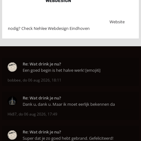
Website
nodig? Check Nehlee Webdesign Eindhoven
Re: Wat drink je nu?
Een goed begin is het halve werk! [emoji6]
bobbee
,
do 06 aug 2026, 18:11
Re: Wat drink je nu?
Dank u, dank u. Maar ik moet eerlijk bekennen da
Hk87
,
do 06 aug 2026, 17:49
Re: Wat drink je nu?
Super dat je zo goed hebt gebrand. Gefeliciteerd!