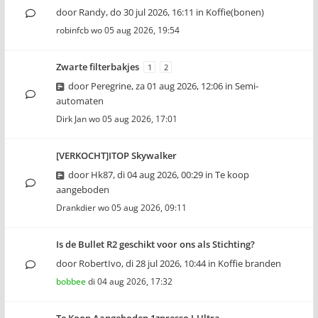
door
Randy
,
do 30 jul 2026, 16:11
in
Koffie(bonen)
robinfcb
wo 05 aug 2026, 19:54
Zwarte filterbakjes
1
2
door
Peregrine
,
za 01 aug 2026, 12:06
in
Semi-
automaten
Dirk Jan
wo 05 aug 2026, 17:01
[VERKOCHT]ITOP Skywalker
door
Hk87
,
di 04 aug 2026, 00:29
in
Te koop
aangeboden
Drankdier
wo 05 aug 2026, 09:11
Is de Bullet R2 geschikt voor ons als Stichting?
door
RobertIvo
,
di 28 jul 2026, 10:44
in
Koffie branden
bobbee
di 04 aug 2026, 17:32