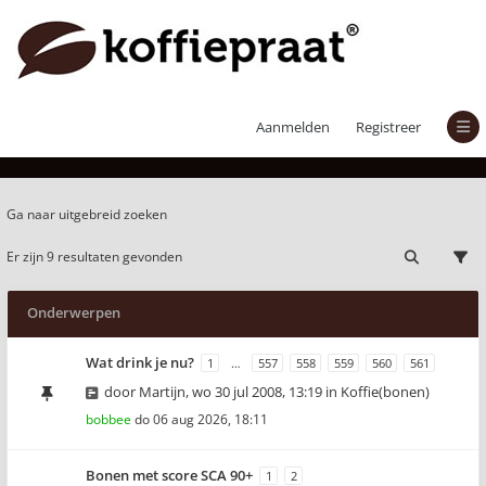
Actieve onderwerpen
Aanmelden
Registreer
Ga naar uitgebreid zoeken
Er zijn 9 resultaten gevonden
Onderwerpen
Wat drink je nu?
1
…
557
558
559
560
561
door
Martijn
,
wo 30 jul 2008, 13:19
in
Koffie(bonen)
bobbee
do 06 aug 2026, 18:11
Bonen met score SCA 90+
1
2