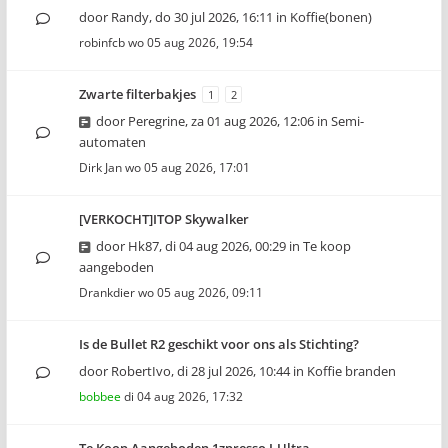
door
Randy
,
do 30 jul 2026, 16:11
in
Koffie(bonen)
robinfcb
wo 05 aug 2026, 19:54
Zwarte filterbakjes
1
2
door
Peregrine
,
za 01 aug 2026, 12:06
in
Semi-
automaten
Dirk Jan
wo 05 aug 2026, 17:01
[VERKOCHT]ITOP Skywalker
door
Hk87
,
di 04 aug 2026, 00:29
in
Te koop
aangeboden
Drankdier
wo 05 aug 2026, 09:11
Is de Bullet R2 geschikt voor ons als Stichting?
door
RobertIvo
,
di 28 jul 2026, 10:44
in
Koffie branden
bobbee
di 04 aug 2026, 17:32