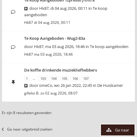
Te Koop Aangeboden 1zpresso J-Ultra
door
Hk87
,
di 04 aug 2026, 00:11
in
Te koop
aangeboden
Hk87
di 04 aug 2026, 00:11
Te Koop Aangeboden - Wug2-83a
door
Hk87
,
ma 03 aug 2026, 18:46
in
Te koop aangeboden
Hk87
ma 03 aug 2026, 18:46
De koffie drinkende muziekliefhebbers
1
…
103
104
105
106
107
door
omeCo
,
wo 26 jan 2022, 22:45
in
De Huiskamer
gilleko B.
zo 02 aug 2026, 08:07
Er zijn 8 resultaten gevonden
Ga naar uitgebreid zoeken
Ga naar