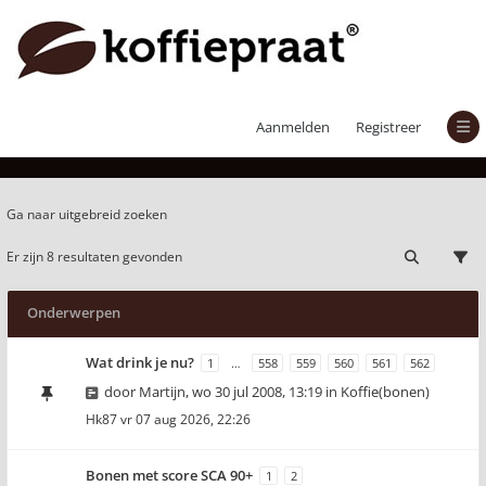
Actieve onderwerpen
Aanmelden
Registreer
Ga naar uitgebreid zoeken
Er zijn 8 resultaten gevonden
Onderwerpen
Wat drink je nu?
1
…
558
559
560
561
562
door
Martijn
,
wo 30 jul 2008, 13:19
in
Koffie(bonen)
Hk87
vr 07 aug 2026, 22:26
Bonen met score SCA 90+
1
2