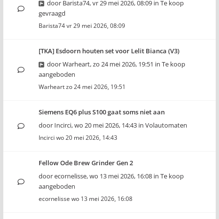
door
Barista74
,
vr 29 mei 2026, 08:09
in
Te koop
gevraagd
Barista74
vr 29 mei 2026, 08:09
[TKA] Esdoorn houten set voor Lelit Bianca (V3)
door
Warheart
,
zo 24 mei 2026, 19:51
in
Te koop
aangeboden
Warheart
zo 24 mei 2026, 19:51
Siemens EQ6 plus S100 gaat soms niet aan
door
Incirci
,
wo 20 mei 2026, 14:43
in
Volautomaten
Incirci
wo 20 mei 2026, 14:43
Fellow Ode Brew Grinder Gen 2
door
ecornelisse
,
wo 13 mei 2026, 16:08
in
Te koop
aangeboden
ecornelisse
wo 13 mei 2026, 16:08