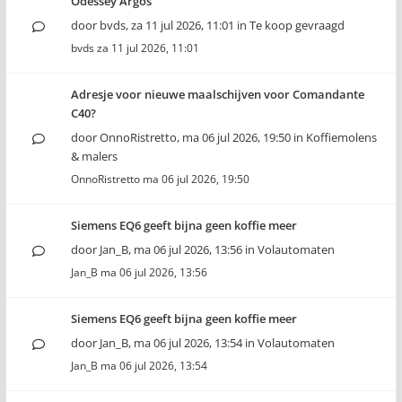
Odessey Argos
door
bvds
,
za 11 jul 2026, 11:01
in
Te koop gevraagd
bvds
za 11 jul 2026, 11:01
Adresje voor nieuwe maalschijven voor Comandante
C40?
door
OnnoRistretto
,
ma 06 jul 2026, 19:50
in
Koffiemolens
& malers
OnnoRistretto
ma 06 jul 2026, 19:50
Siemens EQ6 geeft bijna geen koffie meer
door
Jan_B
,
ma 06 jul 2026, 13:56
in
Volautomaten
Jan_B
ma 06 jul 2026, 13:56
Siemens EQ6 geeft bijna geen koffie meer
door
Jan_B
,
ma 06 jul 2026, 13:54
in
Volautomaten
Jan_B
ma 06 jul 2026, 13:54