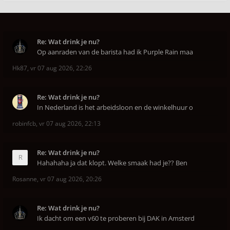
Re: Wat drink je nu?
Op aanraden van de barista had ik Purple Rain maa
Hk87
,
vr 07 aug 2026, 22:26
Re: Wat drink je nu?
In Nederland is het arbeidsloon en de winkelhuur o
robinfcb
,
vr 07 aug 2026, 22:13
Re: Wat drink je nu?
Hahahaha ja dat klopt. Welke smaak had je?? Ben
Rosanne
,
vr 07 aug 2026, 20:26
Re: Wat drink je nu?
Ik dacht om een v60 te proberen bij DAK in Amsterd