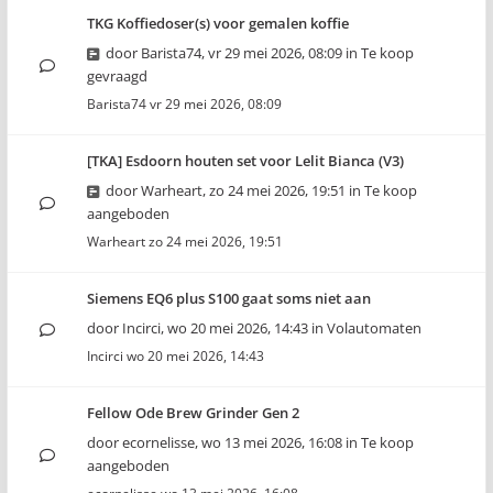
TKG Koffiedoser(s) voor gemalen koffie
door
Barista74
,
vr 29 mei 2026, 08:09
in
Te koop
gevraagd
Barista74
vr 29 mei 2026, 08:09
[TKA] Esdoorn houten set voor Lelit Bianca (V3)
door
Warheart
,
zo 24 mei 2026, 19:51
in
Te koop
aangeboden
Warheart
zo 24 mei 2026, 19:51
Siemens EQ6 plus S100 gaat soms niet aan
door
Incirci
,
wo 20 mei 2026, 14:43
in
Volautomaten
Incirci
wo 20 mei 2026, 14:43
Fellow Ode Brew Grinder Gen 2
door
ecornelisse
,
wo 13 mei 2026, 16:08
in
Te koop
aangeboden