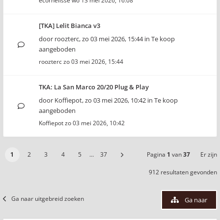
ecornelisse
wo 13 mei 2026, 16:08
[TKA] Lelit Bianca v3
door
roozterc
,
zo 03 mei 2026, 15:44
in
Te koop
aangeboden
roozterc
zo 03 mei 2026, 15:44
TKA: La San Marco 20/20 Plug & Play
door
Koffiepot
,
zo 03 mei 2026, 10:42
in
Te koop
aangeboden
Koffiepot
zo 03 mei 2026, 10:42
1
2
3
4
5
…
37
Pagina
1
van
37
Er zijn
912 resultaten gevonden
Ga naar uitgebreid zoeken
Ga naar