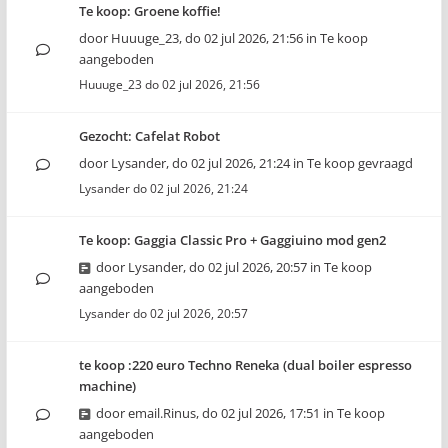
Te koop: Groene koffie!
door
Huuuge_23
,
do 02 jul 2026, 21:56
in
Te koop
aangeboden
Huuuge_23
do 02 jul 2026, 21:56
Gezocht: Cafelat Robot
door
Lysander
,
do 02 jul 2026, 21:24
in
Te koop gevraagd
Lysander
do 02 jul 2026, 21:24
Te koop: Gaggia Classic Pro + Gaggiuino mod gen2
door
Lysander
,
do 02 jul 2026, 20:57
in
Te koop
aangeboden
Lysander
do 02 jul 2026, 20:57
te koop :220 euro Techno Reneka (dual boiler espresso
machine)
door
email.Rinus
,
do 02 jul 2026, 17:51
in
Te koop
aangeboden