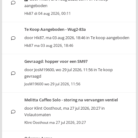
aangeboden
Hk87
di 04 aug 2026, 00:11
Te Koop Aangeboden - Wug2-83a
door
Hk87
,
ma 03 aug 2026, 18:46
in
Te koop aangeboden
Hk87
ma 03 aug 2026, 18:46
Gevraagd: hopper voor een SM97
door
JosM19600
,
wo 29 jul 2026, 11:56
in
Te koop
gevraagd
JosM19600
wo 29 jul 2026, 11:56
Melitta Caffeo Solo - storing na vervangen ventiel
door
Klint Oosthout
,
ma 27 jul 2026, 20:27
in
Volautomaten
Klint Oosthout
ma 27 jul 2026, 20:27