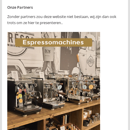
Onze Partners
Zonder partners zou deze website niet bestaan, wij zijn dan ook
trots om ze hier te presenteren..