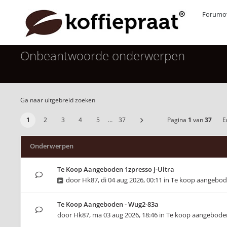
Forumov
Onbeantwoorde onderwerpen
Ga naar uitgebreid zoeken
1
2
3
4
5
…
37
Pagina
1
van
37
Er
Onderwerpen
Te Koop Aangeboden 1zpresso J-Ultra
door
Hk87
,
di 04 aug 2026, 00:11
in
Te koop aangebo
Te Koop Aangeboden - Wug2-83a
door
Hk87
,
ma 03 aug 2026, 18:46
in
Te koop aangebode