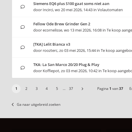
Siemens EQ6 plus S100 gaat soms niet aan
door
Incirci
,
wo 20 mei 2026, 14:43
in
Volautomaten
Fellow Ode Brew Grinder Gen 2
door
ecornelisse
,
wo 13 mei 2026, 16:08
in
Te koop aang
[TKA] Lelit Bianca v3
door
roozterc
,
zo 03 mei 2026, 15:44
in
Te koop aangebo
TKA: La San Marco 20/20 Plug & Play
door
Koffiepot
,
zo 03 mei 2026, 10:42
in
Te koop aangeb
1
2
3
4
5
…
37
Pagina
1
van
37
Er
Ga naar uitgebreid zoeken