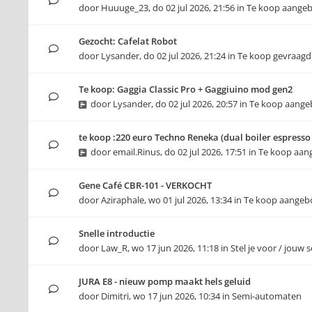
door
Huuuge_23
,
do 02 jul 2026, 21:56
in
Te koop aange
Gezocht: Cafelat Robot
door
Lysander
,
do 02 jul 2026, 21:24
in
Te koop gevraagd
Te koop: Gaggia Classic Pro + Gaggiuino mod gen2
door
Lysander
,
do 02 jul 2026, 20:57
in
Te koop aang
te koop :220 euro Techno Reneka (dual boiler espress
door
email.Rinus
,
do 02 jul 2026, 17:51
in
Te koop aan
Gene Café CBR-101 - VERKOCHT
door
Aziraphale
,
wo 01 jul 2026, 13:34
in
Te koop aangeb
Snelle introductie
door
Law_R
,
wo 17 jun 2026, 11:18
in
Stel je voor / jouw 
JURA E8 - nieuw pomp maakt hels geluid
door
Dimitri
,
wo 17 jun 2026, 10:34
in
Semi-automaten