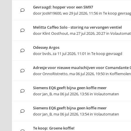
Gevraagd: hopper voor een SM97
door
JosM19600
,
wo 29 jul 2026, 11:56
in
Te koop gevraa
Melitta Caffeo Solo - storing na vervangen ventiel
door
Klint Oosthout
,
ma 27 jul 2026, 20:27
in
Volautoma
Odessey Argos
door
bvds
,
za 11 jul 2026, 11:01
in
Te koop gevraagd
Adresje voor nieuwe maalschijven voor Comandante 
door
OnnoRistretto
,
ma 06 jul 2026, 19:50
in
Koffiemolen
Siemens EQ6 geeft bijna geen koffie meer
door
Jan_B
,
ma 06 jul 2026, 13:56
in
Volautomaten
Siemens EQ6 geeft bijna geen koffie meer
door
Jan_B
,
ma 06 jul 2026, 13:54
in
Volautomaten
Te koop: Groene koffie!