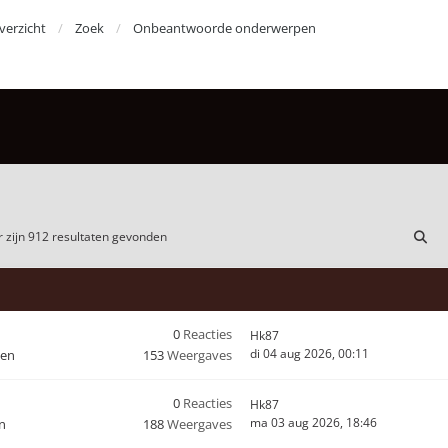
erzicht
Zoek
Onbeantwoorde onderwerpen
 zijn 912 resultaten gevonden
0
Reacties
Hk87
di 04 aug 2026, 00:11
den
153
Weergaves
0
Reacties
Hk87
ma 03 aug 2026, 18:46
n
188
Weergaves