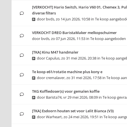
[VERKOCHT] Hario Switch, Hario V60 01, Chemex 3, Pul
diverse filters
door
bvds
,
zo 14 jun 2026, 10:58
in
Te koop aangebod
VERKOCHT DREO BaristaMaker melkopschuimer
door
bvds
,
zo 07 jun 2026, 11:53
in
Te koop aangeboden
[TKA] Kinu M47 handmaler
door
Capulus
,
zo 31 mei 2026, 20:38
in
Te koop aange
Te koop e61/rotatie machine plus kony e
door
cremalaver
,
zo 31 mei 2026, 17:58
in
Te koop aa
TKG Koffiedoser(s) voor gemalen koffie
door
Barista74
,
vr 29 mei 2026, 08:09
in
Te koop gevr
[TKA] Esdoorn houten set voor Lelit Bianca (V3)
door
Warheart
,
zo 24 mei 2026, 19:51
in
Te koop aan