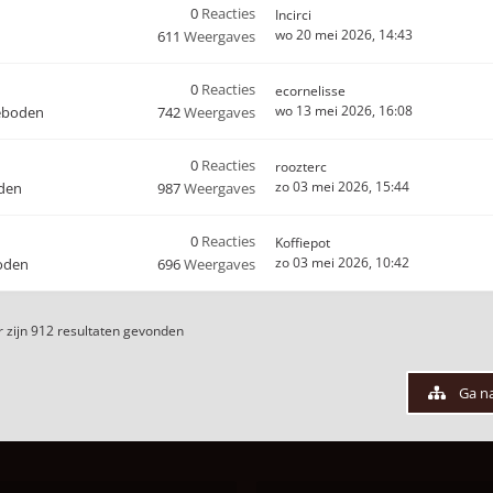
0
Reacties
Incirci
wo 20 mei 2026, 14:43
611
Weergaves
0
Reacties
ecornelisse
wo 13 mei 2026, 16:08
eboden
742
Weergaves
0
Reacties
roozterc
zo 03 mei 2026, 15:44
den
987
Weergaves
0
Reacties
Koffiepot
zo 03 mei 2026, 10:42
oden
696
Weergaves
 zijn 912 resultaten gevonden
Ga n