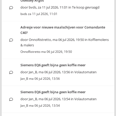
Odessey Argos
door
bvds
,
za 11 jul 2026, 11:01
in
Te koop gevraagd
bvds
za 11 jul 2026, 11:01
Adresje voor nieuwe maalschijven voor Comandante
C40?
door
OnnoRistretto
,
ma 06 jul 2026, 19:50
in
Koffiemolens
& malers
OnnoRistretto
ma 06 jul 2026, 19:50
Siemens EQ6 geeft bijna geen koffie meer
door
Jan_B
,
ma 06 jul 2026, 13:56
in
Volautomaten
Jan_B
ma 06 jul 2026, 13:56
Siemens EQ6 geeft bijna geen koffie meer
door
Jan_B
,
ma 06 jul 2026, 13:54
in
Volautomaten
Jan_B
ma 06 jul 2026, 13:54