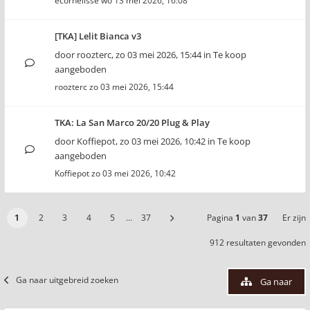
ecornelisse
wo 13 mei 2026, 16:08
[TKA] Lelit Bianca v3
door
roozterc
,
zo 03 mei 2026, 15:44
in
Te koop
aangeboden
roozterc
zo 03 mei 2026, 15:44
TKA: La San Marco 20/20 Plug & Play
door
Koffiepot
,
zo 03 mei 2026, 10:42
in
Te koop
aangeboden
Koffiepot
zo 03 mei 2026, 10:42
1
2
3
4
5
…
37
Pagina
1
van
37
Er zijn
912 resultaten gevonden
Ga naar uitgebreid zoeken
Ga naar