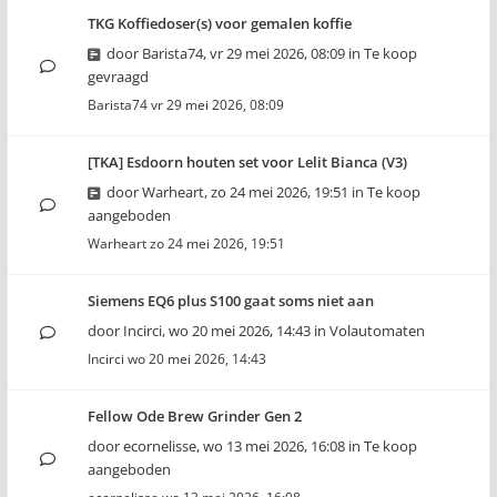
TKG Koffiedoser(s) voor gemalen koffie
door
Barista74
,
vr 29 mei 2026, 08:09
in
Te koop
gevraagd
Barista74
vr 29 mei 2026, 08:09
[TKA] Esdoorn houten set voor Lelit Bianca (V3)
door
Warheart
,
zo 24 mei 2026, 19:51
in
Te koop
aangeboden
Warheart
zo 24 mei 2026, 19:51
Siemens EQ6 plus S100 gaat soms niet aan
door
Incirci
,
wo 20 mei 2026, 14:43
in
Volautomaten
Incirci
wo 20 mei 2026, 14:43
Fellow Ode Brew Grinder Gen 2
door
ecornelisse
,
wo 13 mei 2026, 16:08
in
Te koop
aangeboden