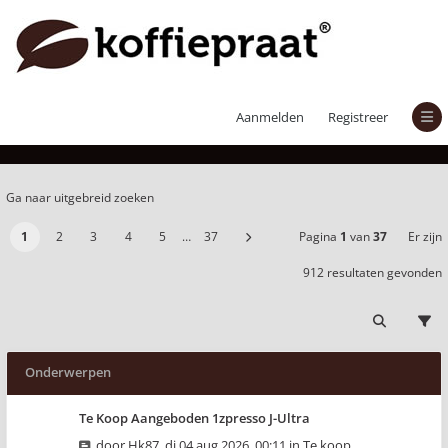
Onbeantwoorde onderwerpen
Aanmelden
Registreer
Ga naar uitgebreid zoeken
1
2
3
4
5
…
37
Pagina
1
van
37
Er zijn
912 resultaten gevonden
Onderwerpen
Te Koop Aangeboden 1zpresso J-Ultra
door
Hk87
,
di 04 aug 2026, 00:11
in
Te koop