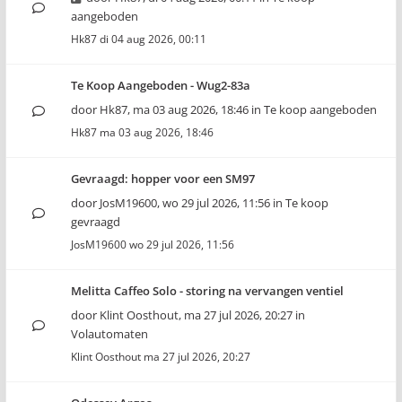
aangeboden
Hk87
di 04 aug 2026, 00:11
Te Koop Aangeboden - Wug2-83a
door
Hk87
,
ma 03 aug 2026, 18:46
in
Te koop aangeboden
Hk87
ma 03 aug 2026, 18:46
Gevraagd: hopper voor een SM97
door
JosM19600
,
wo 29 jul 2026, 11:56
in
Te koop
gevraagd
JosM19600
wo 29 jul 2026, 11:56
Melitta Caffeo Solo - storing na vervangen ventiel
door
Klint Oosthout
,
ma 27 jul 2026, 20:27
in
Volautomaten
Klint Oosthout
ma 27 jul 2026, 20:27