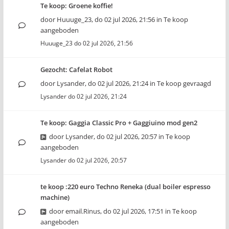
Te koop: Groene koffie!
door
Huuuge_23
,
do 02 jul 2026, 21:56
in
Te koop
aangeboden
Huuuge_23
do 02 jul 2026, 21:56
Gezocht: Cafelat Robot
door
Lysander
,
do 02 jul 2026, 21:24
in
Te koop gevraagd
Lysander
do 02 jul 2026, 21:24
Te koop: Gaggia Classic Pro + Gaggiuino mod gen2
door
Lysander
,
do 02 jul 2026, 20:57
in
Te koop
aangeboden
Lysander
do 02 jul 2026, 20:57
te koop :220 euro Techno Reneka (dual boiler espresso
machine)
door
email.Rinus
,
do 02 jul 2026, 17:51
in
Te koop
aangeboden