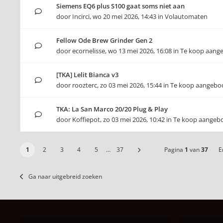
Siemens EQ6 plus S100 gaat soms niet aan
door
Incirci
,
wo 20 mei 2026, 14:43
in
Volautomaten
Fellow Ode Brew Grinder Gen 2
door
ecornelisse
,
wo 13 mei 2026, 16:08
in
Te koop aang
[TKA] Lelit Bianca v3
door
roozterc
,
zo 03 mei 2026, 15:44
in
Te koop aangebo
TKA: La San Marco 20/20 Plug & Play
door
Koffiepot
,
zo 03 mei 2026, 10:42
in
Te koop aangeb
1
2
3
4
5
…
37
Pagina
1
van
37
Er
Ga naar uitgebreid zoeken