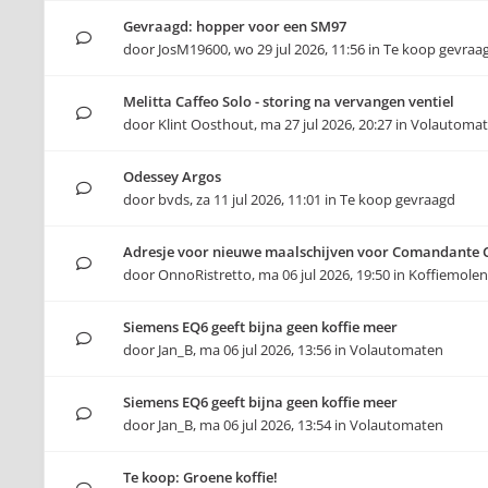
Gevraagd: hopper voor een SM97
door
JosM19600
,
wo 29 jul 2026, 11:56
in
Te koop gevraa
Melitta Caffeo Solo - storing na vervangen ventiel
door
Klint Oosthout
,
ma 27 jul 2026, 20:27
in
Volautoma
Odessey Argos
door
bvds
,
za 11 jul 2026, 11:01
in
Te koop gevraagd
Adresje voor nieuwe maalschijven voor Comandante 
door
OnnoRistretto
,
ma 06 jul 2026, 19:50
in
Koffiemolen
Siemens EQ6 geeft bijna geen koffie meer
door
Jan_B
,
ma 06 jul 2026, 13:56
in
Volautomaten
Siemens EQ6 geeft bijna geen koffie meer
door
Jan_B
,
ma 06 jul 2026, 13:54
in
Volautomaten
Te koop: Groene koffie!