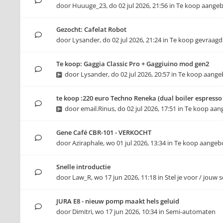
door
Huuuge_23
,
do 02 jul 2026, 21:56
in
Te koop aange
Gezocht: Cafelat Robot
door
Lysander
,
do 02 jul 2026, 21:24
in
Te koop gevraagd
Te koop: Gaggia Classic Pro + Gaggiuino mod gen2
door
Lysander
,
do 02 jul 2026, 20:57
in
Te koop aang
te koop :220 euro Techno Reneka (dual boiler espress
door
email.Rinus
,
do 02 jul 2026, 17:51
in
Te koop aan
Gene Café CBR-101 - VERKOCHT
door
Aziraphale
,
wo 01 jul 2026, 13:34
in
Te koop aangeb
Snelle introductie
door
Law_R
,
wo 17 jun 2026, 11:18
in
Stel je voor / jouw 
JURA E8 - nieuw pomp maakt hels geluid
door
Dimitri
,
wo 17 jun 2026, 10:34
in
Semi-automaten