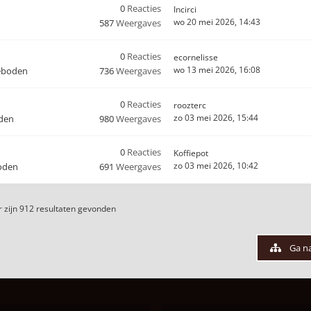
0
Reacties
Incirci
wo 20 mei 2026, 14:43
587
Weergaves
0
Reacties
ecornelisse
wo 13 mei 2026, 16:08
eboden
736
Weergaves
0
Reacties
roozterc
zo 03 mei 2026, 15:44
den
980
Weergaves
0
Reacties
Koffiepot
zo 03 mei 2026, 10:42
oden
691
Weergaves
 zijn 912 resultaten gevonden
Ga n