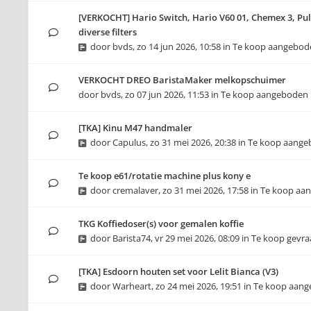
[VERKOCHT] Hario Switch, Hario V60 01, Chemex 3, Pul
diverse filters
door
bvds
,
zo 14 jun 2026, 10:58
in
Te koop aangebod
VERKOCHT DREO BaristaMaker melkopschuimer
door
bvds
,
zo 07 jun 2026, 11:53
in
Te koop aangeboden
[TKA] Kinu M47 handmaler
door
Capulus
,
zo 31 mei 2026, 20:38
in
Te koop aange
Te koop e61/rotatie machine plus kony e
door
cremalaver
,
zo 31 mei 2026, 17:58
in
Te koop aa
TKG Koffiedoser(s) voor gemalen koffie
door
Barista74
,
vr 29 mei 2026, 08:09
in
Te koop gevr
[TKA] Esdoorn houten set voor Lelit Bianca (V3)
door
Warheart
,
zo 24 mei 2026, 19:51
in
Te koop aan