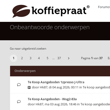
Forumov
Onbeantwoorde onderwerpen
Ga naar uitgebreid zoeken
1
2
3
4
5
…
37
Pagina
1
van
37
Er
Onderwerpen
Te Koop Aangeboden 1zpresso J-Ultra
door
Hk87
,
di 04 aug 2026, 00:11
in
Te koop aangebo
Te Koop Aangeboden - Wug2-83a
door
Hk87
,
ma 03 aug 2026, 18:46
in
Te koop aangebode