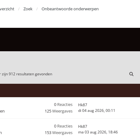
erzicht
Zoek
Onbeantwoorde onderwerpen
 zijn 912 resultaten gevonden
0
Reacties
Hk87
di 04 aug 2026, 00:11
den
125
Weergaves
0
Reacties
Hk87
ma 03 aug 2026, 18:46
n
153
Weergaves