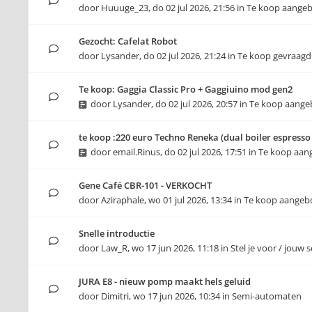
door
Huuuge_23
,
do 02 jul 2026, 21:56
in
Te koop aange
Gezocht: Cafelat Robot
door
Lysander
,
do 02 jul 2026, 21:24
in
Te koop gevraagd
Te koop: Gaggia Classic Pro + Gaggiuino mod gen2
door
Lysander
,
do 02 jul 2026, 20:57
in
Te koop aang
te koop :220 euro Techno Reneka (dual boiler espress
door
email.Rinus
,
do 02 jul 2026, 17:51
in
Te koop aan
Gene Café CBR-101 - VERKOCHT
door
Aziraphale
,
wo 01 jul 2026, 13:34
in
Te koop aangeb
Snelle introductie
door
Law_R
,
wo 17 jun 2026, 11:18
in
Stel je voor / jouw 
JURA E8 - nieuw pomp maakt hels geluid
door
Dimitri
,
wo 17 jun 2026, 10:34
in
Semi-automaten