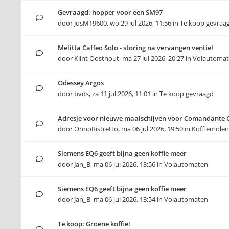
Gevraagd: hopper voor een SM97
door
JosM19600
,
wo 29 jul 2026, 11:56
in
Te koop gevraa
Melitta Caffeo Solo - storing na vervangen ventiel
door
Klint Oosthout
,
ma 27 jul 2026, 20:27
in
Volautoma
Odessey Argos
door
bvds
,
za 11 jul 2026, 11:01
in
Te koop gevraagd
Adresje voor nieuwe maalschijven voor Comandante 
door
OnnoRistretto
,
ma 06 jul 2026, 19:50
in
Koffiemolen
Siemens EQ6 geeft bijna geen koffie meer
door
Jan_B
,
ma 06 jul 2026, 13:56
in
Volautomaten
Siemens EQ6 geeft bijna geen koffie meer
door
Jan_B
,
ma 06 jul 2026, 13:54
in
Volautomaten
Te koop: Groene koffie!