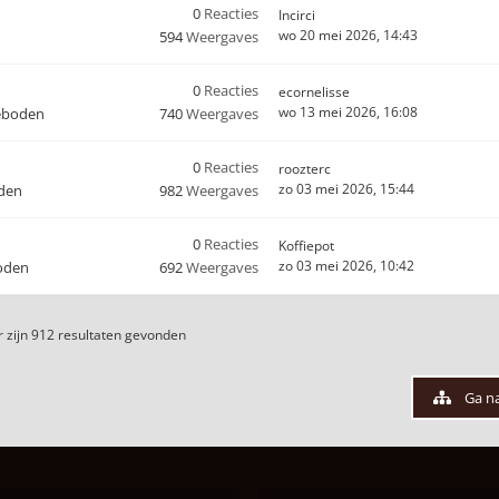
0
Reacties
Incirci
wo 20 mei 2026, 14:43
594
Weergaves
0
Reacties
ecornelisse
wo 13 mei 2026, 16:08
eboden
740
Weergaves
0
Reacties
roozterc
zo 03 mei 2026, 15:44
den
982
Weergaves
0
Reacties
Koffiepot
zo 03 mei 2026, 10:42
oden
692
Weergaves
 zijn 912 resultaten gevonden
Ga n