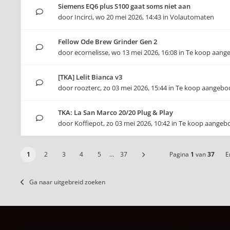
Siemens EQ6 plus S100 gaat soms niet aan
door
Incirci
,
wo 20 mei 2026, 14:43
in
Volautomaten
Fellow Ode Brew Grinder Gen 2
door
ecornelisse
,
wo 13 mei 2026, 16:08
in
Te koop aang
[TKA] Lelit Bianca v3
door
roozterc
,
zo 03 mei 2026, 15:44
in
Te koop aangebo
TKA: La San Marco 20/20 Plug & Play
door
Koffiepot
,
zo 03 mei 2026, 10:42
in
Te koop aangeb
1
2
3
4
5
…
37
Pagina
1
van
37
Er
Ga naar uitgebreid zoeken