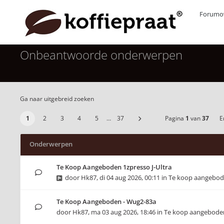
Forumov
Onbeantwoorde onderwerpen
Ga naar uitgebreid zoeken
1
2
3
4
5
…
37
Pagina
1
van
37
Er
Onderwerpen
Te Koop Aangeboden 1zpresso J-Ultra
door
Hk87
,
di 04 aug 2026, 00:11
in
Te koop aangebo
Te Koop Aangeboden - Wug2-83a
door
Hk87
,
ma 03 aug 2026, 18:46
in
Te koop aangebode