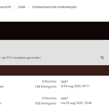
erzicht
Zoek
Onbeantwoorde onderwerpen
 zijn 912 resultaten gevonden
0
Reacties
Hk87
di 04 aug 2026, 00:11
den
134
Weergaves
0
Reacties
Hk87
ma 03 aug 2026, 18:46
n
163
Weergaves