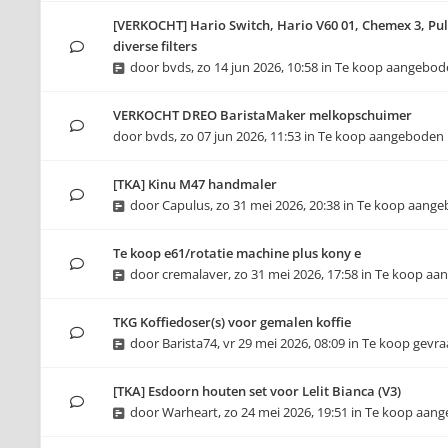
[VERKOCHT] Hario Switch, Hario V60 01, Chemex 3, Pul
diverse filters
door
bvds
,
zo 14 jun 2026, 10:58
in
Te koop aangebod
VERKOCHT DREO BaristaMaker melkopschuimer
door
bvds
,
zo 07 jun 2026, 11:53
in
Te koop aangeboden
[TKA] Kinu M47 handmaler
door
Capulus
,
zo 31 mei 2026, 20:38
in
Te koop aange
Te koop e61/rotatie machine plus kony e
door
cremalaver
,
zo 31 mei 2026, 17:58
in
Te koop aa
TKG Koffiedoser(s) voor gemalen koffie
door
Barista74
,
vr 29 mei 2026, 08:09
in
Te koop gevr
[TKA] Esdoorn houten set voor Lelit Bianca (V3)
door
Warheart
,
zo 24 mei 2026, 19:51
in
Te koop aan