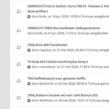
[VERKOCHT] Hario Switch, Hario V60 01, Chemex 3, Pul
diverse filters
door
bvds
,
zo 14 jun 2026, 10:58
in
Te koop aangebod
VERKOCHT DREO BaristaMaker melkopschuimer
door
bvds
,
zo 07 jun 2026, 11:53
in
Te koop aangeboden
[TKA] Kinu M47 handmaler
door
Capulus
,
zo 31 mei 2026, 20:38
in
Te koop aange
Te koop e61/rotatie machine plus kony e
door
cremalaver
,
zo 31 mei 2026, 17:58
in
Te koop aa
TKG Koffiedoser(s) voor gemalen koffie
door
Barista74
,
vr 29 mei 2026, 08:09
in
Te koop gevr
[TKA] Esdoorn houten set voor Lelit Bianca (V3)
door
Warheart
,
zo 24 mei 2026, 19:51
in
Te koop aan