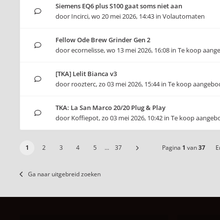
Siemens EQ6 plus S100 gaat soms niet aan
door
Incirci
,
wo 20 mei 2026, 14:43
in
Volautomaten
Fellow Ode Brew Grinder Gen 2
door
ecornelisse
,
wo 13 mei 2026, 16:08
in
Te koop aang
[TKA] Lelit Bianca v3
door
roozterc
,
zo 03 mei 2026, 15:44
in
Te koop aangebo
TKA: La San Marco 20/20 Plug & Play
door
Koffiepot
,
zo 03 mei 2026, 10:42
in
Te koop aangeb
1
2
3
4
5
…
37
Pagina
1
van
37
Er
Ga naar uitgebreid zoeken