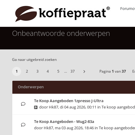
Forumov
Onbeantwoorde onderwerpen
Ga naar uitgebreid zoeken
1
2
3
4
5
…
37
Pagina
1
van
37
Er
Onderwerpen
Te Koop Aangeboden 1zpresso J-Ultra
door
Hk87
,
di 04 aug 2026, 00:11
in
Te koop aangebo
Te Koop Aangeboden - Wug2-83a
door
Hk87
,
ma 03 aug 2026, 18:46
in
Te koop aangebode