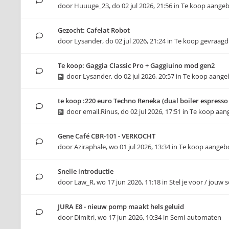
door
Huuuge_23
,
do 02 jul 2026, 21:56
in
Te koop aange
Gezocht: Cafelat Robot
door
Lysander
,
do 02 jul 2026, 21:24
in
Te koop gevraagd
Te koop: Gaggia Classic Pro + Gaggiuino mod gen2
door
Lysander
,
do 02 jul 2026, 20:57
in
Te koop aang
te koop :220 euro Techno Reneka (dual boiler espress
door
email.Rinus
,
do 02 jul 2026, 17:51
in
Te koop aan
Gene Café CBR-101 - VERKOCHT
door
Aziraphale
,
wo 01 jul 2026, 13:34
in
Te koop aangeb
Snelle introductie
door
Law_R
,
wo 17 jun 2026, 11:18
in
Stel je voor / jouw 
JURA E8 - nieuw pomp maakt hels geluid
door
Dimitri
,
wo 17 jun 2026, 10:34
in
Semi-automaten