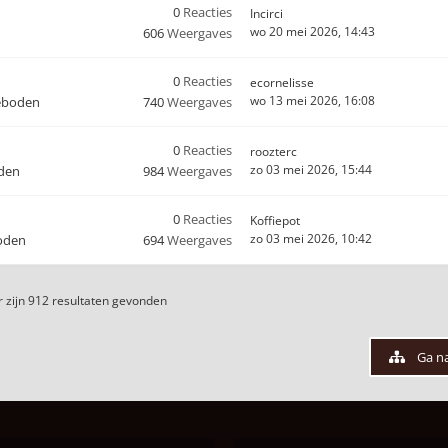
0
Reacties
Incirci
wo 20 mei 2026, 14:43
606
Weergaves
0
Reacties
ecornelisse
wo 13 mei 2026, 16:08
eboden
740
Weergaves
0
Reacties
roozterc
zo 03 mei 2026, 15:44
den
984
Weergaves
0
Reacties
Koffiepot
zo 03 mei 2026, 10:42
oden
694
Weergaves
 zijn 912 resultaten gevonden
Ga n