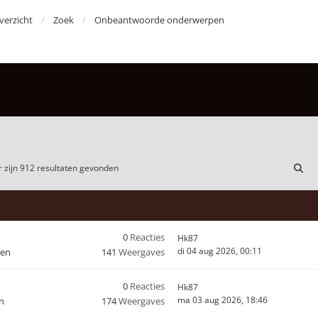
erzicht
Zoek
Onbeantwoorde onderwerpen
 zijn 912 resultaten gevonden
0
Reacties
Hk87
di 04 aug 2026, 00:11
den
141
Weergaves
0
Reacties
Hk87
ma 03 aug 2026, 18:46
n
174
Weergaves