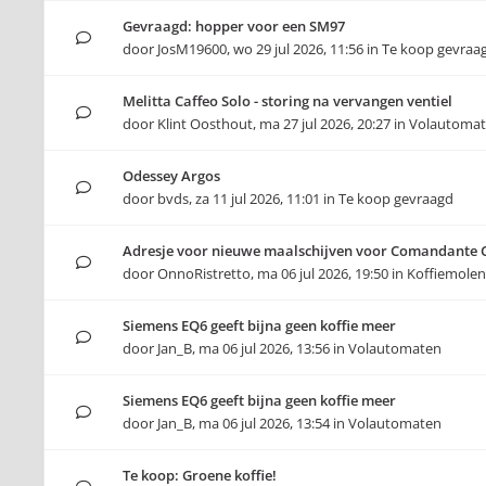
Gevraagd: hopper voor een SM97
door
JosM19600
,
wo 29 jul 2026, 11:56
in
Te koop gevraa
Melitta Caffeo Solo - storing na vervangen ventiel
door
Klint Oosthout
,
ma 27 jul 2026, 20:27
in
Volautoma
Odessey Argos
door
bvds
,
za 11 jul 2026, 11:01
in
Te koop gevraagd
Adresje voor nieuwe maalschijven voor Comandante 
door
OnnoRistretto
,
ma 06 jul 2026, 19:50
in
Koffiemolen
Siemens EQ6 geeft bijna geen koffie meer
door
Jan_B
,
ma 06 jul 2026, 13:56
in
Volautomaten
Siemens EQ6 geeft bijna geen koffie meer
door
Jan_B
,
ma 06 jul 2026, 13:54
in
Volautomaten
Te koop: Groene koffie!