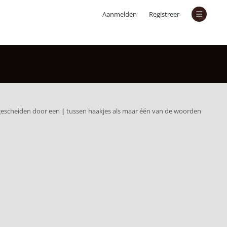
Aanmelden
Registreer
 gescheiden door een
|
tussen haakjes als maar één van de woorden