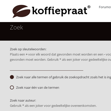
Forumov
Zoek
Zoek op sleutelwoorden:
Plaats een
+
voor elk woord dat gevonden moet worden en een
-
voo
gevonden moet worden. Gebruik * als een joker voor gedeeltelijke 
Zoek naar alle termen of gebruik de zoekopdracht zoals het is in
Zoek naar één van de termen
Zoek naar auteur:
Gebruik * als een joker voor gedeeltelijke overeenkomsten.