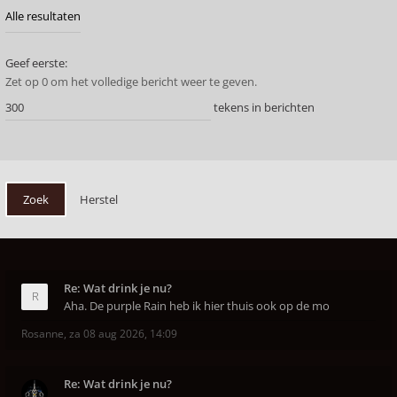
Geef eerste:
Zet op 0 om het volledige bericht weer te geven.
tekens in berichten
Re: Wat drink je nu?
Aha. De purple Rain heb ik hier thuis ook op de mo
Rosanne
,
za 08 aug 2026, 14:09
Re: Wat drink je nu?