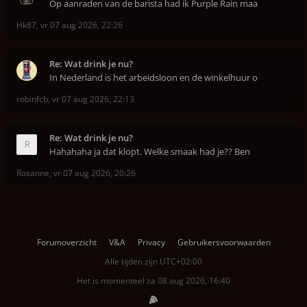
Op aanraden van de barista had ik Purple Rain maa
Hk87
,
vr 07 aug 2026, 22:26
Re: Wat drink je nu?
In Nederland is het arbeidsloon en de winkelhuur o
robinfcb
,
vr 07 aug 2026, 22:13
Re: Wat drink je nu?
Hahahaha ja dat klopt. Welke smaak had je?? Ben
Rosanne
,
vr 07 aug 2026, 20:26
Forumoverzicht
V&A
Privacy
Gebruikersvoorwaarden
Alle tijden zijn
UTC+02:00
Het is momenteel za 08 aug 2026, 16:40