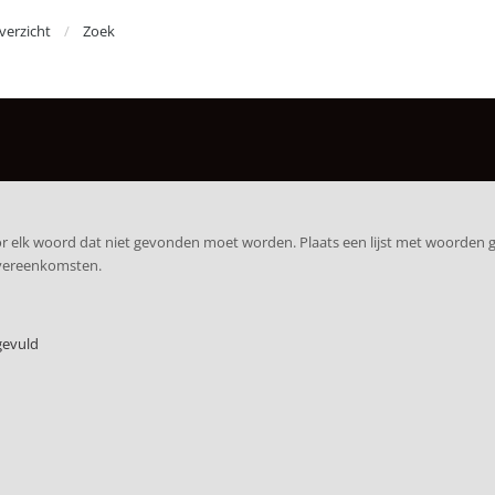
erzicht
Zoek
r elk woord dat niet gevonden moet worden. Plaats een lijst met woorden
overeenkomsten.
gevuld