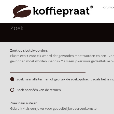
Forumov
Zoek
Zoek op sleutelwoorden:
Plaats een
+
voor elk woord dat gevonden moet worden en een
-
voo
gevonden moet worden. Gebruik * als een joker voor gedeeltelijke 
Zoek naar alle termen of gebruik de zoekopdracht zoals het is in
Zoek naar één van de termen
Zoek naar auteur:
Gebruik * als een joker voor gedeeltelijke overeenkomsten.