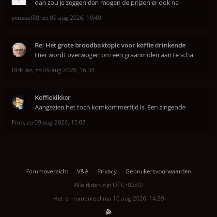
dan zou je zeggen dan mogen de prijzen er ook na
youssef88
,
zo 09 aug 2026, 19:49
Re: Het grote broodbaktopic voor koffie drinkende
Hier wordt overwogen om een graanmolen aan te scha
Dirk Jan
,
zo 09 aug 2026, 16:34
Koffiekikker
Aangezien het toch komkommertijd is. Een zingende
Frup
,
zo 09 aug 2026, 15:07
Forumoverzicht
V&A
Privacy
Gebruikersvoorwaarden
Alle tijden zijn
UTC+02:00
Het is momenteel ma 10 aug 2026, 14:39