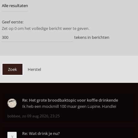
Geef eerste:
Zet op 0 om het volledige bericht weer te geven.
tekens in berichten
Re: Het grote broodbaktopic voor koffie drinkende
Ik heb een mockmill 100 maar geen Lupine. Handlei
bobbee
,
zo 09 aug 2026, 23:25
Re: Wat drink je nu?