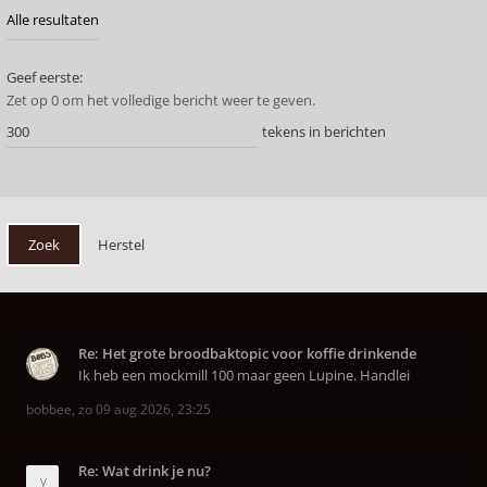
Geef eerste:
Zet op 0 om het volledige bericht weer te geven.
tekens in berichten
Re: Het grote broodbaktopic voor koffie drinkende
Ik heb een mockmill 100 maar geen Lupine. Handlei
bobbee
,
zo 09 aug 2026, 23:25
Re: Wat drink je nu?