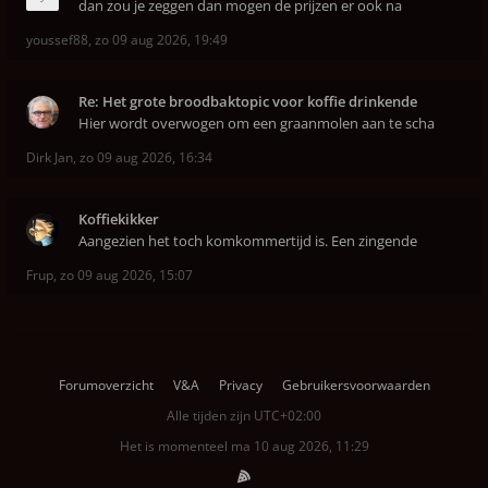
dan zou je zeggen dan mogen de prijzen er ook na
youssef88
,
zo 09 aug 2026, 19:49
Re: Het grote broodbaktopic voor koffie drinkende
Hier wordt overwogen om een graanmolen aan te scha
Dirk Jan
,
zo 09 aug 2026, 16:34
Koffiekikker
Aangezien het toch komkommertijd is. Een zingende
Frup
,
zo 09 aug 2026, 15:07
Forumoverzicht
V&A
Privacy
Gebruikersvoorwaarden
Alle tijden zijn
UTC+02:00
Het is momenteel ma 10 aug 2026, 11:29