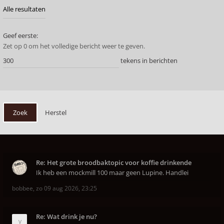
Geef eerste:
Zet op 0 om het volledige bericht weer te geven.
tekens in berichten
Re: Het grote broodbaktopic voor koffie drinkende
Ik heb een mockmill 100 maar geen Lupine. Handlei
bobbee
,
zo 09 aug 2026, 23:25
Re: Wat drink je nu?