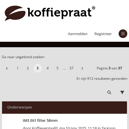
Onbeantwoorde onderwerpen
Aanmelden
Registreer
Ga naar uitgebreid zoeken
1
2
3
4
5
…
37
Pagina
3
van
37
Er zijn 912 resultaten gevonden
Onderwerpen
IMS E61 filter 58mm
door
Koffieverslaafd
,
ma 10 nov 2025, 11:18
in
Te koop