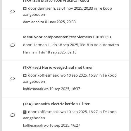
[TKA] San Marco 100E Practical Rood
door
damiaenh
,
za 01 nov 2025, 20:33
in
Te koop
aangeboden
damiaenh
za 01 nov 2025, 20:33
Menu voor componenten test Siemens CT636LES1
door
Herman H
,
do 18 sep 2025, 09:18
in
Volautomaten
Herman H
do 18 sep 2025, 09:18
(TKA) (set) Hario weegschaal met timer
door
koffiesmaak
,
wo 10 sep 2025, 16:37
in
Te koop
aangeboden
koffiesmaak
wo 10 sep 2025, 16:37
(TKA) Bonavita electric kettle 1.0 liter
door
koffiesmaak
,
wo 10 sep 2025, 16:27
in
Te koop
aangeboden
koffiesmaak
wo 10 sep 2025, 16:27