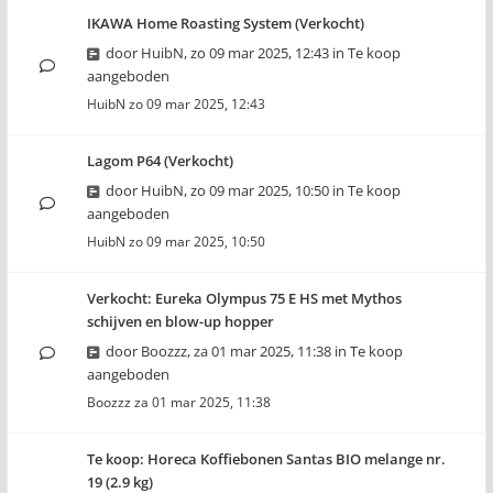
IKAWA Home Roasting System (Verkocht)
door
HuibN
,
zo 09 mar 2025, 12:43
in
Te koop
aangeboden
HuibN
zo 09 mar 2025, 12:43
Lagom P64 (Verkocht)
door
HuibN
,
zo 09 mar 2025, 10:50
in
Te koop
aangeboden
HuibN
zo 09 mar 2025, 10:50
Verkocht: Eureka Olympus 75 E HS met Mythos
schijven en blow-up hopper
door
Boozzz
,
za 01 mar 2025, 11:38
in
Te koop
aangeboden
Boozzz
za 01 mar 2025, 11:38
Te koop: Horeca Koffiebonen Santas BIO melange nr.
19 (2.9 kg)