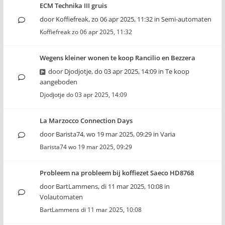
ECM Technika III gruis
door
Koffiefreak
,
zo 06 apr 2025, 11:32
in
Semi-automaten
Koffiefreak
zo 06 apr 2025, 11:32
Wegens kleiner wonen te koop Rancilio en Bezzera
door
Djodjotje
,
do 03 apr 2025, 14:09
in
Te koop
aangeboden
Djodjotje
do 03 apr 2025, 14:09
La Marzocco Connection Days
door
Barista74
,
wo 19 mar 2025, 09:29
in
Varia
Barista74
wo 19 mar 2025, 09:29
Probleem na probleem bij koffiezet Saeco HD8768
door
BartLammens
,
di 11 mar 2025, 10:08
in
Volautomaten
BartLammens
di 11 mar 2025, 10:08