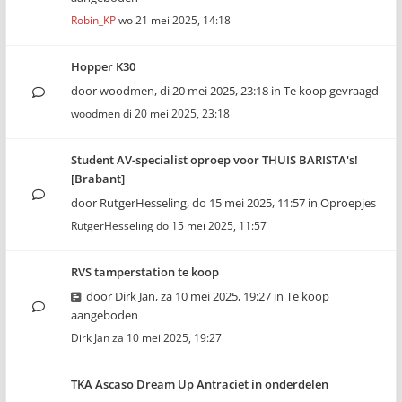
Robin_KP
wo 21 mei 2025, 14:18
Hopper K30
door
woodmen
,
di 20 mei 2025, 23:18
in
Te koop gevraagd
woodmen
di 20 mei 2025, 23:18
Student AV-specialist oproep voor THUIS BARISTA's!
[Brabant]
door
RutgerHesseling
,
do 15 mei 2025, 11:57
in
Oproepjes
RutgerHesseling
do 15 mei 2025, 11:57
RVS tamperstation te koop
door
Dirk Jan
,
za 10 mei 2025, 19:27
in
Te koop
aangeboden
Dirk Jan
za 10 mei 2025, 19:27
TKA Ascaso Dream Up Antraciet in onderdelen