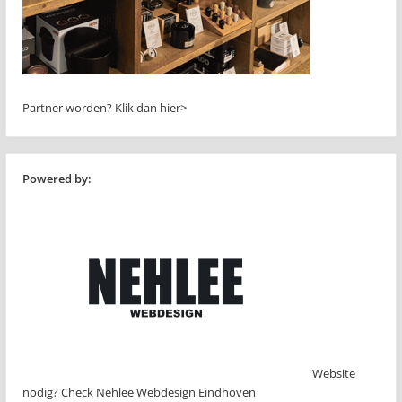
Partner worden?
Klik dan hier>
Powered by:
Website
nodig? Check Nehlee Webdesign Eindhoven