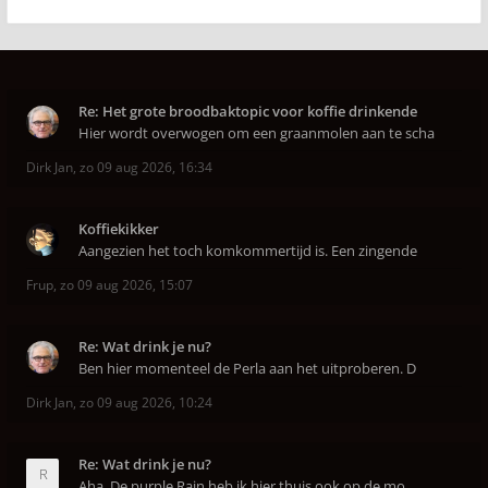
Re: Het grote broodbaktopic voor koffie drinkende
Hier wordt overwogen om een graanmolen aan te scha
Dirk Jan
,
zo 09 aug 2026, 16:34
Koffiekikker
Aangezien het toch komkommertijd is. Een zingende
Frup
,
zo 09 aug 2026, 15:07
Re: Wat drink je nu?
Ben hier momenteel de Perla aan het uitproberen. D
Dirk Jan
,
zo 09 aug 2026, 10:24
Re: Wat drink je nu?
Aha. De purple Rain heb ik hier thuis ook op de mo