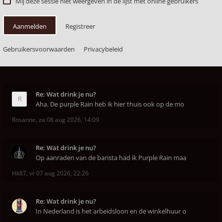
Mij deze sessie niet weergeven in de lijst met online gebruikers
Aanmelden
Registreer
Gebruikersvoorwaarden
Privacybeleid
Re: Wat drink je nu?
Aha. De purple Rain heb ik hier thuis ook op de mo
Rosanne
,
za 08 aug 2026, 14:09
Re: Wat drink je nu?
Op aanraden van de barista had ik Purple Rain maa
Hk87
,
vr 07 aug 2026, 22:26
Re: Wat drink je nu?
In Nederland is het arbeidsloon en de winkelhuur o