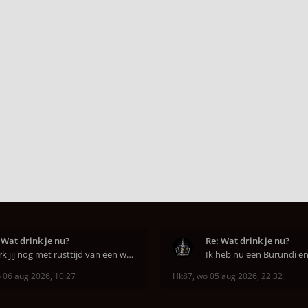
 Wat drink je nu?
Re: Wat drink je nu?
Werk jij nog met rusttijd van een week of niet e
 06 aug 2026, 10:27
Hk87
,
wo 05 aug 2026, 22:32