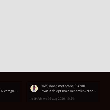
Re: Bonen met score SCA 90+
Ik heb nu een Burundi en Nicaragua van het hoofdkw
Wat is de optimale mineralenverhouding volgens j
robinfcb
,
wo 05 aug 2026, 19:54