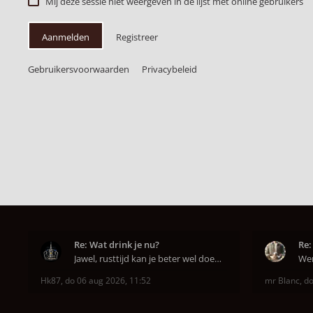
Mij deze sessie niet weergeven in de lijst met online gebruikers
Aanmelden
Registreer
Gebruikersvoorwaarden
Privacybeleid
Re: Wat drink je nu?
Re:
Jawel, rusttijd kan je beter wel doen anders smaa
Hk87
,
do 06 aug 2026, 11:52
mr Blanc
,
do