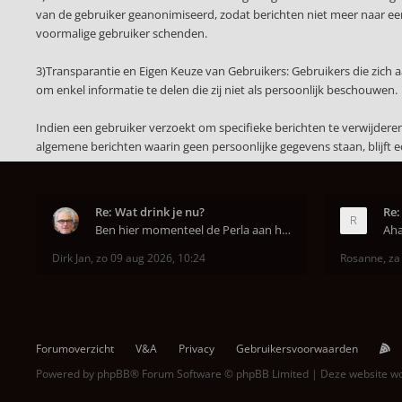
van de gebruiker geanonimiseerd, zodat berichten niet meer naar een 
voormalige gebruiker schenden.
3)Transparantie en Eigen Keuze van Gebruikers: Gebruikers die zich
om enkel informatie te delen die zij niet als persoonlijk beschouwen.
Indien een gebruiker verzoekt om specifieke berichten te verwijder
algemene berichten waarin geen persoonlijke gegevens staan, blijft 
Re: Wat drink je nu?
Re:
Ben hier momenteel de Perla aan het uitproberen. D
Dirk Jan
,
zo 09 aug 2026, 10:24
Rosanne
,
za
Forumoverzicht
V&A
Privacy
Gebruikersvoorwaarden
Powered by
phpBB
® Forum Software © phpBB Limited | Deze website 