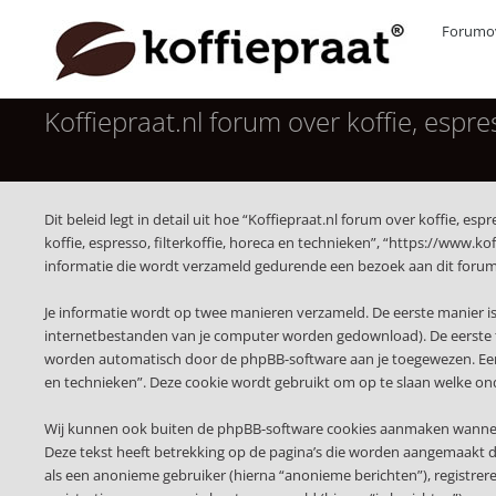
Forumov
Koffiepraat.nl forum over koffie, espres
Dit beleid legt in detail uit hoe “Koffiepraat.nl forum over koffie, es
koffie, espresso, filterkoffie, horeca en technieken”, “https://www.
informatie die wordt verzameld gedurende een bezoek aan dit forum, 
Je informatie wordt op twee manieren verzameld. De eerste manier i
internetbestanden van je computer worden gedownload). De eerste t
worden automatisch door de phpBB-software aan je toegewezen. Een d
en technieken”. Deze cookie wordt gebruikt om op te slaan welke on
Wij kunnen ook buiten de phpBB-software cookies aanmaken wanneer je
Deze tekst heeft betrekking op de pagina’s die worden aangemaakt do
als een anonieme gebruiker (hierna “anonieme berichten”), registreren 