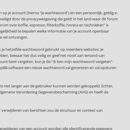
p je account (hierna “je wachtwoord”) en een persoonlijk, geldig e-
beveiligd door de privacywetgeving die geldt in het land waar dit forum
orum over koffie, espresso, filterkoffie, horeca en technieken” is
e mogelijkheid te bepalen welke informatie van je account openbaar
e wil ontvangen.
at je hetzelfde wachtwoord gebruikt op meerdere websites. Je
elden, bewaar het dus veilig en geef het nooit aan iemand van
account bent vergeten, kun je de “Ik ben mijn wachtwoord vergeten”-
 phpBB-software een nieuw wachtwoord zal genereren en zal opsturen
ze niet langer aan de gebruiker kunnen worden gekoppeld. Echter,
 de Algemene Verordening Gegevensbescherming (AVG) en heeft de
 verwijderen van berichten zou de structuur en context van
verwijderen van een account worden alle identificerende gegevens