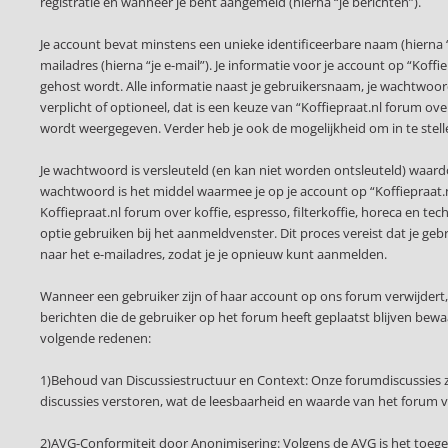
registratie en wanneer je bent aangemeld (hierna “je berichten”).
Je account bevat minstens een unieke identificeerbare naam (hierna
mailadres (hierna “je e-mail”). Je informatie voor je account op “Koffi
gehost wordt. Alle informatie naast je gebruikersnaam, je wachtwoord e
verplicht of optioneel, dat is een keuze van “Koffiepraat.nl forum ove
wordt weergegeven. Verder heb je ook de mogelijkheid om in te stel
Je wachtwoord is versleuteld (en kan niet worden ontsleuteld) waardo
wachtwoord is het middel waarmee je op je account op “Koffiepraat.nl
Koffiepraat.nl forum over koffie, espresso, filterkoffie, horeca en t
optie gebruiken bij het aanmeldvenster. Dit proces vereist dat je 
naar het e-mailadres, zodat je je opnieuw kunt aanmelden.
Wanneer een gebruiker zijn of haar account op ons forum verwijdert
berichten die de gebruiker op het forum heeft geplaatst blijven be
volgende redenen:
1)Behoud van Discussiestructuur en Context: Onze forumdiscussies z
discussies verstoren, wat de leesbaarheid en waarde van het forum 
2)AVG-Conformiteit door Anonimisering: Volgens de AVG is het toege