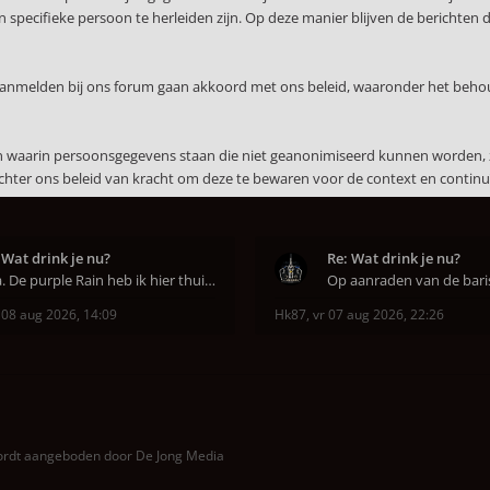
specifieke persoon te herleiden zijn. Op deze manier blijven de berichten 
 aanmelden bij ons forum gaan akkoord met ons beleid, waaronder het beho
en waarin persoonsgegevens staan die niet geanonimiseerd kunnen worden, 
echter ons beleid van kracht om deze te bewaren voor de context en continuï
 Wat drink je nu?
Re: Wat drink je nu?
Aha. De purple Rain heb ik hier thuis ook op de mo
 08 aug 2026, 14:09
Hk87
,
vr 07 aug 2026, 22:26
wordt aangeboden door
De Jong Media