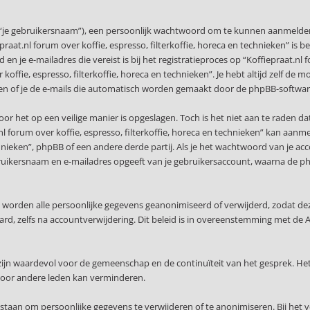
 “je gebruikersnaam”), een persoonlijk wachtwoord om te kunnen aanmelden o
epraat.nl forum over koffie, espresso, filterkoffie, horeca en technieken” is 
n je e-mailadres die vereist is bij het registratieproces op “Koffiepraat.nl f
r koffie, espresso, filterkoffie, horeca en technieken”. Je hebt altijd zelf d
len of je de e-mails die automatisch worden gemaakt door de phpBB-softwar
or het op een veilige manier is opgeslagen. Toch is het niet aan te raden d
 forum over koffie, espresso, filterkoffie, horeca en technieken” kan aanm
echnieken”, phpBB of een andere derde partij. Als je het wachtwoord van je 
gebruikersnaam en e-mailadres opgeeft van je gebruikersaccount, waarna de
, worden alle persoonlijke gegevens geanonimiseerd of verwijderd, zodat de
waard, zelfs na accountverwijdering. Dit beleid is in overeenstemming met
ijn waardevol voor de gemeenschap en de continuïteit van het gesprek. Het
voor andere leden kan verminderen.
staan om persoonlijke gegevens te verwijderen of te anonimiseren. Bij het 