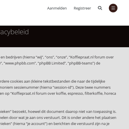
Aanmelden
Registreer
vacybeleid
en bedrijven (hierna “wij”, “ons”, “onze”, “Koffiepraat.nl forum over
tware”, “www.phpbb.com”, “phpBB Limited”, “phpBB-teams”) de
re cookies aan (kleine tekstbestanden die naar de tijdelijke
 anoniem sessienummer (hierna “session-id”). Deze twee nummers
 “Koffiepraat.nl forum over koffie, espresso, filterkoffie, horeca
nieken” bezoekt, hoewel dit document daarop niet van toepassing is.
len door wat je aan ons verstuurt. Dit is onder andere het plaatsen
ieken” (hierna “je account”) en berichten die verstuurd zijn na je