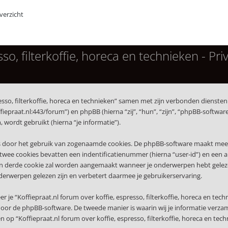
erzicht
so, filterkoffie, horeca en technieken - Pri
presso, filterkoffie, horeca en technieken” samen met zijn verbonden diensten 
koffiepraat.nl:443/forum”) en phpBB (hierna “zij”, “hun”, “zijn”, “phpBB-sof
wordt gebruikt (hierna “je informatie”).
s door het gebruik van zogenaamde cookies. De phpBB-software maakt meerde
wee cookies bevatten een indentificatienummer (hierna “user-id”) en een
erde cookie zal worden aangemaakt wanneer je onderwerpen hebt gelezen op
derwerpen gelezen zijn en verbetert daarmee je gebruikerservaring.
 “Koffiepraat.nl forum over koffie, espresso, filterkoffie, horeca en tech
or de phpBB-software. De tweede manier is waarin wij je informatie verzame
op “Koffiepraat.nl forum over koffie, espresso, filterkoffie, horeca en techn