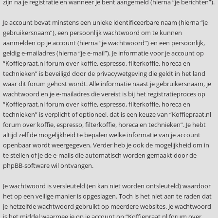
zijn na je registratie en wanneer je bent aangemeld (hierna “je berichten”).
Je account bevat minstens een unieke identificeerbare naam (hierna “je
gebruikersnaam”), een persoonlijk wachtwoord om te kunnen
aanmelden op je account (hierna “je wachtwoord”) en een persoonlijk,
geldig e-mailadres (hierna “je e-mail”). Je informatie voor je account op
“Koffiepraat.nl forum over koffie, espresso, filterkoffie, horeca en
technieken” is beveiligd door de privacywetgeving die geldt in het land
waar dit forum gehost wordt. Alle informatie naast je gebruikersnaam, je
wachtwoord en je e-mailadres die vereist is bij het registratieproces op
“Koffiepraat.nl forum over koffie, espresso, filterkoffie, horeca en
technieken” is verplicht of optioneel, dat is een keuze van “Koffiepraat.nl
forum over koffie, espresso, filterkoffie, horeca en technieken”. Je hebt
altijd zelf de mogelijkheid te bepalen welke informatie van je account
openbaar wordt weergegeven. Verder heb je ook de mogelijkheid om in
te stellen of je de e-mails die automatisch worden gemaakt door de
phpBB-software wil ontvangen.
Je wachtwoord is versleuteld (en kan niet worden ontsleuteld) waardoor
het op een veilige manier is opgeslagen. Toch is het niet aan te raden dat
je hetzelfde wachtwoord gebruikt op meerdere websites. Je wachtwoord
is het middel waarmee je op je account op “Koffiepraat.nl forum over