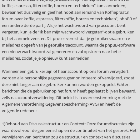
koffie, espresso, filterkoffie, horeca en technieken” kan aanmelden,
bewaar het dus veilig en geef het nooit aan iemand van Koffiepraat.nl
forum over koffie, espresso, filterkoffie, horeca en technieken”, phpBB of
een andere derde partij. Als je het wachtwoord van je account bent
vergeten, kun je de “Ik ben mijn wachtwoord vergeten”-optie gebruiken
bij het aanmeldvenster. Dit proces vereist dat je gebruikersnaam en e-
mailadres opgeeft van je gebruikersaccount, waarna de phpBB-software
een nieuw wachtwoord zal genereren en zal opsturen naar het e-
mailadres, zodat je je opnieuw kunt aanmelden.
Wanneer een gebruiker zijn of haar account op ons forum verwijdert,
worden alle persoonlijke gegevens geanonimiseerd of verwijderd, zodat
deze niet langer aan de gebruiker kunnen worden gekoppeld. Echter,
berichten die de gebruiker op het forum heeft geplaatst blijven bewaard,
zelfs na accountverwijdering. Dit beleid is in overeenstemming met de
Algemene Verordening Gegevensbescherming (AVG) en heeft de
volgende redenen:
1)Behoud van Discussiestructuur en Context: Onze forumdiscussies zijn
waardevol voor de gemeenschap en de continuïteit van het gesprek. Het
verwijderen van berichten zou de structuur en context van discussies