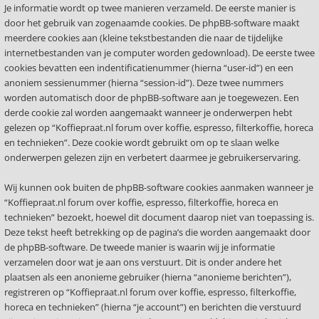
Je informatie wordt op twee manieren verzameld. De eerste manier is
door het gebruik van zogenaamde cookies. De phpBB-software maakt
meerdere cookies aan (kleine tekstbestanden die naar de tijdelijke
internetbestanden van je computer worden gedownload). De eerste twee
cookies bevatten een indentificatienummer (hierna “user-id”) en een
anoniem sessienummer (hierna “session-id”). Deze twee nummers
worden automatisch door de phpBB-software aan je toegewezen. Een
derde cookie zal worden aangemaakt wanneer je onderwerpen hebt
gelezen op “Koffiepraat.nl forum over koffie, espresso, filterkoffie, horeca
en technieken”. Deze cookie wordt gebruikt om op te slaan welke
onderwerpen gelezen zijn en verbetert daarmee je gebruikerservaring.
Wij kunnen ook buiten de phpBB-software cookies aanmaken wanneer je
“Koffiepraat.nl forum over koffie, espresso, filterkoffie, horeca en
technieken” bezoekt, hoewel dit document daarop niet van toepassing is.
Deze tekst heeft betrekking op de pagina’s die worden aangemaakt door
de phpBB-software. De tweede manier is waarin wij je informatie
verzamelen door wat je aan ons verstuurt. Dit is onder andere het
plaatsen als een anonieme gebruiker (hierna “anonieme berichten”),
registreren op “Koffiepraat.nl forum over koffie, espresso, filterkoffie,
horeca en technieken” (hierna “je account”) en berichten die verstuurd