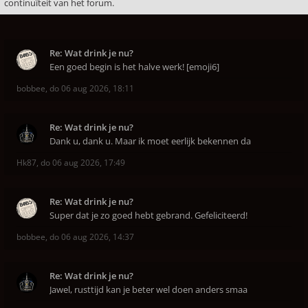
continuïteit van het forum.
Re: Wat drink je nu?
Een goed begin is het halve werk! [emoji6]
bobbee
,
do 06 aug 2026, 18:11
Re: Wat drink je nu?
Dank u, dank u. Maar ik moet eerlijk bekennen da
Hk87
,
do 06 aug 2026, 17:49
Re: Wat drink je nu?
Super dat je zo goed hebt gebrand. Gefeliciteerd!
bobbee
,
do 06 aug 2026, 14:37
Re: Wat drink je nu?
Jawel, rusttijd kan je beter wel doen anders smaa