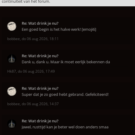
continuïteit van het forum.
Re: Wat drink je nu?
Een goed begin is het halve werk! [emoji6]
bobbee
,
do 06 aug 2026, 18:11
Re: Wat drink je nu?
Dank u, dank u. Maar ik moet eerlijk bekennen da
Hk87
,
do 06 aug 2026, 17:49
Re: Wat drink je nu?
Super dat je zo goed hebt gebrand. Gefeliciteerd!
bobbee
,
do 06 aug 2026, 14:37
Re: Wat drink je nu?
Jawel, rusttijd kan je beter wel doen anders smaa