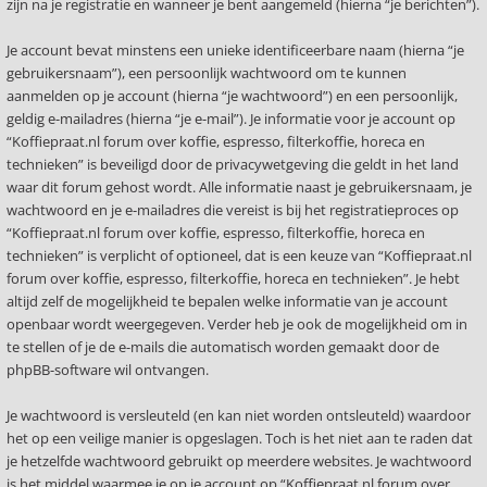
zijn na je registratie en wanneer je bent aangemeld (hierna “je berichten”).
Je account bevat minstens een unieke identificeerbare naam (hierna “je
gebruikersnaam”), een persoonlijk wachtwoord om te kunnen
aanmelden op je account (hierna “je wachtwoord”) en een persoonlijk,
geldig e-mailadres (hierna “je e-mail”). Je informatie voor je account op
“Koffiepraat.nl forum over koffie, espresso, filterkoffie, horeca en
technieken” is beveiligd door de privacywetgeving die geldt in het land
waar dit forum gehost wordt. Alle informatie naast je gebruikersnaam, je
wachtwoord en je e-mailadres die vereist is bij het registratieproces op
“Koffiepraat.nl forum over koffie, espresso, filterkoffie, horeca en
technieken” is verplicht of optioneel, dat is een keuze van “Koffiepraat.nl
forum over koffie, espresso, filterkoffie, horeca en technieken”. Je hebt
altijd zelf de mogelijkheid te bepalen welke informatie van je account
openbaar wordt weergegeven. Verder heb je ook de mogelijkheid om in
te stellen of je de e-mails die automatisch worden gemaakt door de
phpBB-software wil ontvangen.
Je wachtwoord is versleuteld (en kan niet worden ontsleuteld) waardoor
het op een veilige manier is opgeslagen. Toch is het niet aan te raden dat
je hetzelfde wachtwoord gebruikt op meerdere websites. Je wachtwoord
is het middel waarmee je op je account op “Koffiepraat.nl forum over