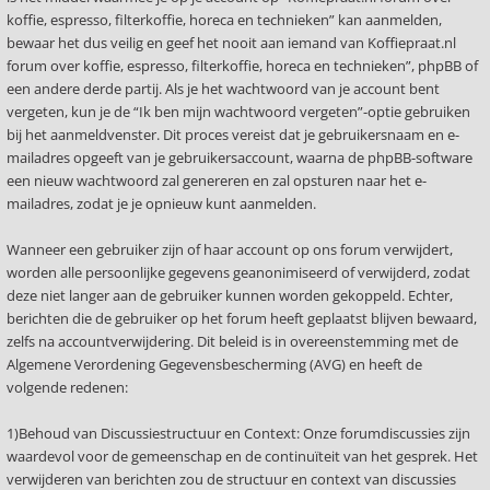
koffie, espresso, filterkoffie, horeca en technieken” kan aanmelden,
bewaar het dus veilig en geef het nooit aan iemand van Koffiepraat.nl
forum over koffie, espresso, filterkoffie, horeca en technieken”, phpBB of
een andere derde partij. Als je het wachtwoord van je account bent
vergeten, kun je de “Ik ben mijn wachtwoord vergeten”-optie gebruiken
bij het aanmeldvenster. Dit proces vereist dat je gebruikersnaam en e-
mailadres opgeeft van je gebruikersaccount, waarna de phpBB-software
een nieuw wachtwoord zal genereren en zal opsturen naar het e-
mailadres, zodat je je opnieuw kunt aanmelden.
Wanneer een gebruiker zijn of haar account op ons forum verwijdert,
worden alle persoonlijke gegevens geanonimiseerd of verwijderd, zodat
deze niet langer aan de gebruiker kunnen worden gekoppeld. Echter,
berichten die de gebruiker op het forum heeft geplaatst blijven bewaard,
zelfs na accountverwijdering. Dit beleid is in overeenstemming met de
Algemene Verordening Gegevensbescherming (AVG) en heeft de
volgende redenen:
1)Behoud van Discussiestructuur en Context: Onze forumdiscussies zijn
waardevol voor de gemeenschap en de continuïteit van het gesprek. Het
verwijderen van berichten zou de structuur en context van discussies