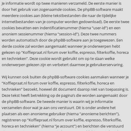
Je informatie wordt op twee manieren verzameld. De eerste manier is
door het gebruik van zogenaamde cookies. De phpBB-software maakt
meerdere cookies aan (kleine tekstbestanden die naar de tijdelijke
internetbestanden van je computer worden gedownload). De eerste twee
cookies bevatten een indentificatienummer (hierna “user-id”) en een
anoniem sessienummer (hierna “session-id”). Deze twee nummers
worden automatisch door de phpBB-software aan je toegewezen. Een
derde cookie zal worden aangemaakt wanneer je onderwerpen hebt
gelezen op “Koffiepraat.nl forum over koffie, espresso, filterkoffie, horeca
en technieken”. Deze cookie wordt gebruikt om op te slaan welke
onderwerpen gelezen zijn en verbetert daarmee je gebruikerservaring.
Wij kunnen ook buiten de phpBB-software cookies aanmaken wanneer je
“Koffiepraat.nl forum over koffie, espresso, filterkoffie, horeca en
technieken” bezoekt, hoewel dit document daarop niet van toepassing is.
Deze tekst heeft betrekking op de pagina’s die worden aangemaakt door
de phpBB-software. De tweede manier is waarin wij je informatie
verzamelen door wat je aan ons verstuurt. Dit is onder andere het
plaatsen als een anonieme gebruiker (hierna “anonieme berichten”),
registreren op “Koffiepraat.nl forum over koffie, espresso, filterkoffie,
horeca en technieken” (hierna “je account”) en berichten die verstuurd