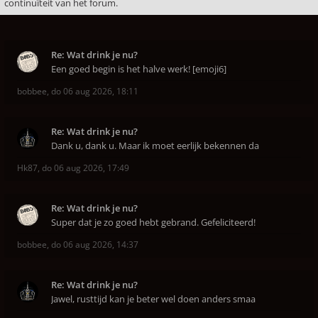
continuïteit van het forum.
Re: Wat drink je nu?
Een goed begin is het halve werk! [emoji6]
bobbee
,
do 06 aug 2026, 18:11
Re: Wat drink je nu?
Dank u, dank u. Maar ik moet eerlijk bekennen da
Hk87
,
do 06 aug 2026, 17:49
Re: Wat drink je nu?
Super dat je zo goed hebt gebrand. Gefeliciteerd!
bobbee
,
do 06 aug 2026, 14:37
Re: Wat drink je nu?
Jawel, rusttijd kan je beter wel doen anders smaa