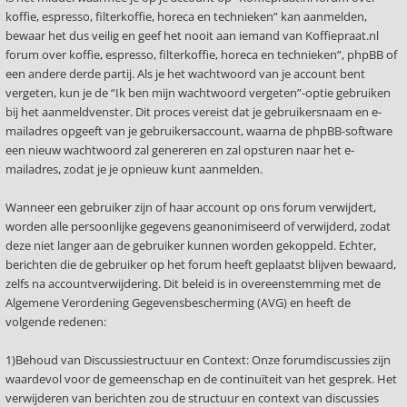
koffie, espresso, filterkoffie, horeca en technieken” kan aanmelden,
bewaar het dus veilig en geef het nooit aan iemand van Koffiepraat.nl
forum over koffie, espresso, filterkoffie, horeca en technieken”, phpBB of
een andere derde partij. Als je het wachtwoord van je account bent
vergeten, kun je de “Ik ben mijn wachtwoord vergeten”-optie gebruiken
bij het aanmeldvenster. Dit proces vereist dat je gebruikersnaam en e-
mailadres opgeeft van je gebruikersaccount, waarna de phpBB-software
een nieuw wachtwoord zal genereren en zal opsturen naar het e-
mailadres, zodat je je opnieuw kunt aanmelden.
Wanneer een gebruiker zijn of haar account op ons forum verwijdert,
worden alle persoonlijke gegevens geanonimiseerd of verwijderd, zodat
deze niet langer aan de gebruiker kunnen worden gekoppeld. Echter,
berichten die de gebruiker op het forum heeft geplaatst blijven bewaard,
zelfs na accountverwijdering. Dit beleid is in overeenstemming met de
Algemene Verordening Gegevensbescherming (AVG) en heeft de
volgende redenen:
1)Behoud van Discussiestructuur en Context: Onze forumdiscussies zijn
waardevol voor de gemeenschap en de continuïteit van het gesprek. Het
verwijderen van berichten zou de structuur en context van discussies