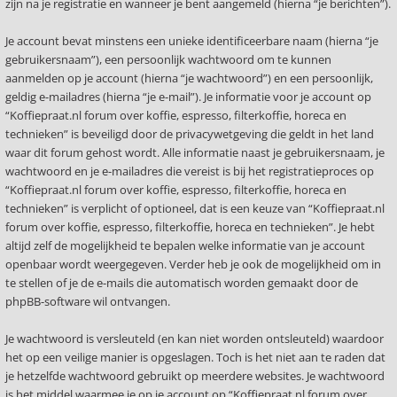
zijn na je registratie en wanneer je bent aangemeld (hierna “je berichten”).
Je account bevat minstens een unieke identificeerbare naam (hierna “je
gebruikersnaam”), een persoonlijk wachtwoord om te kunnen
aanmelden op je account (hierna “je wachtwoord”) en een persoonlijk,
geldig e-mailadres (hierna “je e-mail”). Je informatie voor je account op
“Koffiepraat.nl forum over koffie, espresso, filterkoffie, horeca en
technieken” is beveiligd door de privacywetgeving die geldt in het land
waar dit forum gehost wordt. Alle informatie naast je gebruikersnaam, je
wachtwoord en je e-mailadres die vereist is bij het registratieproces op
“Koffiepraat.nl forum over koffie, espresso, filterkoffie, horeca en
technieken” is verplicht of optioneel, dat is een keuze van “Koffiepraat.nl
forum over koffie, espresso, filterkoffie, horeca en technieken”. Je hebt
altijd zelf de mogelijkheid te bepalen welke informatie van je account
openbaar wordt weergegeven. Verder heb je ook de mogelijkheid om in
te stellen of je de e-mails die automatisch worden gemaakt door de
phpBB-software wil ontvangen.
Je wachtwoord is versleuteld (en kan niet worden ontsleuteld) waardoor
het op een veilige manier is opgeslagen. Toch is het niet aan te raden dat
je hetzelfde wachtwoord gebruikt op meerdere websites. Je wachtwoord
is het middel waarmee je op je account op “Koffiepraat.nl forum over