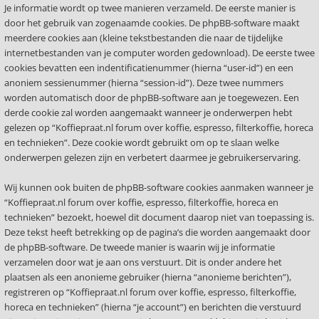
Je informatie wordt op twee manieren verzameld. De eerste manier is
door het gebruik van zogenaamde cookies. De phpBB-software maakt
meerdere cookies aan (kleine tekstbestanden die naar de tijdelijke
internetbestanden van je computer worden gedownload). De eerste twee
cookies bevatten een indentificatienummer (hierna “user-id”) en een
anoniem sessienummer (hierna “session-id”). Deze twee nummers
worden automatisch door de phpBB-software aan je toegewezen. Een
derde cookie zal worden aangemaakt wanneer je onderwerpen hebt
gelezen op “Koffiepraat.nl forum over koffie, espresso, filterkoffie, horeca
en technieken”. Deze cookie wordt gebruikt om op te slaan welke
onderwerpen gelezen zijn en verbetert daarmee je gebruikerservaring.
Wij kunnen ook buiten de phpBB-software cookies aanmaken wanneer je
“Koffiepraat.nl forum over koffie, espresso, filterkoffie, horeca en
technieken” bezoekt, hoewel dit document daarop niet van toepassing is.
Deze tekst heeft betrekking op de pagina’s die worden aangemaakt door
de phpBB-software. De tweede manier is waarin wij je informatie
verzamelen door wat je aan ons verstuurt. Dit is onder andere het
plaatsen als een anonieme gebruiker (hierna “anonieme berichten”),
registreren op “Koffiepraat.nl forum over koffie, espresso, filterkoffie,
horeca en technieken” (hierna “je account”) en berichten die verstuurd