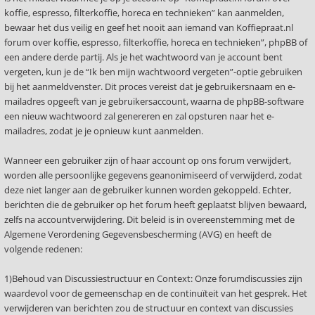
koffie, espresso, filterkoffie, horeca en technieken” kan aanmelden,
bewaar het dus veilig en geef het nooit aan iemand van Koffiepraat.nl
forum over koffie, espresso, filterkoffie, horeca en technieken”, phpBB of
een andere derde partij. Als je het wachtwoord van je account bent
vergeten, kun je de “Ik ben mijn wachtwoord vergeten”-optie gebruiken
bij het aanmeldvenster. Dit proces vereist dat je gebruikersnaam en e-
mailadres opgeeft van je gebruikersaccount, waarna de phpBB-software
een nieuw wachtwoord zal genereren en zal opsturen naar het e-
mailadres, zodat je je opnieuw kunt aanmelden.
Wanneer een gebruiker zijn of haar account op ons forum verwijdert,
worden alle persoonlijke gegevens geanonimiseerd of verwijderd, zodat
deze niet langer aan de gebruiker kunnen worden gekoppeld. Echter,
berichten die de gebruiker op het forum heeft geplaatst blijven bewaard,
zelfs na accountverwijdering. Dit beleid is in overeenstemming met de
Algemene Verordening Gegevensbescherming (AVG) en heeft de
volgende redenen:
1)Behoud van Discussiestructuur en Context: Onze forumdiscussies zijn
waardevol voor de gemeenschap en de continuïteit van het gesprek. Het
verwijderen van berichten zou de structuur en context van discussies