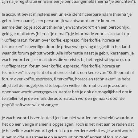
zijn na je registratie en wanneer je bent aangemeld (hierna “je berichten”).
Je account bevat minstens een unieke identificeerbare naam (hierna “je
gebruikersnaam”), een persoonlijk wachtwoord om te kunnen
aanmelden op je account (hierna “je wachtwoord”) en een persoonlijk,
geldig e-mailadres (hierna “je e-mail”). Je informatie voor je account op
“Koffiepraat.nl forum over koffie, espresso, filterkoffie, horeca en
technieken” is beveiligd door de privacywetgeving die geldt in het land
waar dit forum gehost wordt. Alle informatie naast je gebruikersnaam, je
wachtwoord en je e-mailadres die vereist is bij het registratieproces op
“Koffiepraat.nl forum over koffie, espresso, filterkoffie, horeca en
technieken” is verplicht of optioneel, dat is een keuze van “Koffiepraat.nl
forum over koffie, espresso, filterkoffie, horeca en technieken”. Je hebt
altijd zelf de mogelijkheid te bepalen welke informatie van je account
openbaar wordt weergegeven. Verder heb je ook de mogelijkheid om in
te stellen of je de e-mails die automatisch worden gemaakt door de
phpBB-software wil ontvangen.
Je wachtwoord is versleuteld (en kan niet worden ontsleuteld) waardoor
het op een veilige manier is opgeslagen. Toch is het niet aan te raden dat
je hetzelfde wachtwoord gebruikt op meerdere websites. Je wachtwoord
is het middel waarmee je op je account op “Koffiepraat.nl forum over