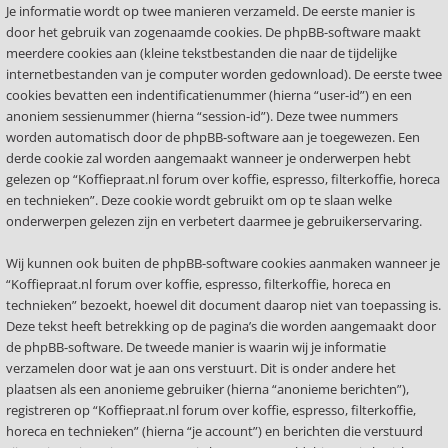
Je informatie wordt op twee manieren verzameld. De eerste manier is
door het gebruik van zogenaamde cookies. De phpBB-software maakt
meerdere cookies aan (kleine tekstbestanden die naar de tijdelijke
internetbestanden van je computer worden gedownload). De eerste twee
cookies bevatten een indentificatienummer (hierna “user-id”) en een
anoniem sessienummer (hierna “session-id”). Deze twee nummers
worden automatisch door de phpBB-software aan je toegewezen. Een
derde cookie zal worden aangemaakt wanneer je onderwerpen hebt
gelezen op “Koffiepraat.nl forum over koffie, espresso, filterkoffie, horeca
en technieken”. Deze cookie wordt gebruikt om op te slaan welke
onderwerpen gelezen zijn en verbetert daarmee je gebruikerservaring.
Wij kunnen ook buiten de phpBB-software cookies aanmaken wanneer je
“Koffiepraat.nl forum over koffie, espresso, filterkoffie, horeca en
technieken” bezoekt, hoewel dit document daarop niet van toepassing is.
Deze tekst heeft betrekking op de pagina’s die worden aangemaakt door
de phpBB-software. De tweede manier is waarin wij je informatie
verzamelen door wat je aan ons verstuurt. Dit is onder andere het
plaatsen als een anonieme gebruiker (hierna “anonieme berichten”),
registreren op “Koffiepraat.nl forum over koffie, espresso, filterkoffie,
horeca en technieken” (hierna “je account”) en berichten die verstuurd