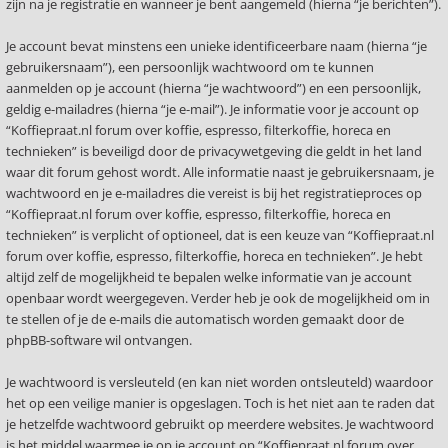
zijn na je registratie en wanneer je bent aangemeld (hierna “je berichten”).
Je account bevat minstens een unieke identificeerbare naam (hierna “je
gebruikersnaam”), een persoonlijk wachtwoord om te kunnen
aanmelden op je account (hierna “je wachtwoord”) en een persoonlijk,
geldig e-mailadres (hierna “je e-mail”). Je informatie voor je account op
“Koffiepraat.nl forum over koffie, espresso, filterkoffie, horeca en
technieken” is beveiligd door de privacywetgeving die geldt in het land
waar dit forum gehost wordt. Alle informatie naast je gebruikersnaam, je
wachtwoord en je e-mailadres die vereist is bij het registratieproces op
“Koffiepraat.nl forum over koffie, espresso, filterkoffie, horeca en
technieken” is verplicht of optioneel, dat is een keuze van “Koffiepraat.nl
forum over koffie, espresso, filterkoffie, horeca en technieken”. Je hebt
altijd zelf de mogelijkheid te bepalen welke informatie van je account
openbaar wordt weergegeven. Verder heb je ook de mogelijkheid om in
te stellen of je de e-mails die automatisch worden gemaakt door de
phpBB-software wil ontvangen.
Je wachtwoord is versleuteld (en kan niet worden ontsleuteld) waardoor
het op een veilige manier is opgeslagen. Toch is het niet aan te raden dat
je hetzelfde wachtwoord gebruikt op meerdere websites. Je wachtwoord
is het middel waarmee je op je account op “Koffiepraat.nl forum over