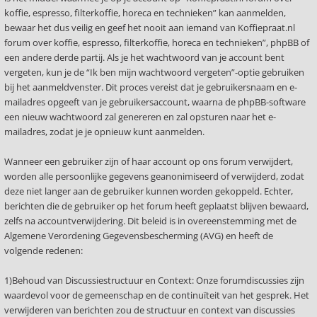
koffie, espresso, filterkoffie, horeca en technieken” kan aanmelden,
bewaar het dus veilig en geef het nooit aan iemand van Koffiepraat.nl
forum over koffie, espresso, filterkoffie, horeca en technieken”, phpBB of
een andere derde partij. Als je het wachtwoord van je account bent
vergeten, kun je de “Ik ben mijn wachtwoord vergeten”-optie gebruiken
bij het aanmeldvenster. Dit proces vereist dat je gebruikersnaam en e-
mailadres opgeeft van je gebruikersaccount, waarna de phpBB-software
een nieuw wachtwoord zal genereren en zal opsturen naar het e-
mailadres, zodat je je opnieuw kunt aanmelden.
Wanneer een gebruiker zijn of haar account op ons forum verwijdert,
worden alle persoonlijke gegevens geanonimiseerd of verwijderd, zodat
deze niet langer aan de gebruiker kunnen worden gekoppeld. Echter,
berichten die de gebruiker op het forum heeft geplaatst blijven bewaard,
zelfs na accountverwijdering. Dit beleid is in overeenstemming met de
Algemene Verordening Gegevensbescherming (AVG) en heeft de
volgende redenen:
1)Behoud van Discussiestructuur en Context: Onze forumdiscussies zijn
waardevol voor de gemeenschap en de continuïteit van het gesprek. Het
verwijderen van berichten zou de structuur en context van discussies