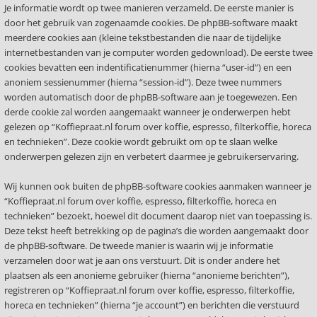
Je informatie wordt op twee manieren verzameld. De eerste manier is
door het gebruik van zogenaamde cookies. De phpBB-software maakt
meerdere cookies aan (kleine tekstbestanden die naar de tijdelijke
internetbestanden van je computer worden gedownload). De eerste twee
cookies bevatten een indentificatienummer (hierna “user-id”) en een
anoniem sessienummer (hierna “session-id”). Deze twee nummers
worden automatisch door de phpBB-software aan je toegewezen. Een
derde cookie zal worden aangemaakt wanneer je onderwerpen hebt
gelezen op “Koffiepraat.nl forum over koffie, espresso, filterkoffie, horeca
en technieken”. Deze cookie wordt gebruikt om op te slaan welke
onderwerpen gelezen zijn en verbetert daarmee je gebruikerservaring.
Wij kunnen ook buiten de phpBB-software cookies aanmaken wanneer je
“Koffiepraat.nl forum over koffie, espresso, filterkoffie, horeca en
technieken” bezoekt, hoewel dit document daarop niet van toepassing is.
Deze tekst heeft betrekking op de pagina’s die worden aangemaakt door
de phpBB-software. De tweede manier is waarin wij je informatie
verzamelen door wat je aan ons verstuurt. Dit is onder andere het
plaatsen als een anonieme gebruiker (hierna “anonieme berichten”),
registreren op “Koffiepraat.nl forum over koffie, espresso, filterkoffie,
horeca en technieken” (hierna “je account”) en berichten die verstuurd