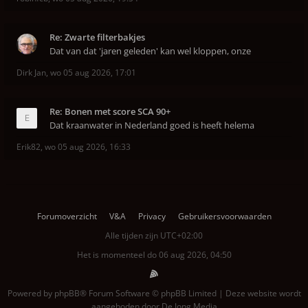
Re: Zwarte filterbakjes
Dat van dat 'jaren geleden' kan wel kloppen, onze
Dirk Jan
,
wo 05 aug 2026, 17:01
Re: Bonen met score SCA 90+
Dat kraanwater in Nederland goed is heeft helema
Erik82
,
wo 05 aug 2026, 16:33
Forumoverzicht
V&A
Privacy
Gebruikersvoorwaarden
Alle tijden zijn
UTC+02:00
Het is momenteel do 06 aug 2026, 04:50
Powered by
phpBB
® Forum Software © phpBB Limited | Deze website wordt
aangeboden door
De Jong Media