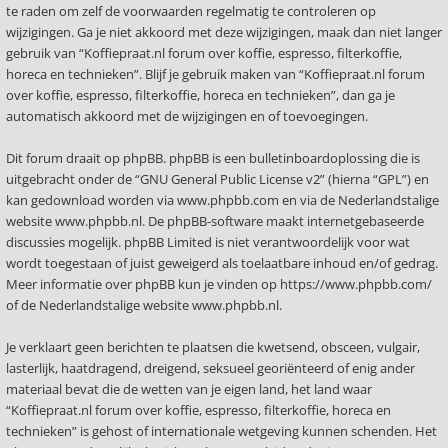
te raden om zelf de voorwaarden regelmatig te controleren op
wijzigingen. Ga je niet akkoord met deze wijzigingen, maak dan niet langer
gebruik van “Koffiepraat.nl forum over koffie, espresso, filterkoffie,
horeca en technieken”. Blijf je gebruik maken van “Koffiepraat.nl forum
over koffie, espresso, filterkoffie, horeca en technieken”, dan ga je
automatisch akkoord met de wijzigingen en of toevoegingen.
Dit forum draait op phpBB. phpBB is een bulletinboardoplossing die is
uitgebracht onder de “
GNU General Public License v2
” (hierna “GPL”) en
kan gedownload worden via
www.phpbb.com
en via de Nederlandstalige
website
www.phpbb.nl
. De phpBB-software maakt internetgebaseerde
discussies mogelijk. phpBB Limited is niet verantwoordelijk voor wat
wordt toegestaan of juist geweigerd als toelaatbare inhoud en/of gedrag.
Meer informatie over phpBB kun je vinden op
https://www.phpbb.com/
of de Nederlandstalige website
www.phpbb.nl
.
Je verklaart geen berichten te plaatsen die kwetsend, obsceen, vulgair,
lasterlijk, haatdragend, dreigend, seksueel georiënteerd of enig ander
materiaal bevat die de wetten van je eigen land, het land waar
“Koffiepraat.nl forum over koffie, espresso, filterkoffie, horeca en
technieken” is gehost of internationale wetgeving kunnen schenden. Het