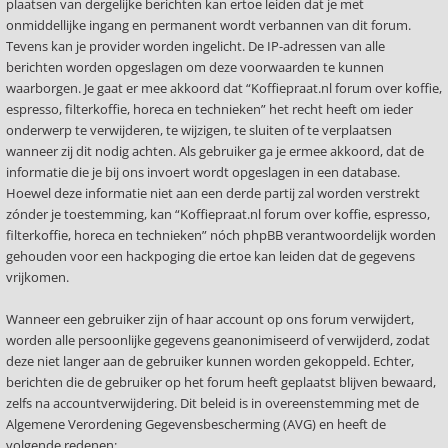
plaatsen van dergelijke berichten kan ertoe leiden dat je met
onmiddellijke ingang en permanent wordt verbannen van dit forum.
Tevens kan je provider worden ingelicht. De IP-adressen van alle
berichten worden opgeslagen om deze voorwaarden te kunnen
waarborgen. Je gaat er mee akkoord dat “Koffiepraat.nl forum over koffie,
espresso, filterkoffie, horeca en technieken” het recht heeft om ieder
onderwerp te verwijderen, te wijzigen, te sluiten of te verplaatsen
wanneer zij dit nodig achten. Als gebruiker ga je ermee akkoord, dat de
informatie die je bij ons invoert wordt opgeslagen in een database.
Hoewel deze informatie niet aan een derde partij zal worden verstrekt
zónder je toestemming, kan “Koffiepraat.nl forum over koffie, espresso,
filterkoffie, horeca en technieken” nóch phpBB verantwoordelijk worden
gehouden voor een hackpoging die ertoe kan leiden dat de gegevens
vrijkomen.
Wanneer een gebruiker zijn of haar account op ons forum verwijdert,
worden alle persoonlijke gegevens geanonimiseerd of verwijderd, zodat
deze niet langer aan de gebruiker kunnen worden gekoppeld. Echter,
berichten die de gebruiker op het forum heeft geplaatst blijven bewaard,
zelfs na accountverwijdering. Dit beleid is in overeenstemming met de
Algemene Verordening Gegevensbescherming (AVG) en heeft de
volgende redenen: