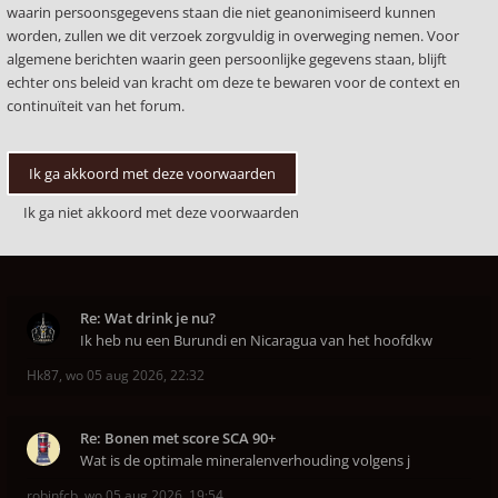
waarin persoonsgegevens staan die niet geanonimiseerd kunnen
worden, zullen we dit verzoek zorgvuldig in overweging nemen. Voor
algemene berichten waarin geen persoonlijke gegevens staan, blijft
echter ons beleid van kracht om deze te bewaren voor de context en
continuïteit van het forum.
Re: Wat drink je nu?
Ik heb nu een Burundi en Nicaragua van het hoofdkw
Hk87
,
wo 05 aug 2026, 22:32
Re: Bonen met score SCA 90+
Wat is de optimale mineralenverhouding volgens j
robinfcb
,
wo 05 aug 2026, 19:54