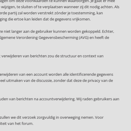
slagen om deze voorwaarden te kunnen waarborgen. Je gaat er mee
ijzigen, te sluiten of te verplaatsen wanneer zij dit nodig achten. Als
erde partij zal worden verstrekt zónder je toestemming, kan
ging die ertoe kan leiden dat de gegevens vrijkomen.
ze niet langer aan de gebruiker kunnen worden gekoppeld. Echter,
 de Algemene Verordening Gegevensbescherming (AVG) en heeft de
 verwijderen van berichten zou de structuur en context van
verwijderen van een account worden alle identificerende gegevens
deel uitmaken van de discussie, zonder dat deze de privacy van de
uden van berichten na accountverwijdering. Wij raden gebruikers aan
zullen we dit verzoek zorgvuldig in overweging nemen. Voor
teit van het forum.