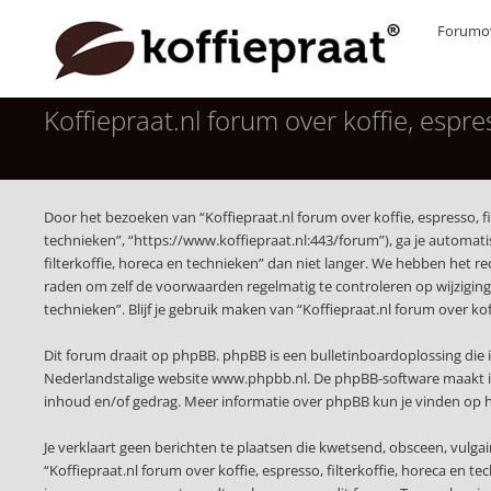
Forumov
Koffiepraat.nl forum over koffie, espres
Door het bezoeken van “Koffiepraat.nl forum over koffie, espresso, fil
technieken”, “https://www.koffiepraat.nl:443/forum”), ga je automat
filterkoffie, horeca en technieken” dan niet langer. We hebben het r
raden om zelf de voorwaarden regelmatig te controleren op wijzigingen
technieken”. Blijf je gebruik maken van “Koffiepraat.nl forum over ko
Dit forum draait op phpBB. phpBB is een bulletinboardoplossing die i
Nederlandstalige website
www.phpbb.nl
. De phpBB-software maakt i
inhoud en/of gedrag. Meer informatie over phpBB kun je vinden op
Je verklaart geen berichten te plaatsen die kwetsend, obsceen, vulgai
“Koffiepraat.nl forum over koffie, espresso, filterkoffie, horeca en 