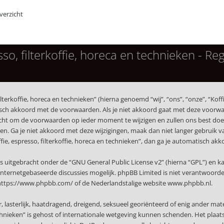
erzicht
so, filterkoffie, horeca en technieken - Reg
terkoffie, horeca en technieken” (hierna genoemd “wij”, “ons”, “onze”, “Koffi
isch akkoord met de voorwaarden. Als je niet akkoord gaat met deze voorwaa
echt om de voorwaarden op ieder moment te wijzigen en zullen ons best doen 
. Ga je niet akkoord met deze wijzigingen, maak dan niet langer gebruik van 
ffie, espresso, filterkoffie, horeca en technieken”, dan ga je automatisch a
s uitgebracht onder de “
GNU General Public License v2
” (hierna “GPL”) en
nternetgebaseerde discussies mogelijk. phpBB Limited is niet verantwoordeli
https://www.phpbb.com/
of de Nederlandstalige website
www.phpbb.nl
.
r, lasterlijk, haatdragend, dreigend, seksueel georiënteerd of enig ander mat
technieken” is gehost of internationale wetgeving kunnen schenden. Het plaat