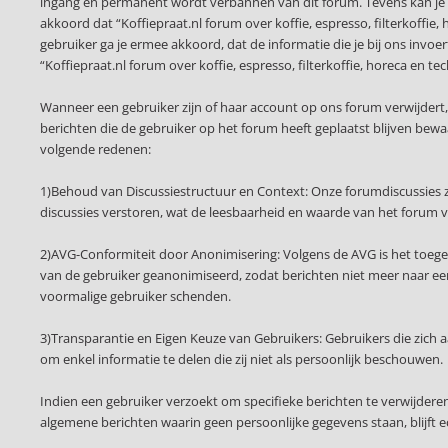
ingang en permanent wordt verbannen van dit forum. Tevens kan je 
akkoord dat “Koffiepraat.nl forum over koffie, espresso, filterkoffie,
gebruiker ga je ermee akkoord, dat de informatie die je bij ons invo
“Koffiepraat.nl forum over koffie, espresso, filterkoffie, horeca e
Wanneer een gebruiker zijn of haar account op ons forum verwijdert
berichten die de gebruiker op het forum heeft geplaatst blijven be
volgende redenen:
1)Behoud van Discussiestructuur en Context: Onze forumdiscussies z
discussies verstoren, wat de leesbaarheid en waarde van het forum 
2)AVG-Conformiteit door Anonimisering: Volgens de AVG is het toege
van de gebruiker geanonimiseerd, zodat berichten niet meer naar een 
voormalige gebruiker schenden.
3)Transparantie en Eigen Keuze van Gebruikers: Gebruikers die zich
om enkel informatie te delen die zij niet als persoonlijk beschouwen.
Indien een gebruiker verzoekt om specifieke berichten te verwijder
algemene berichten waarin geen persoonlijke gegevens staan, blijft 