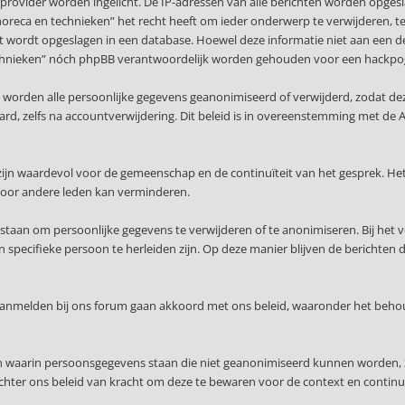
provider worden ingelicht. De IP-adressen van alle berichten worden opge
 horeca en technieken” het recht heeft om ieder onderwerp te verwijderen, te w
ert wordt opgeslagen in een database. Hoewel deze informatie niet aan een d
n technieken” nóch phpBB verantwoordelijk worden gehouden voor een hackpo
, worden alle persoonlijke gegevens geanonimiseerd of verwijderd, zodat de
waard, zelfs na accountverwijdering. Dit beleid is in overeenstemming met
ijn waardevol voor de gemeenschap en de continuïteit van het gesprek. Het
voor andere leden kan verminderen.
staan om persoonlijke gegevens te verwijderen of te anonimiseren. Bij het 
specifieke persoon te herleiden zijn. Op deze manier blijven de berichten 
 aanmelden bij ons forum gaan akkoord met ons beleid, waaronder het beho
en waarin persoonsgegevens staan die niet geanonimiseerd kunnen worden, 
echter ons beleid van kracht om deze te bewaren voor de context en continuï