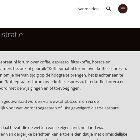
Aanmelden
istratie
epraat.nl forum over koffie, espresso, filterkoffie, horeca en
rden, bezoek of gebruik “Koffiepraat.nl forum over koffie, espresso,
om je hiervan tijdig op de hoogte te brengen, het is echter aan te
“Koffiepraat.nl forum over koffie, espresso, filterkoffie, horeca en
kkoord met de wijzigingen en of toevoegingen.
 kan gedownload worden via
www.phpbb.com
en via de
jk voor wat wordt toegestaan of juist geweigerd als toelaatbare
eriaal bevat die de wetten van je eigen land, het land waar
sen van dergelijke berichten kan ertoe leiden dat je met onmiddellijke