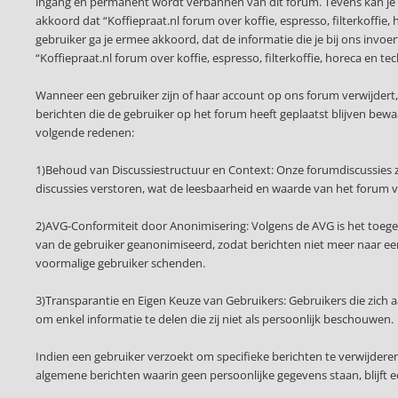
ingang en permanent wordt verbannen van dit forum. Tevens kan je 
akkoord dat “Koffiepraat.nl forum over koffie, espresso, filterkoffie,
gebruiker ga je ermee akkoord, dat de informatie die je bij ons invo
“Koffiepraat.nl forum over koffie, espresso, filterkoffie, horeca e
Wanneer een gebruiker zijn of haar account op ons forum verwijdert
berichten die de gebruiker op het forum heeft geplaatst blijven be
volgende redenen:
1)Behoud van Discussiestructuur en Context: Onze forumdiscussies z
discussies verstoren, wat de leesbaarheid en waarde van het forum 
2)AVG-Conformiteit door Anonimisering: Volgens de AVG is het toege
van de gebruiker geanonimiseerd, zodat berichten niet meer naar een 
voormalige gebruiker schenden.
3)Transparantie en Eigen Keuze van Gebruikers: Gebruikers die zich
om enkel informatie te delen die zij niet als persoonlijk beschouwen.
Indien een gebruiker verzoekt om specifieke berichten te verwijder
algemene berichten waarin geen persoonlijke gegevens staan, blijft 