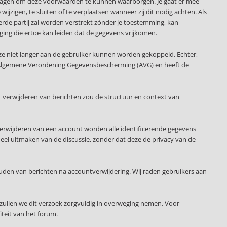
slagen om deze voorwaarden te kunnen waarborgen. Je gaat er mee
ijzigen, te sluiten of te verplaatsen wanneer zij dit nodig achten. Als
erde partij zal worden verstrekt zónder je toestemming, kan
ging die ertoe kan leiden dat de gegevens vrijkomen.
ze niet langer aan de gebruiker kunnen worden gekoppeld. Echter,
 de Algemene Verordening Gegevensbescherming (AVG) en heeft de
 verwijderen van berichten zou de structuur en context van
verwijderen van een account worden alle identificerende gegevens
deel uitmaken van de discussie, zonder dat deze de privacy van de
uden van berichten na accountverwijdering. Wij raden gebruikers aan
zullen we dit verzoek zorgvuldig in overweging nemen. Voor
teit van het forum.