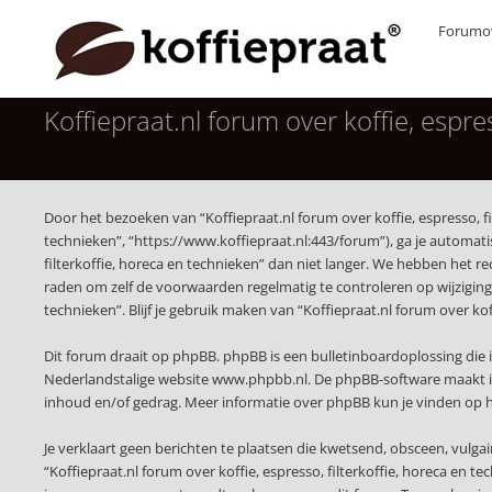
Forumov
Koffiepraat.nl forum over koffie, espres
Door het bezoeken van “Koffiepraat.nl forum over koffie, espresso, fil
technieken”, “https://www.koffiepraat.nl:443/forum”), ga je automat
filterkoffie, horeca en technieken” dan niet langer. We hebben het r
raden om zelf de voorwaarden regelmatig te controleren op wijzigingen
technieken”. Blijf je gebruik maken van “Koffiepraat.nl forum over ko
Dit forum draait op phpBB. phpBB is een bulletinboardoplossing die i
Nederlandstalige website
www.phpbb.nl
. De phpBB-software maakt i
inhoud en/of gedrag. Meer informatie over phpBB kun je vinden op
Je verklaart geen berichten te plaatsen die kwetsend, obsceen, vulgai
“Koffiepraat.nl forum over koffie, espresso, filterkoffie, horeca en 