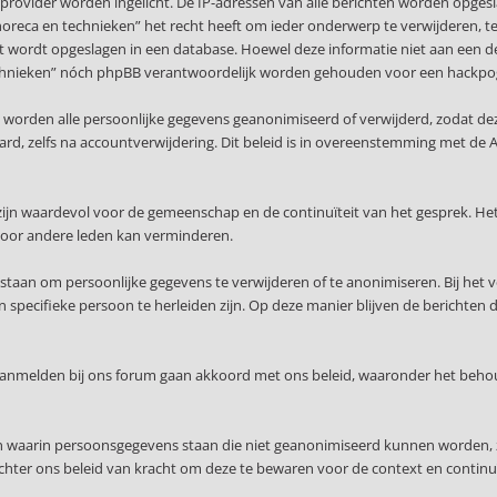
provider worden ingelicht. De IP-adressen van alle berichten worden opge
 horeca en technieken” het recht heeft om ieder onderwerp te verwijderen, te w
ert wordt opgeslagen in een database. Hoewel deze informatie niet aan een d
n technieken” nóch phpBB verantwoordelijk worden gehouden voor een hackpo
, worden alle persoonlijke gegevens geanonimiseerd of verwijderd, zodat de
waard, zelfs na accountverwijdering. Dit beleid is in overeenstemming met
ijn waardevol voor de gemeenschap en de continuïteit van het gesprek. Het
voor andere leden kan verminderen.
staan om persoonlijke gegevens te verwijderen of te anonimiseren. Bij het 
specifieke persoon te herleiden zijn. Op deze manier blijven de berichten 
 aanmelden bij ons forum gaan akkoord met ons beleid, waaronder het beho
en waarin persoonsgegevens staan die niet geanonimiseerd kunnen worden, 
echter ons beleid van kracht om deze te bewaren voor de context en continuï