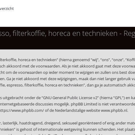
erzicht
so, filterkoffie, horeca en technieken - Reg
terkoffie, horeca en technieken” (hierna genoemd “wij”, “ons”, “onze”, “Koffi
isch akkoord met de voorwaarden. Als je niet akkoord gaat met deze voorwaa
echt om de voorwaarden op ieder moment te wijzigen en zullen ons best doen 
. Ga je niet akkoord met deze wijzigingen, maak dan niet langer gebruik van 
ffie, espresso, filterkoffie, horeca en technieken”, dan ga je automatisch a
s uitgebracht onder de “
GNU General Public License v2
” (hierna “GPL”) en
nternetgebaseerde discussies mogelijk. phpBB Limited is niet verantwoordeli
https://www.phpbb.com/
of de Nederlandstalige website
www.phpbb.nl
.
r, lasterlijk, haatdragend, dreigend, seksueel georiënteerd of enig ander mat
technieken” is gehost of internationale wetgeving kunnen schenden. Het plaat