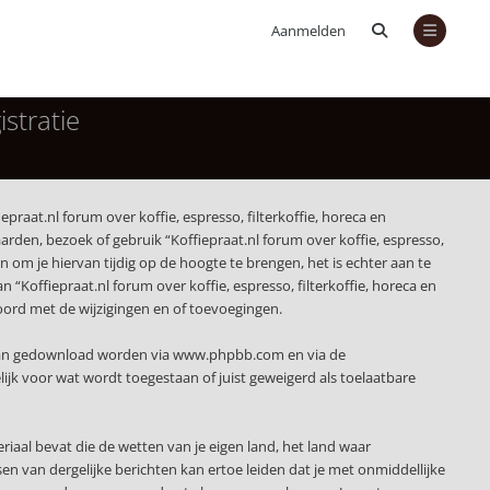
Aanmelden
istratie
epraat.nl forum over koffie, espresso, filterkoffie, horeca en
rden, bezoek of gebruik “Koffiepraat.nl forum over koffie, espresso,
om je hiervan tijdig op de hoogte te brengen, het is echter aan te
“Koffiepraat.nl forum over koffie, espresso, filterkoffie, horeca en
kkoord met de wijzigingen en of toevoegingen.
 kan gedownload worden via
www.phpbb.com
en via de
jk voor wat wordt toegestaan of juist geweigerd als toelaatbare
eriaal bevat die de wetten van je eigen land, het land waar
sen van dergelijke berichten kan ertoe leiden dat je met onmiddellijke