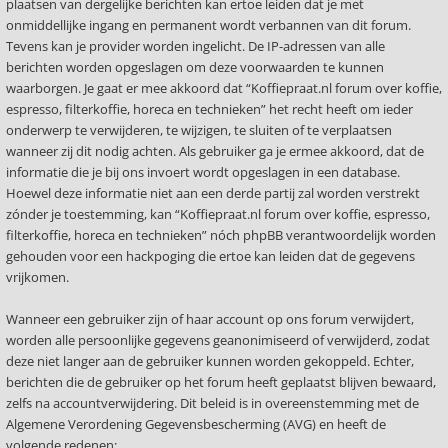
plaatsen van dergelijke berichten kan ertoe leiden dat je met
onmiddellijke ingang en permanent wordt verbannen van dit forum.
Tevens kan je provider worden ingelicht. De IP-adressen van alle
berichten worden opgeslagen om deze voorwaarden te kunnen
waarborgen. Je gaat er mee akkoord dat “Koffiepraat.nl forum over koffie,
espresso, filterkoffie, horeca en technieken” het recht heeft om ieder
onderwerp te verwijderen, te wijzigen, te sluiten of te verplaatsen
wanneer zij dit nodig achten. Als gebruiker ga je ermee akkoord, dat de
informatie die je bij ons invoert wordt opgeslagen in een database.
Hoewel deze informatie niet aan een derde partij zal worden verstrekt
zónder je toestemming, kan “Koffiepraat.nl forum over koffie, espresso,
filterkoffie, horeca en technieken” nóch phpBB verantwoordelijk worden
gehouden voor een hackpoging die ertoe kan leiden dat de gegevens
vrijkomen.
Wanneer een gebruiker zijn of haar account op ons forum verwijdert,
worden alle persoonlijke gegevens geanonimiseerd of verwijderd, zodat
deze niet langer aan de gebruiker kunnen worden gekoppeld. Echter,
berichten die de gebruiker op het forum heeft geplaatst blijven bewaard,
zelfs na accountverwijdering. Dit beleid is in overeenstemming met de
Algemene Verordening Gegevensbescherming (AVG) en heeft de
volgende redenen: