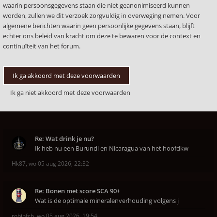
waarin persoonsgegevens staan die niet geanonimiseerd kunnen
worden, zullen we dit verzoek zorgvuldig in overweging nemen. Voor
algemene berichten waarin geen persoonlijke gegevens staan, blijft
echter ons beleid van kracht om deze te bewaren voor de context en
continuïteit van het forum.
Re: Wat drink je nu?
Ik heb nu een Burundi en Nicaragua van het hoofdkw
Hk87
,
wo 05 aug 2026, 22:32
Re: Bonen met score SCA 90+
Wat is de optimale mineralenverhouding volgens j
robinfcb
,
wo 05 aug 2026, 19:54