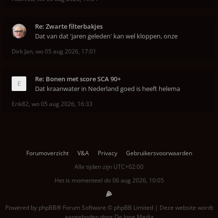
Re: Zwarte filterbakjes
Dat van dat 'jaren geleden' kan wel kloppen, onze
Dirk Jan
,
wo 05 aug 2026, 17:01
Re: Bonen met score SCA 90+
Dat kraanwater in Nederland goed is heeft helema
Erik82
,
wo 05 aug 2026, 16:33
Forumoverzicht
V&A
Privacy
Gebruikersvoorwaarden
Alle tijden zijn
UTC+02:00
Het is momenteel do 06 aug 2026, 10:05
Powered by
phpBB
® Forum Software © phpBB Limited | Deze website wordt
aangeboden door
De Jong Media