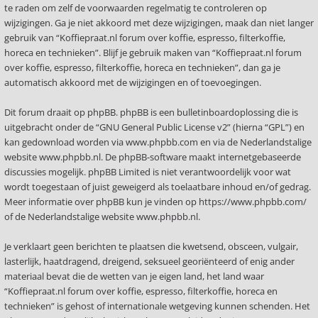
te raden om zelf de voorwaarden regelmatig te controleren op
wijzigingen. Ga je niet akkoord met deze wijzigingen, maak dan niet langer
gebruik van “Koffiepraat.nl forum over koffie, espresso, filterkoffie,
horeca en technieken”. Blijf je gebruik maken van “Koffiepraat.nl forum
over koffie, espresso, filterkoffie, horeca en technieken”, dan ga je
automatisch akkoord met de wijzigingen en of toevoegingen.
Dit forum draait op phpBB. phpBB is een bulletinboardoplossing die is
uitgebracht onder de “
GNU General Public License v2
” (hierna “GPL”) en
kan gedownload worden via
www.phpbb.com
en via de Nederlandstalige
website
www.phpbb.nl
. De phpBB-software maakt internetgebaseerde
discussies mogelijk. phpBB Limited is niet verantwoordelijk voor wat
wordt toegestaan of juist geweigerd als toelaatbare inhoud en/of gedrag.
Meer informatie over phpBB kun je vinden op
https://www.phpbb.com/
of de Nederlandstalige website
www.phpbb.nl
.
Je verklaart geen berichten te plaatsen die kwetsend, obsceen, vulgair,
lasterlijk, haatdragend, dreigend, seksueel georiënteerd of enig ander
materiaal bevat die de wetten van je eigen land, het land waar
“Koffiepraat.nl forum over koffie, espresso, filterkoffie, horeca en
technieken” is gehost of internationale wetgeving kunnen schenden. Het