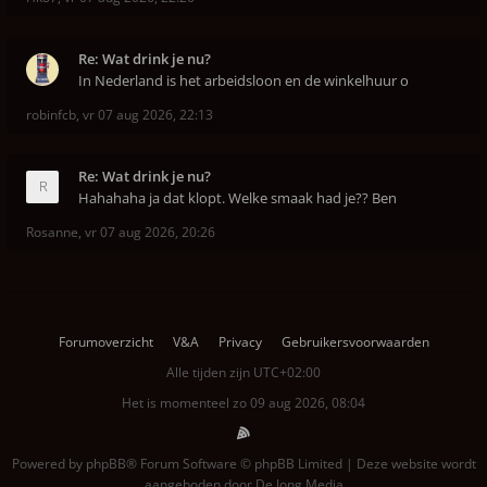
Re: Wat drink je nu?
In Nederland is het arbeidsloon en de winkelhuur o
robinfcb
,
vr 07 aug 2026, 22:13
Re: Wat drink je nu?
Hahahaha ja dat klopt. Welke smaak had je?? Ben
Rosanne
,
vr 07 aug 2026, 20:26
Forumoverzicht
V&A
Privacy
Gebruikersvoorwaarden
Alle tijden zijn
UTC+02:00
Het is momenteel zo 09 aug 2026, 08:04
Powered by
phpBB
® Forum Software © phpBB Limited | Deze website wordt
aangeboden door
De Jong Media