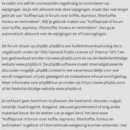
te raden om zelf de voorwaarden regelmatig te controleren op
wijzigingen. Ga je niet akkoord met deze wijzigingen, maak dan niet langer
gebruik van “Koffiepraat.nl forum over koffie, espresso, filterkoffie,
horeca en technieken”. Blijf je gebruik maken van “Koffiepraat.nl forum
over koffie, espresso, filterkoffie, horeca en technieken”, dan ga je
automatisch akkoord met de wijzigingen en of toevoegingen.
Dit forum draait op phpBB. phpBB is een bulletinboardoplossing die is
uitgebracht onder de “
GNU General Public License v2
” (hierna “GPL”) en
kan gedownload worden via
www.phpbb.com
en via de Nederlandstalige
website
www.phpbb.nl
. De phpBB-software maakt internetgebaseerde
discussies mogelijk. phpBB Limited is niet verantwoordelijk voor wat
wordt toegestaan of juist geweigerd als toelaatbare inhoud en/of gedrag.
Meer informatie over phpBB kun je vinden op
https://www.phpbb.com/
of de Nederlandstalige website
www.phpbb.nl
.
Je verklaart geen berichten te plaatsen die kwetsend, obsceen, vulgair,
lasterlijk, haatdragend, dreigend, seksueel georiënteerd of enig ander
materiaal bevat die de wetten van je eigen land, het land waar
“Koffiepraat.nl forum over koffie, espresso, filterkoffie, horeca en
technieken” is gehost of internationale wetgeving kunnen schenden. Het