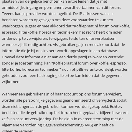
plaatsen van dergelijke berichten kan ertoe leiden dat je met
onmiddellijke ingang en permanent wordt verbannen van dit forum.
Tevens kan je provider worden ingelicht. De IP-adressen van alle
berichten worden opgeslagen om deze voorwaarden te kunnen
waarborgen. Je gaat er mee akkoord dat “Koffiepraat.nl forum over koffie,
espresso, filterkoffie, horeca en technieken” het recht heeft om ieder
onderwerp te verwijderen, te wijzigen, te sluiten of te verplaatsen
wanneer zij dit nodig achten. Als gebruiker ga je ermee akkoord, dat de
informatie die je bij ons invoert wordt opgeslagen in een database.
Hoewel deze informatie niet aan een derde partij zal worden verstrekt
zónder je toestemming, kan “Koffiepraat.nl forum over koffie, espresso,
filterkoffie, horeca en technieken” nóch phpBB verantwoordelijk worden
gehouden voor een hackpoging die ertoe kan leiden dat de gegevens
vrijkomen.
Wanneer een gebruiker zijn of haar account op ons forum verwijdert,
worden alle persoonlijke gegevens geanonimiseerd of verwijderd, zodat
deze niet langer aan de gebruiker kunnen worden gekoppeld. Echter,
berichten die de gebruiker op het forum heeft geplaatst blijven bewaard,
zelfs na accountverwijdering. Dit beleid is in overeenstemming met de
Algemene Verordening Gegevensbescherming (AVG) en heeft de
volgende redenen: