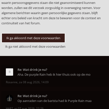
waarin persoonsgegevens staan die niet geanonimiseerd kunnen
worden, zullen we dit verzoek zorgvuldig in overweging nemen. Voor
algemene berichten waarin geen persoonlijke gegevens staan, blijft
echter ons beleid van kracht om deze te bewaren voor de context en
continuïteit van het forum.
Re: Wat drink je nu?
Aha. De purple Rain heb ik hier thuis ook op de mo
Rosanne
,
za 08 aug 2026, 14:09
Re: Wat drink je nu?
Op aanraden van de barista had ik Purple Rain maa
Hk87
,
vr 07 aug 2026, 22:26