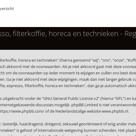
erzicht
so, filterkoffie, horeca en technieken - Reg
terkoffie, horeca en technieken” (hierna genoemd “wij”, “ons”, “onze”, “Koffi
isch akkoord met de voorwaarden. Als je niet akkoord gaat met deze voorwaa
echt om de voorwaarden op ieder moment te wijzigen en zullen ons best doen 
. Ga je niet akkoord met deze wijzigingen, maak dan niet langer gebruik van 
ffie, espresso, filterkoffie, horeca en technieken”, dan ga je automatisch a
s uitgebracht onder de “
GNU General Public License v2
” (hierna “GPL”) en
nternetgebaseerde discussies mogelijk. phpBB Limited is niet verantwoordeli
https://www.phpbb.com/
of de Nederlandstalige website
www.phpbb.nl
.
r, lasterlijk, haatdragend, dreigend, seksueel georiënteerd of enig ander mat
technieken” is gehost of internationale wetgeving kunnen schenden. Het plaat