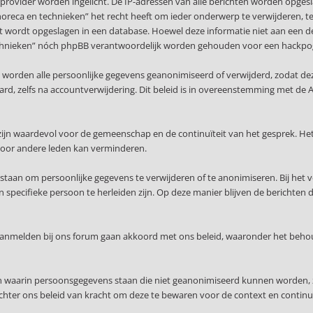
provider worden ingelicht. De IP-adressen van alle berichten worden opge
 horeca en technieken” het recht heeft om ieder onderwerp te verwijderen, te w
ert wordt opgeslagen in een database. Hoewel deze informatie niet aan een d
n technieken” nóch phpBB verantwoordelijk worden gehouden voor een hackpo
, worden alle persoonlijke gegevens geanonimiseerd of verwijderd, zodat de
waard, zelfs na accountverwijdering. Dit beleid is in overeenstemming met
ijn waardevol voor de gemeenschap en de continuïteit van het gesprek. Het
voor andere leden kan verminderen.
staan om persoonlijke gegevens te verwijderen of te anonimiseren. Bij het 
specifieke persoon te herleiden zijn. Op deze manier blijven de berichten 
 aanmelden bij ons forum gaan akkoord met ons beleid, waaronder het beho
en waarin persoonsgegevens staan die niet geanonimiseerd kunnen worden, 
echter ons beleid van kracht om deze te bewaren voor de context en continuï