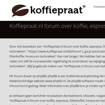
Forumov
Koffiepraat.nl forum over koffie, espres
Door het bezoeken van “Koffiepraat.nl forum over koffie, espresso, fil
technieken”, “https://www.koffiepraat.nl:443/forum”), ga je automat
filterkoffie, horeca en technieken” dan niet langer. We hebben het r
raden om zelf de voorwaarden regelmatig te controleren op wijzigingen
technieken”. Blijf je gebruik maken van “Koffiepraat.nl forum over ko
Dit forum draait op phpBB. phpBB is een bulletinboardoplossing die i
Nederlandstalige website
www.phpbb.nl
. De phpBB-software maakt i
inhoud en/of gedrag. Meer informatie over phpBB kun je vinden op
Je verklaart geen berichten te plaatsen die kwetsend, obsceen, vulgai
“Koffiepraat.nl forum over koffie, espresso, filterkoffie, horeca en 