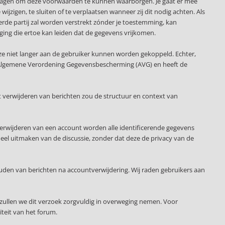
slagen om deze voorwaarden te kunnen waarborgen. Je gaat er mee
ijzigen, te sluiten of te verplaatsen wanneer zij dit nodig achten. Als
erde partij zal worden verstrekt zónder je toestemming, kan
ging die ertoe kan leiden dat de gegevens vrijkomen.
ze niet langer aan de gebruiker kunnen worden gekoppeld. Echter,
 de Algemene Verordening Gegevensbescherming (AVG) en heeft de
 verwijderen van berichten zou de structuur en context van
verwijderen van een account worden alle identificerende gegevens
deel uitmaken van de discussie, zonder dat deze de privacy van de
uden van berichten na accountverwijdering. Wij raden gebruikers aan
zullen we dit verzoek zorgvuldig in overweging nemen. Voor
teit van het forum.