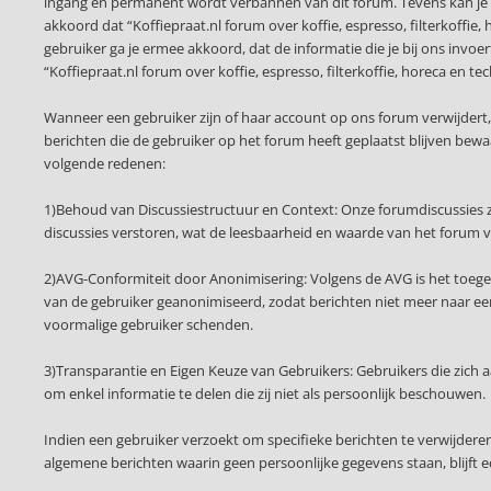
ingang en permanent wordt verbannen van dit forum. Tevens kan je 
akkoord dat “Koffiepraat.nl forum over koffie, espresso, filterkoffie,
gebruiker ga je ermee akkoord, dat de informatie die je bij ons invo
“Koffiepraat.nl forum over koffie, espresso, filterkoffie, horeca e
Wanneer een gebruiker zijn of haar account op ons forum verwijdert
berichten die de gebruiker op het forum heeft geplaatst blijven be
volgende redenen:
1)Behoud van Discussiestructuur en Context: Onze forumdiscussies z
discussies verstoren, wat de leesbaarheid en waarde van het forum 
2)AVG-Conformiteit door Anonimisering: Volgens de AVG is het toege
van de gebruiker geanonimiseerd, zodat berichten niet meer naar een 
voormalige gebruiker schenden.
3)Transparantie en Eigen Keuze van Gebruikers: Gebruikers die zich
om enkel informatie te delen die zij niet als persoonlijk beschouwen.
Indien een gebruiker verzoekt om specifieke berichten te verwijder
algemene berichten waarin geen persoonlijke gegevens staan, blijft 