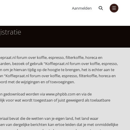
Aanmelden
istratie
epraat.nl forum over koffie, espresso, filterkoffie, horeca en
rden, bezoek of gebruik “Koffiepraat.nl forum over koffie, espresso,
om je hiervan tijdig op de hoogte te brengen, het is echter aan te
“Koffiepraat.nl forum over koffie, espresso, filterkoffie, horeca en
kkoord met de wijzigingen en of toevoegingen.
 kan gedownload worden via
www.phpbb.com
en via de
jk voor wat wordt toegestaan of juist geweigerd als toelaatbare
eriaal bevat die de wetten van je eigen land, het land waar
sen van dergelijke berichten kan ertoe leiden dat je met onmiddellijke