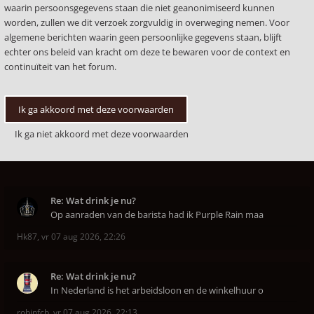
waarin persoonsgegevens staan die niet geanonimiseerd kunnen
worden, zullen we dit verzoek zorgvuldig in overweging nemen. Voor
algemene berichten waarin geen persoonlijke gegevens staan, blijft
echter ons beleid van kracht om deze te bewaren voor de context en
continuïteit van het forum.
Re: Wat drink je nu?
Op aanraden van de barista had ik Purple Rain maa
Hk87
,
vr 07 aug 2026, 22:26
Re: Wat drink je nu?
In Nederland is het arbeidsloon en de winkelhuur o
robinfcb
,
vr 07 aug 2026, 22:13