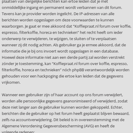
plaatsen van dergelijke berichten kan ertoe leiden dat je met
onmiddellijke ingang en permanent wordt verbannen van dit forum.
Tevens kan je provider worden ingelicht. De IP-adressen van alle
berichten worden opgeslagen om deze voorwaarden te kunnen
waarborgen. Je gaat er mee akkoord dat “Koffiepraat.nl forum over koffie,
espresso, filterkoffie, horeca en technieken” het recht heeft om ieder
onderwerp te verwijderen, te wijzigen, te sluiten of te verplaatsen
wanneer zij dit nodig achten. Als gebruiker ga je ermee akkoord, dat de
informatie die je bij ons invoert wordt opgeslagen in een database.
Hoewel deze informatie niet aan een derde partij zal worden verstrekt
zónder je toestemming, kan “Koffiepraat.nl forum over koffie, espresso,
filterkoffie, horeca en technieken” nóch phpBB verantwoordelijk worden
gehouden voor een hackpoging die ertoe kan leiden dat de gegevens
vrijkomen.
Wanneer een gebruiker zijn of haar account op ons forum verwijdert,
worden alle persoonlijke gegevens geanonimiseerd of verwijderd, zodat
deze niet langer aan de gebruiker kunnen worden gekoppeld. Echter,
berichten die de gebruiker op het forum heeft geplaatst blijven bewaard,
zelfs na accountverwijdering. Dit beleid is in overeenstemming met de
Algemene Verordening Gegevensbescherming (AVG) en heeft de
volgende redenen: