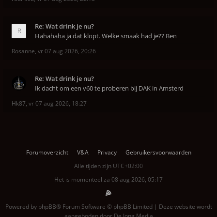
Re: Wat drink je nu?
Hahahaha ja dat klopt. Welke smaak had je?? Ben
Rosanne
,
vr 07 aug 2026, 20:26
Re: Wat drink je nu?
Ik dacht om een v60 te proberen bij DAK in Amsterd
Hk87
,
vr 07 aug 2026, 18:27
Forumoverzicht
V&A
Privacy
Gebruikersvoorwaarden
Alle tijden zijn
UTC+02:00
Het is momenteel za 08 aug 2026, 05:17
Powered by
phpBB
® Forum Software © phpBB Limited | Deze website wordt
aangeboden door
De Jong Media