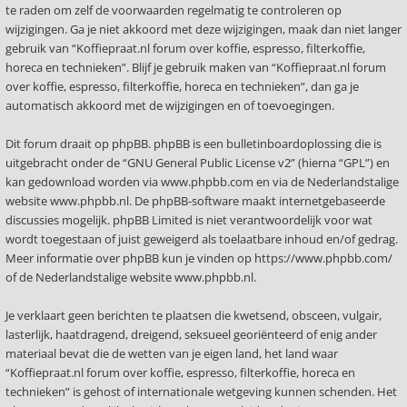
te raden om zelf de voorwaarden regelmatig te controleren op
wijzigingen. Ga je niet akkoord met deze wijzigingen, maak dan niet langer
gebruik van “Koffiepraat.nl forum over koffie, espresso, filterkoffie,
horeca en technieken”. Blijf je gebruik maken van “Koffiepraat.nl forum
over koffie, espresso, filterkoffie, horeca en technieken”, dan ga je
automatisch akkoord met de wijzigingen en of toevoegingen.
Dit forum draait op phpBB. phpBB is een bulletinboardoplossing die is
uitgebracht onder de “
GNU General Public License v2
” (hierna “GPL”) en
kan gedownload worden via
www.phpbb.com
en via de Nederlandstalige
website
www.phpbb.nl
. De phpBB-software maakt internetgebaseerde
discussies mogelijk. phpBB Limited is niet verantwoordelijk voor wat
wordt toegestaan of juist geweigerd als toelaatbare inhoud en/of gedrag.
Meer informatie over phpBB kun je vinden op
https://www.phpbb.com/
of de Nederlandstalige website
www.phpbb.nl
.
Je verklaart geen berichten te plaatsen die kwetsend, obsceen, vulgair,
lasterlijk, haatdragend, dreigend, seksueel georiënteerd of enig ander
materiaal bevat die de wetten van je eigen land, het land waar
“Koffiepraat.nl forum over koffie, espresso, filterkoffie, horeca en
technieken” is gehost of internationale wetgeving kunnen schenden. Het