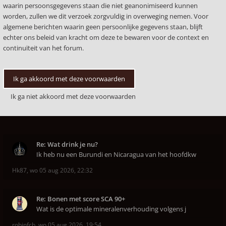
waarin persoonsgegevens staan die niet geanonimiseerd kunnen
worden, zullen we dit verzoek zorgvuldig in overweging nemen. Voor
algemene berichten waarin geen persoonlijke gegevens staan, blijft
echter ons beleid van kracht om deze te bewaren voor de context en
continuïteit van het forum.
Re: Wat drink je nu?
Ik heb nu een Burundi en Nicaragua van het hoofdkw
Hk87
,
wo 05 aug 2026, 22:32
Re: Bonen met score SCA 90+
Wat is de optimale mineralenverhouding volgens j
robinfcb
,
wo 05 aug 2026, 19:54