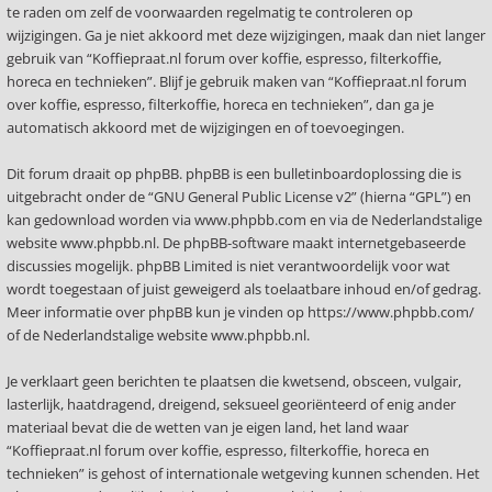
te raden om zelf de voorwaarden regelmatig te controleren op
wijzigingen. Ga je niet akkoord met deze wijzigingen, maak dan niet langer
gebruik van “Koffiepraat.nl forum over koffie, espresso, filterkoffie,
horeca en technieken”. Blijf je gebruik maken van “Koffiepraat.nl forum
over koffie, espresso, filterkoffie, horeca en technieken”, dan ga je
automatisch akkoord met de wijzigingen en of toevoegingen.
Dit forum draait op phpBB. phpBB is een bulletinboardoplossing die is
uitgebracht onder de “
GNU General Public License v2
” (hierna “GPL”) en
kan gedownload worden via
www.phpbb.com
en via de Nederlandstalige
website
www.phpbb.nl
. De phpBB-software maakt internetgebaseerde
discussies mogelijk. phpBB Limited is niet verantwoordelijk voor wat
wordt toegestaan of juist geweigerd als toelaatbare inhoud en/of gedrag.
Meer informatie over phpBB kun je vinden op
https://www.phpbb.com/
of de Nederlandstalige website
www.phpbb.nl
.
Je verklaart geen berichten te plaatsen die kwetsend, obsceen, vulgair,
lasterlijk, haatdragend, dreigend, seksueel georiënteerd of enig ander
materiaal bevat die de wetten van je eigen land, het land waar
“Koffiepraat.nl forum over koffie, espresso, filterkoffie, horeca en
technieken” is gehost of internationale wetgeving kunnen schenden. Het