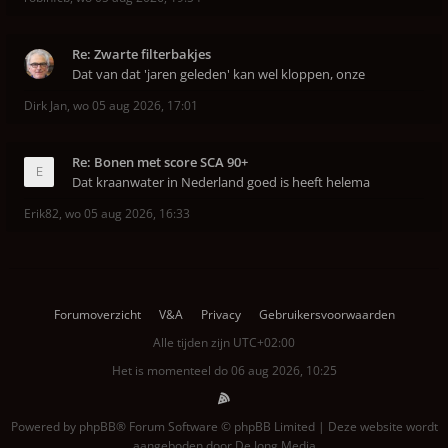
Re: Zwarte filterbakjes
Dat van dat 'jaren geleden' kan wel kloppen, onze
Dirk Jan
,
wo 05 aug 2026, 17:01
Re: Bonen met score SCA 90+
Dat kraanwater in Nederland goed is heeft helema
Erik82
,
wo 05 aug 2026, 16:33
Forumoverzicht
V&A
Privacy
Gebruikersvoorwaarden
Alle tijden zijn
UTC+02:00
Het is momenteel do 06 aug 2026, 10:25
Powered by
phpBB
® Forum Software © phpBB Limited | Deze website wordt
aangeboden door
De Jong Media