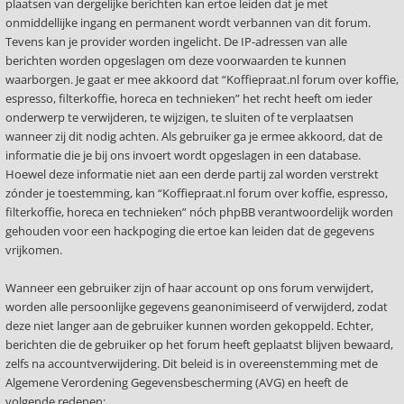
plaatsen van dergelijke berichten kan ertoe leiden dat je met
onmiddellijke ingang en permanent wordt verbannen van dit forum.
Tevens kan je provider worden ingelicht. De IP-adressen van alle
berichten worden opgeslagen om deze voorwaarden te kunnen
waarborgen. Je gaat er mee akkoord dat “Koffiepraat.nl forum over koffie,
espresso, filterkoffie, horeca en technieken” het recht heeft om ieder
onderwerp te verwijderen, te wijzigen, te sluiten of te verplaatsen
wanneer zij dit nodig achten. Als gebruiker ga je ermee akkoord, dat de
informatie die je bij ons invoert wordt opgeslagen in een database.
Hoewel deze informatie niet aan een derde partij zal worden verstrekt
zónder je toestemming, kan “Koffiepraat.nl forum over koffie, espresso,
filterkoffie, horeca en technieken” nóch phpBB verantwoordelijk worden
gehouden voor een hackpoging die ertoe kan leiden dat de gegevens
vrijkomen.
Wanneer een gebruiker zijn of haar account op ons forum verwijdert,
worden alle persoonlijke gegevens geanonimiseerd of verwijderd, zodat
deze niet langer aan de gebruiker kunnen worden gekoppeld. Echter,
berichten die de gebruiker op het forum heeft geplaatst blijven bewaard,
zelfs na accountverwijdering. Dit beleid is in overeenstemming met de
Algemene Verordening Gegevensbescherming (AVG) en heeft de
volgende redenen: