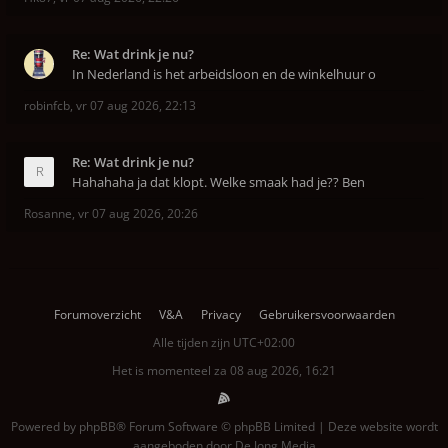
Re: Wat drink je nu?
In Nederland is het arbeidsloon en de winkelhuur o
robinfcb
,
vr 07 aug 2026, 22:13
Re: Wat drink je nu?
Hahahaha ja dat klopt. Welke smaak had je?? Ben
Rosanne
,
vr 07 aug 2026, 20:26
Forumoverzicht
V&A
Privacy
Gebruikersvoorwaarden
Alle tijden zijn
UTC+02:00
Het is momenteel za 08 aug 2026, 16:21
Powered by
phpBB
® Forum Software © phpBB Limited | Deze website wordt
aangeboden door
De Jong Media