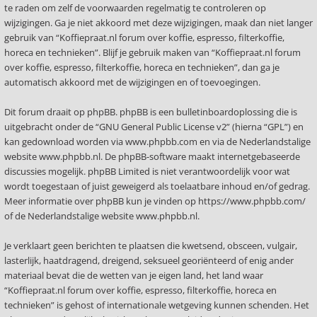
te raden om zelf de voorwaarden regelmatig te controleren op
wijzigingen. Ga je niet akkoord met deze wijzigingen, maak dan niet langer
gebruik van “Koffiepraat.nl forum over koffie, espresso, filterkoffie,
horeca en technieken”. Blijf je gebruik maken van “Koffiepraat.nl forum
over koffie, espresso, filterkoffie, horeca en technieken”, dan ga je
automatisch akkoord met de wijzigingen en of toevoegingen.
Dit forum draait op phpBB. phpBB is een bulletinboardoplossing die is
uitgebracht onder de “
GNU General Public License v2
” (hierna “GPL”) en
kan gedownload worden via
www.phpbb.com
en via de Nederlandstalige
website
www.phpbb.nl
. De phpBB-software maakt internetgebaseerde
discussies mogelijk. phpBB Limited is niet verantwoordelijk voor wat
wordt toegestaan of juist geweigerd als toelaatbare inhoud en/of gedrag.
Meer informatie over phpBB kun je vinden op
https://www.phpbb.com/
of de Nederlandstalige website
www.phpbb.nl
.
Je verklaart geen berichten te plaatsen die kwetsend, obsceen, vulgair,
lasterlijk, haatdragend, dreigend, seksueel georiënteerd of enig ander
materiaal bevat die de wetten van je eigen land, het land waar
“Koffiepraat.nl forum over koffie, espresso, filterkoffie, horeca en
technieken” is gehost of internationale wetgeving kunnen schenden. Het