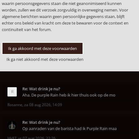
waarin persoonsgegevens staan die niet geanonimiseerd kunnen
worden, zullen we dit verzoek zorgvuldig in overweging nemen. Voor
algemene berichten waarin geen persoonlijke gegevens staan, blijft
echter ons beleid van kracht om deze te bewaren voor de context en
continuïteit van het forum.
Re: Wat drink je nu?
Aha. De purple Rain heb ik hier thuis ook op de mo
Rosanne
,
za 08 aug 2026, 14:09
Re: Wat drink je nu?
Op aanraden van de barista had ik Purple Rain maa
Hk87
,
vr 07 aug 2026, 22:26