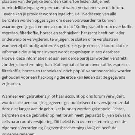
plaatsen van dergelijke berichten kan ertoe leiden dat je met
onmiddellijke ingang en permanent wordt verbannen van dit forum.
Tevens kan je provider worden ingelicht. De IP-adressen van alle
berichten worden opgeslagen om deze voorwaarden te kunnen
waarborgen. Je gaat er mee akkoord dat “Koffiepraat.nl forum over koffie,
espresso, filterkoffie, horeca en technieken” het recht heeft om ieder
onderwerp te verwijderen, te wijzigen, te sluiten of te verplaatsen
wanneer zij dit nodig achten. Als gebruiker ga je ermee akkoord, dat de
informatie die je bij ons invoert wordt opgeslagen in een database.
Hoewel deze informatie niet aan een derde partij zal worden verstrekt
zónder je toestemming, kan “Koffiepraat.nl forum over koffie, espresso,
filterkoffie, horeca en technieken” nóch phpBB verantwoordelijk worden
gehouden voor een hackpoging die ertoe kan leiden dat de gegevens
vrijkomen.
Wanneer een gebruiker zijn of haar account op ons forum verwijdert,
worden alle persoonlijke gegevens geanonimiseerd of verwijderd, zodat
deze niet langer aan de gebruiker kunnen worden gekoppeld. Echter,
berichten die de gebruiker op het forum heeft geplaatst blijven bewaard,
zelfs na accountverwijdering. Dit beleid is in overeenstemming met de
Algemene Verordening Gegevensbescherming (AVG) en heeft de
volgende redenen: