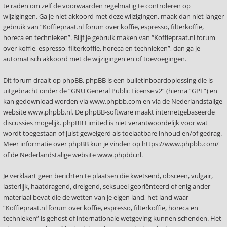
te raden om zelf de voorwaarden regelmatig te controleren op
wijzigingen. Ga je niet akkoord met deze wijzigingen, maak dan niet langer
gebruik van “Koffiepraat.nl forum over koffie, espresso, filterkoffie,
horeca en technieken”. Blijf je gebruik maken van “Koffiepraat.nl forum
over koffie, espresso, filterkoffie, horeca en technieken”, dan ga je
automatisch akkoord met de wijzigingen en of toevoegingen.
Dit forum draait op phpBB. phpBB is een bulletinboardoplossing die is
uitgebracht onder de “
GNU General Public License v2
” (hierna “GPL”) en
kan gedownload worden via
www.phpbb.com
en via de Nederlandstalige
website
www.phpbb.nl
. De phpBB-software maakt internetgebaseerde
discussies mogelijk. phpBB Limited is niet verantwoordelijk voor wat
wordt toegestaan of juist geweigerd als toelaatbare inhoud en/of gedrag.
Meer informatie over phpBB kun je vinden op
https://www.phpbb.com/
of de Nederlandstalige website
www.phpbb.nl
.
Je verklaart geen berichten te plaatsen die kwetsend, obsceen, vulgair,
lasterlijk, haatdragend, dreigend, seksueel georiënteerd of enig ander
materiaal bevat die de wetten van je eigen land, het land waar
“Koffiepraat.nl forum over koffie, espresso, filterkoffie, horeca en
technieken” is gehost of internationale wetgeving kunnen schenden. Het