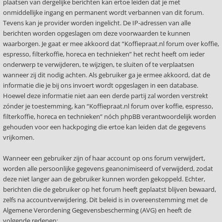
plaatsen van dergelijke berichten kan ertoe leiden dat je met
onmiddellijke ingang en permanent wordt verbannen van dit forum.
Tevens kan je provider worden ingelicht. De IP-adressen van alle
berichten worden opgeslagen om deze voorwaarden te kunnen
waarborgen. Je gaat er mee akkoord dat “Koffiepraat.nl forum over koffie,
espresso, filterkoffie, horeca en technieken” het recht heeft om ieder
onderwerp te verwijderen, te wijzigen, te sluiten of te verplaatsen
wanneer zij dit nodig achten. Als gebruiker ga je ermee akkoord, dat de
informatie die je bij ons invoert wordt opgeslagen in een database.
Hoewel deze informatie niet aan een derde partij zal worden verstrekt
zónder je toestemming, kan “Koffiepraat.nl forum over koffie, espresso,
filterkoffie, horeca en technieken” nóch phpBB verantwoordelijk worden
gehouden voor een hackpoging die ertoe kan leiden dat de gegevens
vrijkomen.
Wanneer een gebruiker zijn of haar account op ons forum verwijdert,
worden alle persoonlijke gegevens geanonimiseerd of verwijderd, zodat
deze niet langer aan de gebruiker kunnen worden gekoppeld. Echter,
berichten die de gebruiker op het forum heeft geplaatst blijven bewaard,
zelfs na accountverwijdering. Dit beleid is in overeenstemming met de
Algemene Verordening Gegevensbescherming (AVG) en heeft de
volgende redenen: