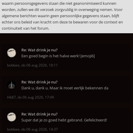
waarin persoonsgegevens staan die niet geanonimiseerd kunnen
worden, zullen we dit verzoek zorgvuldig in overweging nemen. Voor
algemene berichten waarin geen persoonlijke gegevens staan, blijft
echter ons beleid van kracht om deze te bewaren voor de context en
continuïteit van het forum.
Re: Wat drink je nu?
Een goed begin is het halve werk! [emoji6]
bobbee
,
do 06 aug 2026, 18:11
Re: Wat drink je nu?
Dank u, dank u. Maar ik moet eerlijk bekennen da
Hk87
,
do 06 aug 2026, 17:49
Re: Wat drink je nu?
Super dat je zo goed hebt gebrand. Gefeliciteerd!
bobbee
,
do 06 aug 2026, 14:37