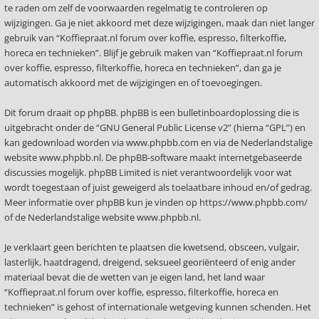
te raden om zelf de voorwaarden regelmatig te controleren op
wijzigingen. Ga je niet akkoord met deze wijzigingen, maak dan niet langer
gebruik van “Koffiepraat.nl forum over koffie, espresso, filterkoffie,
horeca en technieken”. Blijf je gebruik maken van “Koffiepraat.nl forum
over koffie, espresso, filterkoffie, horeca en technieken”, dan ga je
automatisch akkoord met de wijzigingen en of toevoegingen.
Dit forum draait op phpBB. phpBB is een bulletinboardoplossing die is
uitgebracht onder de “
GNU General Public License v2
” (hierna “GPL”) en
kan gedownload worden via
www.phpbb.com
en via de Nederlandstalige
website
www.phpbb.nl
. De phpBB-software maakt internetgebaseerde
discussies mogelijk. phpBB Limited is niet verantwoordelijk voor wat
wordt toegestaan of juist geweigerd als toelaatbare inhoud en/of gedrag.
Meer informatie over phpBB kun je vinden op
https://www.phpbb.com/
of de Nederlandstalige website
www.phpbb.nl
.
Je verklaart geen berichten te plaatsen die kwetsend, obsceen, vulgair,
lasterlijk, haatdragend, dreigend, seksueel georiënteerd of enig ander
materiaal bevat die de wetten van je eigen land, het land waar
“Koffiepraat.nl forum over koffie, espresso, filterkoffie, horeca en
technieken” is gehost of internationale wetgeving kunnen schenden. Het