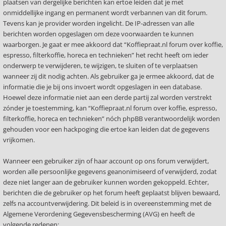
plaatsen van dergelijke berichten kan ertoe leiden dat je met
onmiddellijke ingang en permanent wordt verbannen van dit forum.
Tevens kan je provider worden ingelicht. De IP-adressen van alle
berichten worden opgeslagen om deze voorwaarden te kunnen
waarborgen. Je gaat er mee akkoord dat “Koffiepraat.nl forum over koffie,
espresso, filterkoffie, horeca en technieken” het recht heeft om ieder
onderwerp te verwijderen, te wijzigen, te sluiten of te verplaatsen
wanneer zij dit nodig achten. Als gebruiker ga je ermee akkoord, dat de
informatie die je bij ons invoert wordt opgeslagen in een database.
Hoewel deze informatie niet aan een derde partij zal worden verstrekt
zónder je toestemming, kan “Koffiepraat.nl forum over koffie, espresso,
filterkoffie, horeca en technieken” nóch phpBB verantwoordelijk worden
gehouden voor een hackpoging die ertoe kan leiden dat de gegevens
vrijkomen.
Wanneer een gebruiker zijn of haar account op ons forum verwijdert,
worden alle persoonlijke gegevens geanonimiseerd of verwijderd, zodat
deze niet langer aan de gebruiker kunnen worden gekoppeld. Echter,
berichten die de gebruiker op het forum heeft geplaatst blijven bewaard,
zelfs na accountverwijdering. Dit beleid is in overeenstemming met de
Algemene Verordening Gegevensbescherming (AVG) en heeft de
volgende redenen: