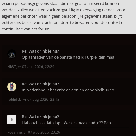
waarin persoonsgegevens staan die niet geanonimiseerd kunnen
worden, zullen we dit verzoek zorgvuldig in overweging nemen. Voor
algemene berichten waarin geen persoonlijke gegevens staan, blijft
echter ons beleid van kracht om deze te bewaren voor de context en
continuïteit van het forum.
Re: Wat drink je nu?
Op aanraden van de barista had ik Purple Rain maa
Hk87
,
vr 07 aug 2026, 22:26
Re: Wat drink je nu?
In Nederland is het arbeidsloon en de winkelhuur o
robinfcb
,
vr 07 aug 2026, 22:13
Re: Wat drink je nu?
Hahahaha ja dat klopt. Welke smaak had je?? Ben
Rosanne
,
vr 07 aug 2026, 20:26